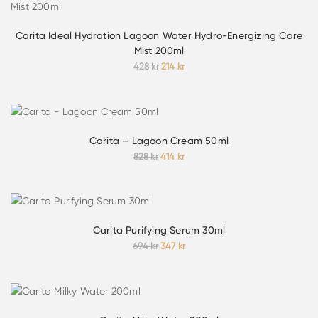
890 kr.
445 kr.
Carita Ideal Hydration Lagoon Water Hydro-Energizing Care
Mist 200ml
Det
Det
428
kr
214
kr
ursprungliga
nuvarande
priset
priset
var:
är:
428 kr.
214 kr.
Carita – Lagoon Cream 50ml
Det
Det
828
kr
414
kr
ursprungliga
nuvarande
priset
priset
var:
är:
828 kr.
414 kr.
Carita Purifying Serum 30ml
Det
Det
694
kr
347
kr
ursprungliga
nuvarande
priset
priset
var:
är:
694 kr.
347 kr.