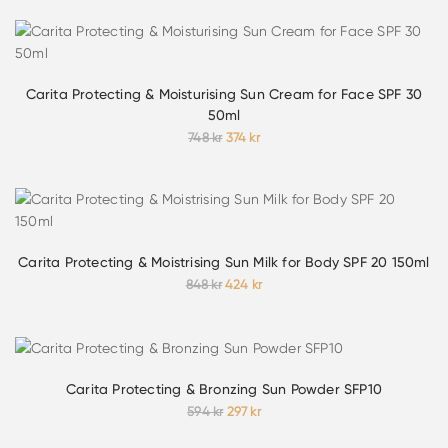
Carita Protecting & Moisturising Sun Cream for Face SPF 30
50ml
Det
Det
748
kr
374
kr
ursprungliga
nuvarande
priset
priset
var:
är:
748 kr.
374 kr.
Carita Protecting & Moistrising Sun Milk for Body SPF 20 150ml
Det
Det
848
kr
424
kr
ursprungliga
nuvarande
priset
priset
var:
är:
848 kr.
424 kr.
Carita Protecting & Bronzing Sun Powder SFP10
Det
Det
594
kr
297
kr
ursprungliga
nuvarande