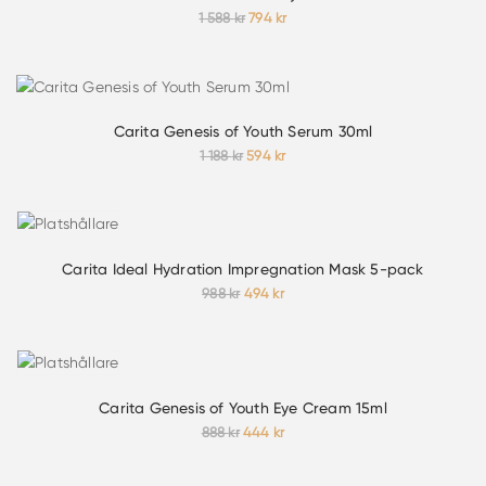
Det
Det
1 588
kr
794
kr
ursprungliga
nuvarande
priset
priset
var:
är:
1
794 kr.
588 kr.
Carita Genesis of Youth Serum 30ml
Det
Det
1 188
kr
594
kr
ursprungliga
nuvarande
priset
priset
var:
är:
1
594 kr.
188 kr.
Carita Ideal Hydration Impregnation Mask 5-pack
Det
Det
988
kr
494
kr
ursprungliga
nuvarande
priset
priset
var:
är:
988 kr.
494 kr.
Carita Genesis of Youth Eye Cream 15ml
Det
Det
888
kr
444
kr
ursprungliga
nuvarande
priset
priset