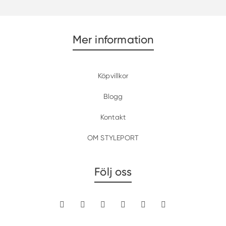
var:
är:
888 kr.
444 kr.
Mer information
Köpvillkor
Blogg
Kontakt
OM STYLEPORT
Följ oss