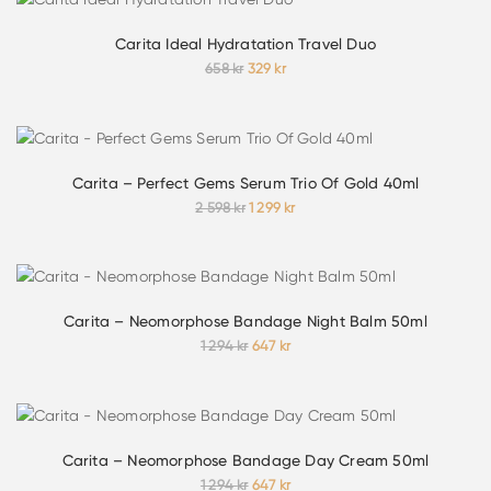
494 kr.
247 kr.
Carita Ideal Hydratation Travel Duo
Det
Det
658
kr
329
kr
ursprungliga
nuvarande
priset
priset
var:
är:
658 kr.
329 kr.
Carita – Perfect Gems Serum Trio Of Gold 40ml
Det
Det
2 598
kr
1 299
kr
ursprungliga
nuvarande
priset
priset
var:
är:
2
1
598 kr.
299 kr.
Carita – Neomorphose Bandage Night Balm 50ml
Det
Det
1 294
kr
647
kr
ursprungliga
nuvarande
priset
priset
var:
är:
1
647 kr.
294 kr.
Carita – Neomorphose Bandage Day Cream 50ml
Det
Det
1 294
kr
647
kr