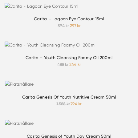
var:
är:
394 kr.
197 kr.
Carita – Lagoon Eye Contour 15ml
Det
Det
594
kr
297
kr
ursprungliga
nuvarande
priset
priset
var:
är:
594 kr.
297 kr.
Carita – Youth Cleansing Foamy Oil 200ml
Det
Det
488
kr
244
kr
ursprungliga
nuvarande
priset
priset
var:
är:
488 kr.
244 kr.
Carita Genesis Of Youth Nutritive Cream 50ml
Det
Det
1 588
kr
794
kr
ursprungliga
nuvarande
priset
priset
var:
är:
1
794 kr.
588 kr.
Carita Genesis of Youth Day Cream 50ml