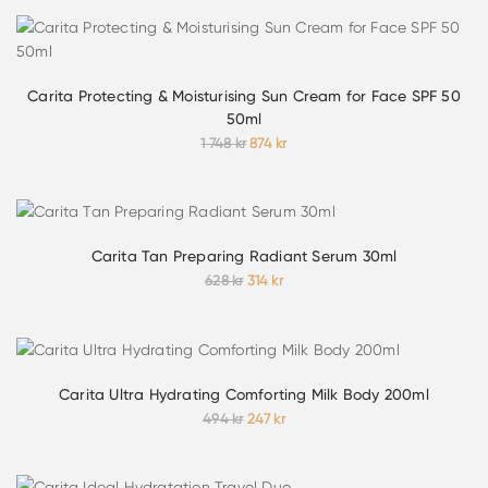
priset
priset
var:
är:
594 kr.
297 kr.
Carita Protecting & Moisturising Sun Cream for Face SPF 50
50ml
Det
Det
1 748
kr
874
kr
ursprungliga
nuvarande
priset
priset
var:
är:
1
874 kr.
748 kr.
Carita Tan Preparing Radiant Serum 30ml
Det
Det
628
kr
314
kr
ursprungliga
nuvarande
priset
priset
var:
är:
628 kr.
314 kr.
Carita Ultra Hydrating Comforting Milk Body 200ml
Det
Det
494
kr
247
kr
ursprungliga
nuvarande
priset
priset
var:
är: