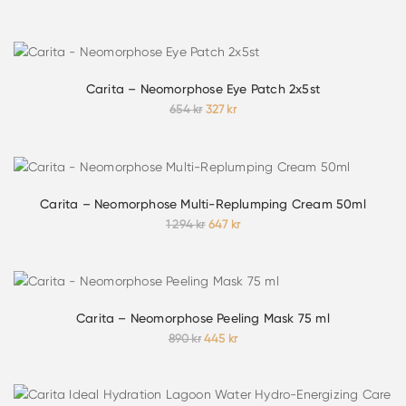
ursprungliga
nuvarande
priset
priset
var:
är:
1
647 kr.
294 kr.
Carita – Neomorphose Eye Patch 2x5st
Det
Det
654
kr
327
kr
ursprungliga
nuvarande
priset
priset
var:
är:
654 kr.
327 kr.
Carita – Neomorphose Multi-Replumping Cream 50ml
Det
Det
1 294
kr
647
kr
ursprungliga
nuvarande
priset
priset
var:
är:
1
647 kr.
294 kr.
Carita – Neomorphose Peeling Mask 75 ml
Det
Det
890
kr
445
kr
ursprungliga
nuvarande
priset
priset
var:
är: