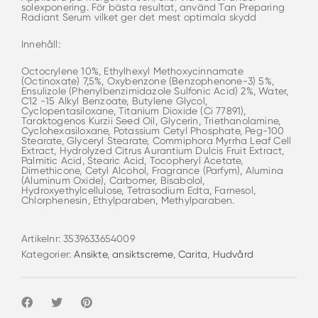
solexponering. För bästa resultat, använd Tan Preparing
Radiant Serum vilket ger det mest optimala skydd
Innehåll:
Octocrylene 10%, Ethylhexyl Methoxycinnamate
(Octinoxate) 7,5%, Oxybenzone (Benzophenone-3) 5%,
Ensulizole (Phenylbenzimidazole Sulfonic Acid) 2%, Water,
C12 -15 Alkyl Benzoate, Butylene Glycol,
Cyclopentasiloxane, Titanium Dioxide (Ci 77891),
Taraktogenos Kurzii Seed Oil, Glycerin, Triethanolamine,
Cyclohexasiloxane, Potassium Cetyl Phosphate, Peg-100
Stearate, Glyceryl Stearate, Commiphora Myrrha Leaf Cell
Extract, Hydrolyzed Citrus Aurantium Dulcis Fruit Extract,
Palmitic Acid, Stearic Acid, Tocopheryl Acetate,
Dimethicone, Cetyl Alcohol, Fragrance (Parfym), Alumina
(Aluminum Oxide), Carbomer, Bisabolol,
Hydroxyethylcellulose, Tetrasodium Edta, Farnesol,
Chlorphenesin, Ethylparaben, Methylparaben.
Artikelnr:
3539633654009
Kategorier:
Ansikte
,
ansiktscreme
,
Carita
,
Hudvård