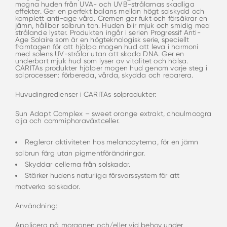
mogna huden från UVA- och UVB-strålarnas skadliga
effekter. Ger en perfekt balans mellan högt solskydd och
komplett anti-age vård. Cremen ger fukt och försäkrar en
jämn, hållbar solbrun ton. Huden blir mjuk och smidig med
strålande lyster. Produkten ingår i serien Progressif Anti-
Age Solaire som är en högteknologisk serie, speciellt
framtagen för att hjälpa mogen hud att leva i harmoni
med solens UV-strålar utan att skada DNA. Ger en
underbart mjuk hud som lyser av vitalitet och hälsa.
CARITAs produkter hjälper mogen hud genom varje steg i
solprocessen: förbereda, vårda, skydda och reparera.
Huvudingredienser i CARITAs solprodukter:
Sun Adapt Complex – sweet orange extrakt, chaulmoogra
olja och commiphoraväxtceller.
Reglerar aktiviteten hos melanocyterna, för en jämn
solbrun färg utan pigmentförändringar.
Skyddar cellerna från solskador.
Stärker hudens naturliga försvarssystem för att
motverka solskador.
Användning:
Applicera på morgonen och/eller vid behov under