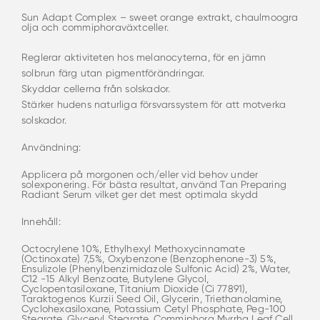
Sun Adapt Complex – sweet orange extrakt, chaulmoogra
olja och commiphoraväxtceller.
Reglerar aktiviteten hos melanocyterna, för en jämn
solbrun färg utan pigmentförändringar.
Skyddar cellerna från solskador.
Stärker hudens naturliga försvarssystem för att motverka
solskador.
Användning:
Applicera på morgonen och/eller vid behov under
solexponering. För bästa resultat, använd Tan Preparing
Radiant Serum vilket ger det mest optimala skydd
Innehåll:
Octocrylene 10%, Ethylhexyl Methoxycinnamate
(Octinoxate) 7,5%, Oxybenzone (Benzophenone-3) 5%,
Ensulizole (Phenylbenzimidazole Sulfonic Acid) 2%, Water,
C12 -15 Alkyl Benzoate, Butylene Glycol,
Cyclopentasiloxane, Titanium Dioxide (Ci 77891),
Taraktogenos Kurzii Seed Oil, Glycerin, Triethanolamine,
Cyclohexasiloxane, Potassium Cetyl Phosphate, Peg-100
Stearate, Glyceryl Stearate, Commiphora Myrrha Leaf Cell