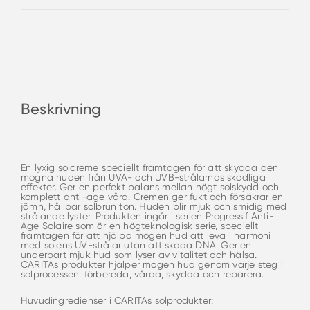
Beskrivning
En lyxig solcreme speciellt framtagen för att skydda den
mogna huden från UVA- och UVB-strålarnas skadliga
effekter. Ger en perfekt balans mellan högt solskydd och
komplett anti-age vård. Cremen ger fukt och försäkrar en
jämn, hållbar solbrun ton. Huden blir mjuk och smidig med
strålande lyster. Produkten ingår i serien Progressif Anti-
Age Solaire som är en högteknologisk serie, speciellt
framtagen för att hjälpa mogen hud att leva i harmoni
med solens UV-strålar utan att skada DNA. Ger en
underbart mjuk hud som lyser av vitalitet och hälsa.
CARITAs produkter hjälper mogen hud genom varje steg i
solprocessen: förbereda, vårda, skydda och reparera.
Huvudingredienser i CARITAs solprodukter: