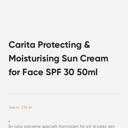
Carita Protecting &
Moisturising Sun Cream
for Face SPF 30 50ml
Det
Det
748
kr
374
kr
ursprungliga
nuvarande
priset
priset
var:
är:
748 kr.
374 kr.
En lyxig solcreme speciellt framtagen för att skydda den