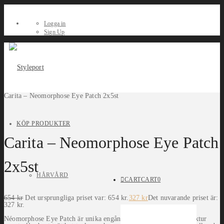
Logga in
Sign Up
Carita – Neomorphose Eye Patch 2x5st
KÖP PRODUKTER
Carita – Neomorphose Eye Patch
2x5st
HÅRVÅRD
CART
CART
0
654
kr
Det ursprungliga priset var: 654 kr.
327
kr
Det nuvarande priset är:
327 kr.
Néomorphose Eye Patch är unika engångsmasker med hydrogeltextur