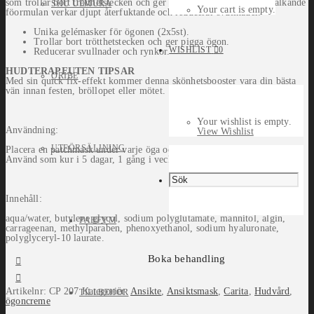
som trollar bort trötthetstecken och ger pigga ögon. Den sköna svalkande
SHU UEMURA
Your cart is empty.
föormulan verkar djupt återfuktande och reducerar svullnader.
Unika gelémasker för ögonen (2x5st).
Trollar bort trötthetstecken och ger pigga ögon.
WISHLIST
0
Reducerar svullnader och rynkor.
HUDTERAPEUTEN TIPSAR
ORIBE
Med sin quick fix-effekt kommer denna skönhetsbooster vara din bästa
vän innan festen, bröllopet eller mötet.
Your wishlist is empty.
Användning:
View Wishlist
UTFÖRSÄLJNING
Placera en patchmask under varje öga och låt verka i minst 10 minuter.
Använd som kur i 5 dagar, 1 gång i veckan eller efter behov.
Innehåll:
aqua/water, butylene glycol, sodium polyglutamate, mannitol, algin,
PARFYM
carrageenan, methylparaben, phenoxyethanol, sodium hyaluronate,
polyglyceryl-10 laurate.
Boka behandling
Artikelnr:
CP 207
Kategorier:
Ansikte
,
Ansiktsmask
,
Carita
,
Hudvård
,
TILLBEHÖR
ögoncreme