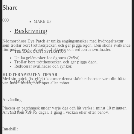
Share
0
0
0
MAKE-UP
Beskrivning
Néomorphose Eye Patch är unika engångsmasker med hydrogeltextur
som trollar bort trötthetstecken och ger pigga ögon. Den sköna svalkande
föormulan verkar djupt återfuktande och reducerar svullnader.
TRENDER OCH INSPIRATION
Unika gelémasker för ögonen (2x5st).
Trollar bort trötthetstecken och ger pigga ögon.
Reducerar svullnader och rynkor.
HUDTERAPEUTEN TIPSAR
Med sin quick fix-effekt kommer denna skönhetsbooster vara din bästa
OM STYLEPORT
vän innan festen, bröllopet eller mötet.
Använding:
Placera en patchmask under varje öga och låt verka i minst 10 minuter.
SALONGER
Använd som kur i 5 dagar, 1 gång i veckan eller efter behov.
Innehåll: