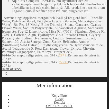
Aqua-Fix Complex - Består av bio-hyaluronat och ett
sockerkomplex som fångar upp fukt och binder det i huden för att
bibehålla en hög och stabil fuktnivå. Alla produkter i serien utom
Lagoon Scrub innehåller dessa två huvudingredienser.
Användning: Applicera morgon och kväll på rengjord hud. Innehåll:
Water, Butylene Glycol, Pentylene Glycol, Glycerin, Maris Aqua (Sea
Water), Bis-Peg-18 Methyl Ether Dimethyl Silane, Centaurea Cyanus
Flower Water, Sodium Polyacrylate, Siloxanetriol Alginate, Saccharide
Isomerate, Peg-12 Dimethicone, Mica (Ci 77019), Titanium Dioxide (Ci
77891), Caffeine, Algin, Hydrolyzed Viola Tricolor Extract, Glyceryl
Polyacrylate, Sodium Hyaluronate, Codium Tomentosum Extract,
Steareth-20, Acacia Senegal Gum, Serine, Helianthus Annuus
(Sunflower) Seed Extract, Ethylhexylglycerin, N-Hydroxysuccinimide,
Acetyl Tetrapeptide-5, Rosa Damascena Flower Extract, Chrysin,
Palmitoyl Oligopeptide, Palmitoyl Tetrapeptide-7.
594
kr
Det ursprungliga priset var: 594 kr.
297
kr
Det nuvarande priset är:
297 kr.
594
kr
Det ursprungliga priset var: 594 kr.
297
kr
Det nuvarande priset är:
297 kr.
Out of stock
Mer information
Köpvillkor
Blogg
Kontakt
OM STYLEPORT