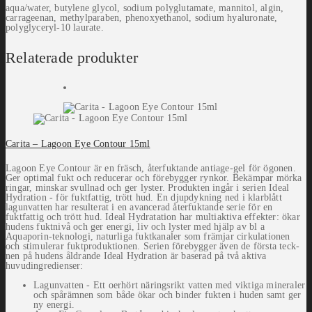
aqua/water, butylene glycol, sodium polyglutamate, mannitol, algin,
carrageenan, methylparaben, phenoxyethanol, sodium hyaluronate,
polyglyceryl-10 laurate.
Relaterade produkter
Carita – Lagoon Eye Contour 15ml
Lagoon Eye Contour är en fräsch, återfuktande antiage-gel för ögonen.
Ger optimal fukt och reducerar och förebygger rynkor. Bekämpar mörka
ringar, minskar svullnad och ger lyster. Produkten ingår i serien Ideal
Hydration - för fuktfattig, trött hud. En djupdykning ned i klarblått
lagunvatten har resulterat i en avancerad återfuktande serie för en
fuktfattig och trött hud. Ideal Hydratation har multiaktiva effekter: ökar
hudens fuktnivå och ger energi, liv och lyster med hjälp av bl a
Aquaporin-teknologi, naturliga fuktkanaler som främjar cirkulationen
och stimulerar fuktproduktionen. Serien förebygger även de första teck­
nen på hudens åldrande Ideal Hydration är baserad på två aktiva
huvudingredienser:
Lagunvatten - Ett oerhört näringsrikt vatten med viktiga mineraler
och spårämnen som både ökar och binder fukten i huden samt ger
ny energi.