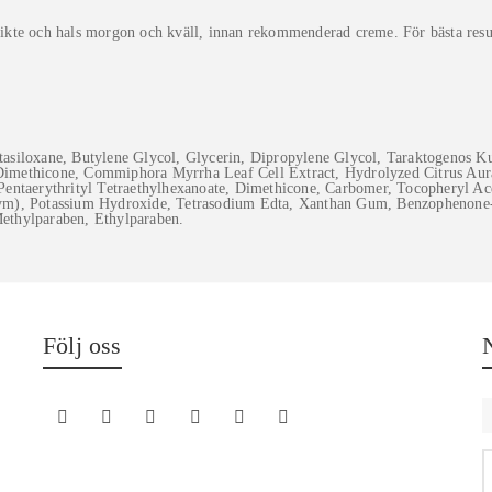
ikte och hals morgon och kväll, innan rekommenderad creme. För bästa resu
tasiloxane, Butylene Glycol, Glycerin, Dipropylene Glycol, Taraktogenos K
imethicone, Commiphora Myrrha Leaf Cell Extract, Hydrolyzed Citrus Aura
 Pentaerythrityl Tetraethylhexanoate, Dimethicone, Carbomer, Tocopheryl Ac
ym), Potassium Hydroxide, Tetrasodium Edta, Xanthan Gum, Benzophenone-4
ethylparaben, Ethylparaben.
Följ oss