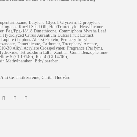
opentasiloxane, Butylene Glycol, Glycerin, Dipropylene
aktogenos Kurzii Seed Oil, Hdi/Trimethylol Hexyllactone
er, Peg/Ppg-18/18 Dimethicone, Commiphora Myrrha Leaf
t, Hydrolyzed Citrus Aurantium Dulcis Fruit Extract,
Lupine (Lupinus Albus) Protein, Pentaerythrityl
exanoate, Dimethicone, Carbomer, Tocopheryl Acetate,
C10-30 Alkyl Acrylate Crosspolymer, Fragrance (Parfym),
Hydroxide, Tetrasodium Edta, Xanthan Gum, Benzophenone-
Yellow 5 (Ci 19140), Red 4 (Ci 14700),
sin.Methylparaben, Ethylparaben.
:
Ansikte
,
ansiktscreme
,
Carita
,
Hudvård