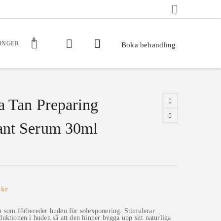
0
ONGER
Boka behandling
a Tan Preparing
ant Serum 30ml
Det
4
kr
rungliga
nuvarande
et
priset
är:
 som förbereder huden för solexponering. Stimulerar
kr.
314 kr.
uktionen i huden så att den hinner bygga upp sitt naturliga