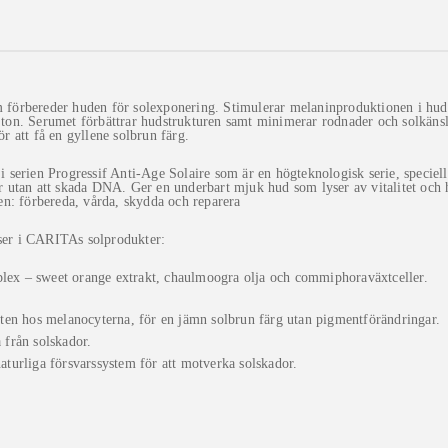
förbereder huden för solexponering. Stimulerar melaninproduktionen i huden 
ton. Serumet förbättrar hudstrukturen samt minimerar rodnader och solkänsli
ör att få en gyllene solbrun färg.
i serien Progressif Anti-Age Solaire som är en högteknologisk serie, speciel
ar utan att skada DNA. Ger en underbart mjuk hud som lyser av vitalitet o
sen: förbereda, vårda, skydda och reparera
er i CARITAs solprodukter:
ex – sweet orange extrakt, chaulmoogra olja och commiphoraväxtceller.
eten hos melanocyterna, för en jämn solbrun färg utan pigmentförändringar.
 från solskador.
aturliga försvarssystem för att motverka solskador.