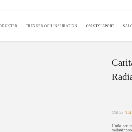
RODUKTER
TRENDER OCH INSPIRATION
OM STYLEPORT
SAL
Carit
Radi
Det
628
kr
31
ursp
pris
var:
Unikt serum
628 
melaninprod