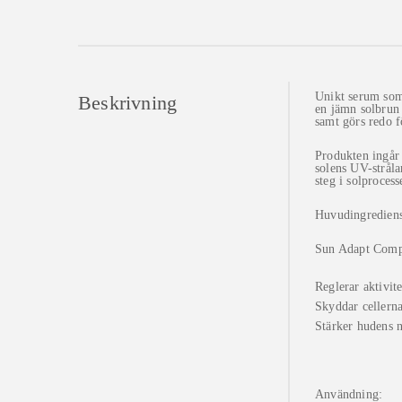
Unikt serum som 
Beskrivning
en jämn solbrun 
samt görs redo f
Produkten ingår 
solens UV-strål
steg i solproces
Huvudingrediens
Sun Adapt Compl
Reglerar aktivit
Skyddar cellerna
Stärker hudens n
Användning: