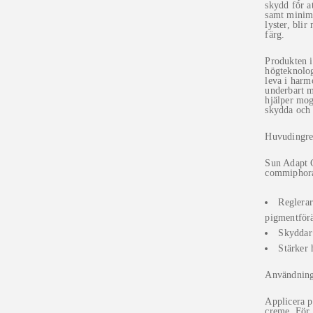
skydd för a
samt minime
lyster, bli
färg.
Produkten i
högteknolog
leva i harm
underbart m
hjälper mog
skydda och 
Huvudingre
Sun Adapt 
commiphora
Reglerar
pigmentförä
Skyddar 
Stärker 
Användning
Applicera p
creme. För 