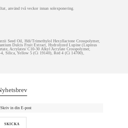
ltat, använd två veckor innan solexponering.
urzii Seed Oil, Hdi/Trimethylol Hexyllactone Crosspolymer,
ntium Dulcis Fruit Extract, Hydrolyzed Lupine (Lupinus
etate, Acrylates/ C10-30 Alkyl Acrylate Crosspolymer,
, Silica, Yellow 5 (Ci 19140), Red 4 (Ci 14700),
Nyhetsbrev