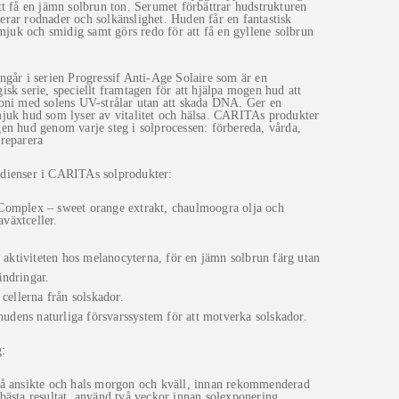
tt få en jämn solbrun ton. Serumet förbättrar hudstrukturen
rar rodnader och solkänslighet. Huden får en fantastisk
r mjuk och smidig samt görs redo för att få en gyllene solbrun
ngår i serien Progressif Anti-Age Solaire som är en
isk serie, speciellt framtagen för att hjälpa mogen hud att
oni med solens UV-strålar utan att skada DNA. Ger en
juk hud som lyser av vitalitet och hälsa. CARITAs produkter
en hud genom varje steg i solprocessen: förbereda, vårda,
reparera
dienser i CARITAs solprodukter:
Complex – sweet orange extrakt, chaulmoogra olja och
växtceller.
 aktiviteten hos melanocyterna, för en jämn solbrun färg utan
ndringar.
cellerna från solskador.
hudens naturliga försvarssystem för att motverka solskador.
:
å ansikte och hals morgon och kväll, innan rekommenderad
bästa resultat, använd två veckor innan solexponering.