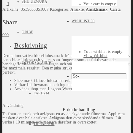
SHU UEMURA
Your cart is empty.
Artikelnr:
3539633351007
Kategorier:
Ansikte
,
Ansiktsmask
,
Carita
Share
WISHLIST
0
ORIBE
0
0
0
Beskrivning
Your wishlist is empty.
Denna innovativa biocellulosamask från Carita är en unik kombination av
View Wishlist
nano-biocellulosa och vatten som fungerar som ett fuktbevarande
UTFÖRSÄLJNING
bandage för huden, för att lugna och stärka. Används efter
Lagoon Water
för maximala resultat. Den mjuka strukturen följer ansiktets kontur
perfekt.
Sheetmask i biocellulosa-material.
Verkar fuktbevarande och lugnande.
Används ihop med Lagoon Water.
PARFYM
Användning:
Boka behandling
Ta fram en mask och avlägsna en av de skyddande filmerna. Applicera
masken över hela ansiktet. Avlägsna den övre skyddande filmen. Låt
verka i 10 minuter och massera därefter in överskottet.
TILLBEHÖR