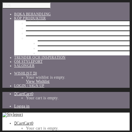
BOKA BEHANDLING
KÖP PRODUKTER
HÅRVÅRD
SHU UEMURA
ORIBE
UTFÖRSÄLJNING
PARFYM
TILLBEHÖR
MAKE-UP
TRENDER OCH INSPIRATION
OM STYLEPORT
SALONGER
WISHLIST
0
Your wishlist is empty.
View Wishlist
LOGIN / SIGN UP
Cart
Cart
0
Your cart is empty.
Logga in
Cart
Cart
0
Your cart is empty.