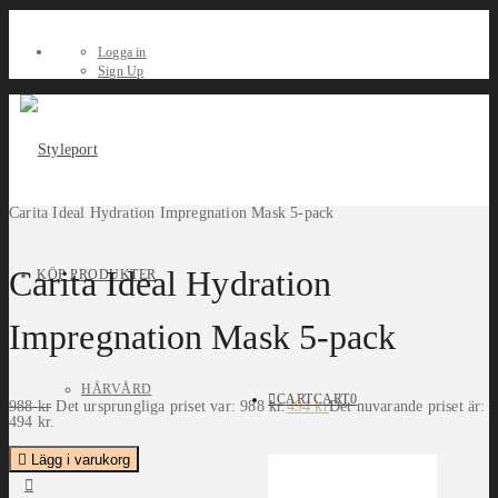
Logga in
Sign Up
Carita Ideal Hydration Impregnation Mask 5-pack
Carita Ideal Hydration
KÖP PRODUKTER
Impregnation Mask 5-pack
HÅRVÅRD
CART
CART
0
988
kr
Det ursprungliga priset var: 988 kr.
494
kr
Det nuvarande priset är:
494 kr.
Lägg i varukorg