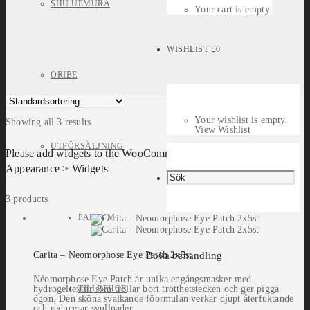
SHU UEMURA
Your cart is empty.
WISHLIST
0
ORIBE
Your wishlist is empty.
Showing all 3 results
View Wishlist
UTFÖRSÄLJNING
Please add widgets to the WooCommerce Filters widget area in
Appearance > Widgets
3 products
PARFYM
Boka behandling
Carita – Neomorphose Eye Patch 2x5st
Néomorphose Eye Patch är unika engångsmasker med
TILLBEHÖR
hydrogeltextur som trollar bort trötthetstecken och ger pigga
ögon. Den sköna svalkande föormulan verkar djupt återfuktande
och reducerar svullnader.