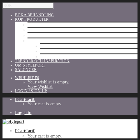
BOKA BEHANDLING
KÖP PRODUKTER
HÅRVÅRD
SHU UEMURA
ORIBE
UTFÖRSÄLJNING
PARFYM
TILLBEHÖR
MAKE-UP
TRENDER OCH INSPIRATION
OM STYLEPORT
SALONGER
WISHLIST
0
Your wishlist is empty.
View Wishlist
LOGIN / SIGN UP
Cart
Cart
0
Your cart is empty.
Logga in
Cart
Cart
0
Your cart is empty.