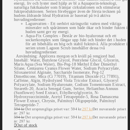
energi, liv och lyster med hjälp av bl a Aquaporin-teknologi,
naturliga fuktkanaler som främjar cirkulationen och stimulerar
fuktproduktionen. Serien förebygger även de första teck­nen på
hudens åldrande Ideal Hydration är baserad på två aktiva
huvudingredienser:
Lagunvatten - Ett oerhört näringsrikt vatten med viktiga
mineraler och spårämnen som både ökar och binder fukten i
huden samt ger ny energi.
Aqua-Fix Complex - Består av bio-hyaluronat och ett
sockerkomplex som fångar upp fukt och binder det i huden
för att bibehålla en hög och stabil fuktnivå. Alla produkter i
serien utom Lagoon Scrub innehåller dessa två
huvudingredienser.
Användning: Applicera morgon och kväll på rengjord hud.
Innehåll: Water, Butylene Glycol, Pentylene Glycol, Glycerin,
Maris Aqua (Sea Water), Bis-Peg-18 Methyl Ether Dimethyl
Silane, Centaurea Cyanus Flower Water, Sodium Polyacrylate,
Siloxanetriol Alginate, Saccharide Isomerate, Peg-12
Dimethicone, Mica (Ci 77019), Titanium Dioxide (Ci 77891),
Caffeine, Algin, Hydrolyzed Viola Tricolor Extract, Glyceryl
Polyacrylate, Sodium Hyaluronate, Codium Tomentosum Extract,
Steareth-20, Acacia Senegal Gum, Serine, Helianthus Annuus
(Sunflower) Seed Extract, Ethylhexylglycerin, N-
Hydroxysuccinimide, Acetyl Tetrapeptide-5, Rosa Damascena
Flower Extract, Chrysin, Palmitoyl Oligopeptide, Palmitoyl
Tetrapeptide-7.
594
kr
Det ursprungliga priset var: 594 kr.
297
kr
Det nuvarande priset
är: 297 kr.
594
kr
Det ursprungliga priset var: 594 kr.
297
kr
Det nuvarande priset
är: 297 kr.
Out of stock