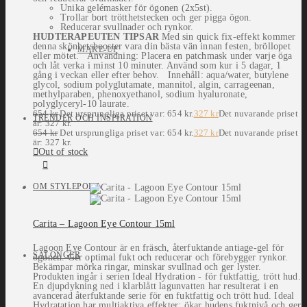
Unika gelémasker för ögonen (2x5st).
Trollar bort trötthetstecken och ger pigga ögon.
Reducerar svullnader och rynkor.
HUDTERAPEUTEN TIPSAR
Med sin quick fix-effekt kommer
denna skönhetsbooster vara din bästa vän innan festen, bröllopet
MAKE-UP
eller mötet. Användning: Placera en patchmask under varje öga
och låt verka i minst 10 minuter. Använd som kur i 5 dagar, 1
gång i veckan eller efter behov. Innehåll: aqua/water, butylene
glycol, sodium polyglutamate, mannitol, algin, carrageenan,
methylparaben, phenoxyethanol, sodium hyaluronate,
polyglyceryl-10 laurate.
654
kr
Det ursprungliga priset var: 654 kr.
327
kr
Det nuvarande priset
TRENDER OCH INSPIRATION
är: 327 kr.
654
kr
Det ursprungliga priset var: 654 kr.
327
kr
Det nuvarande priset
är: 327 kr.
Out of stock
OM STYLEPORT
Carita – Lagoon Eye Contour 15ml
Lagoon Eye Contour är en fräsch, återfuktande antiage-gel för
SALONGER
ögonen. Ger optimal fukt och reducerar och förebygger rynkor.
Bekämpar mörka ringar, minskar svullnad och ger lyster.
Produkten ingår i serien Ideal Hydration - för fuktfattig, trött hud.
En djupdykning ned i klarblått lagunvatten har resulterat i en
avancerad återfuktande serie för en fuktfattig och trött hud. Ideal
Hydratation har multiaktiva effekter: ökar hudens fuktnivå och ger