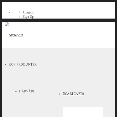
Logga in
Sign Up
KÖP PRODUKTER
HÅRVÅRD
CART
CART
0