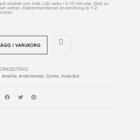
på ansikte och hals. Låt verka i 5-10 minuter. Skölj av
et vatten. Rekommenderad användning är 1-2
veckan.
LÄGG I VARUKORG
539633273002
:
Ansikte
,
Ansiktsmask
,
Carita
,
Hudvård