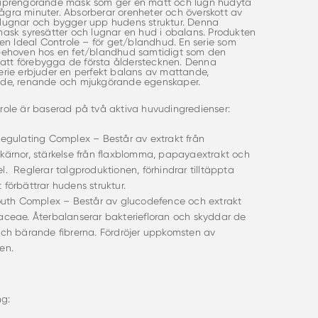
juprengörande mask som ger en matt och lugn hudyta
gra minuter. Absorberar orenheter och överskott av
 lugnar och bygger upp hudens struktur. Denna
mask syresätter och lugnar en hud i obalans. Produkten
rien Ideal Controle – för get/blandhud. En serie som
 behoven hos en fet/blandhud samtidigt som den
ll att förebygga de första ålderstecknen. Denna
erie erbjuder en perfekt balans av mattande,
nde, renande och mjukgörande egenskaper.
role är baserad på två aktiva huvudingredienser:
gulating Complex – Består av extrakt från
kärnor, stärkelse från flaxblomma, papayaextrakt och
l. Reglerar talgproduktionen, förhindrar tilltäppta
 förbättrar hudens struktur.
outh Complex – Består av glucodefence och extrakt
aceae. Återbalanserar bakteriefloran och skyddar de
och bärande fibrerna. Fördröjer uppkomsten av
en.
g: