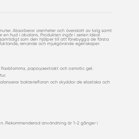
ter. Absorberar orenheter och överskott av talg samt
 en hud i obalans. Produkten ingår i serien Ideal
amtidigt som den hjälper till att förebygga de första
erfuktande, renande och mjukgörande egenskaper.
ån flaxblomma, papayaextrakt och osmotic gel.
tur.
lanserar bakteriefloran och skyddar de elastiska och
atten. Rekommenderad användning är 1-2 gånger i