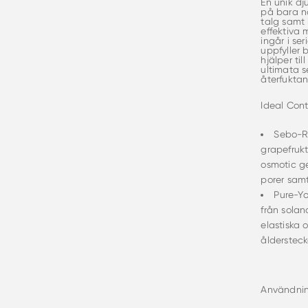
En unik d
på bara nå
talg samt
effektiva 
ingår i se
uppfyller
hjälper ti
ultimata s
återfukta
Ideal Cont
Sebo-Re
grapefrukt
osmotic ge
porer samt
Pure-Y
från solan
elastiska 
åldersteck
Användnin