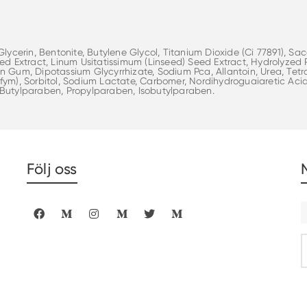
 Glycerin, Bentonite, Butylene Glycol, Titanium Dioxide (Ci 77891), Sa
eed Extract, Linum Usitatissimum (Linseed) Seed Extract, Hydrolyzed
n Gum, Dipotassium Glycyrrhizate, Sodium Pca, Allantoin, Urea, Te
fym), Sorbitol, Sodium Lactate, Carbomer, Nordihydroguaiaretic Aci
 Butylparaben, Propylparaben, Isobutylparaben.
Följ oss