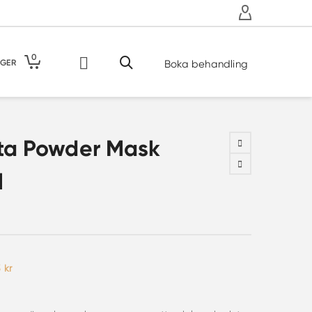
0
GER
Boka behandling
ta Powder Mask
l
t
Det
5
kr
prungliga
nuvarande
set
priset
:
är:
 kr.
225 kr.