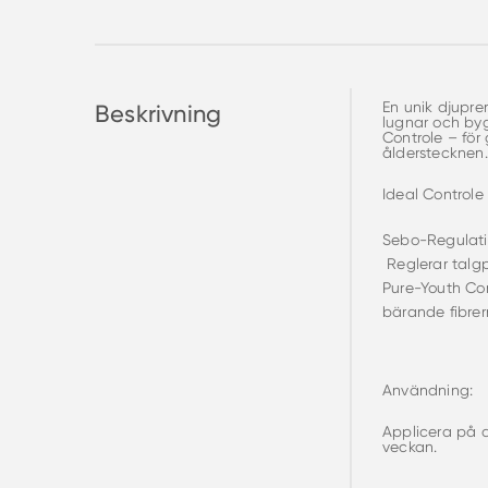
En unik djupr
Beskrivning
lugnar och byg
Controle – för
ålderstecknen
Ideal Controle
Sebo-Regulatin
Reglerar talgp
Pure-Youth Com
bärande fibrer
Användning:
Applicera på a
veckan.