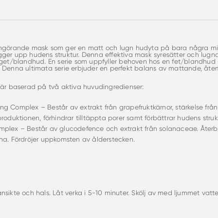
engörande mask som ger en matt och lugn hudyta på bara några minu
ger upp hudens struktur. Denna effektiva mask syresätter och lugnar
 get/blandhud. En serie som uppfyller behoven hos en fet/blandhud s
. Denna ultimata serie erbjuder en perfekt balans av mattande, åt
 är baserad på två aktiva huvudingredienser:
g Complex – Består av extrakt från grapefruktkärnor, stärkelse fr
roduktionen, förhindrar tilltäppta porer samt förbättrar hudens struk
plex – Består av glucodefence och extrakt från solanaceae. Återba
na. Fördröjer uppkomsten av ålderstecken.
nsikte och hals. Låt verka i 5-10 minuter. Skölj av med ljummet v