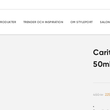
PRODUKTER
TRENDER OCH INSPIRATION
OM STYLEPORT
SALON
Cari
50m
De
450
kr
22
urs
pri
var
450