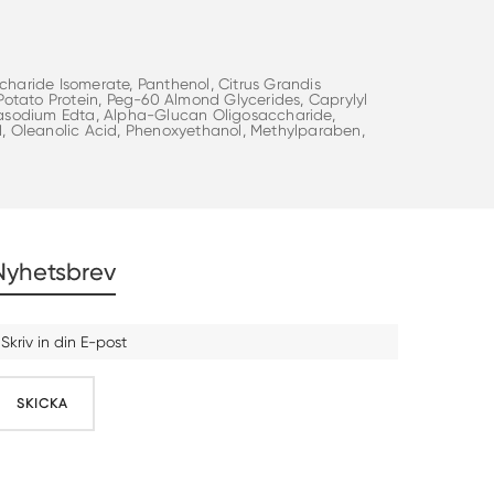
ccharide Isomerate, Panthenol, Citrus Grandis
 Potato Protein, Peg-60 Almond Glycerides, Caprylyl
trasodium Edta, Alpha-Glucan Oligosaccharide,
d, Oleanolic Acid, Phenoxyethanol, Methylparaben,
Nyhetsbrev