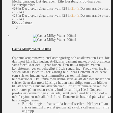
Methylparaben, Butylparaben, Ethylparaben, Propylparaben,
Isobutylparaben.
428
kr
Det ursprungliga priset var: 428 kr.
214
kr
Det nuvarande priset
är: 214 kr.
428
kr
Det ursprungliga priset var: 428 kr.
214
kr
Det nuvarande priset
är: 214 kr.
Out of stock
Carita Milky Water 200ml
Ögonmakeupremover, ansiktsrengöring och ansiktsvatten i ett, för
den mest känsliga huden. Avlägsnar varsamt makeup och orenheter
samt återfuktar och lugnar huden. Den unika mjölk/- vatten-
konsistensen ger en behagligt fräsch rengöring. Produkten ingår i
serien Ideal Douceur - för känslig hud.Ideal Douceur är en serie
som stärker hudens eget immunförsvar och minimerar
hudreaktioner. Det unika med denna serie är att den behandlar och
stärker även den mest känsliga huden sam-ti­digt som den hjälper
till att fördröja hudens ålderstecken. För att minimera risken för
reaktioner på en redan reaktiv hud är samtliga Ideal Douceur-
produkter dermatologiskt testade, samt garanterat fria från doft-
och färgämnen och alkohol. Ideal Douceur är baserad på två aktiva
huvudingredienser:
Bioteknologiskt framställda bomullsceller - Hjälper till att
stärka immunförsvaret genom att skydda cellerna mot yttre
angrepp.