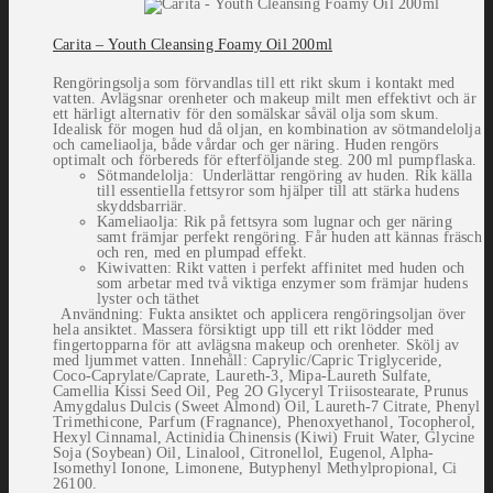
Carita – Youth Cleansing Foamy Oil 200ml
Rengöringsolja som förvandlas till ett rikt skum i kontakt med
vatten. Avlägsnar orenheter och makeup milt men effektivt och är
ett härligt alternativ för den somälskar såväl olja som skum.
Idealisk för mogen hud då oljan, en kombination av sötmandelolja
och cameliaolja, både vårdar och ger näring. Huden rengörs
optimalt och förbereds för efterföljande steg. 200 ml pumpflaska.
Sötmandelolja: Underlättar rengöring av huden. Rik källa
till essentiella fettsyror som hjälper till att stärka hudens
skyddsbarriär.
Kameliaolja: Rik på fettsyra som lugnar och ger näring
samt främjar perfekt rengöring. Får huden att kännas fräsch
och ren, med en plumpad effekt.
Kiwivatten: Rikt vatten i perfekt affinitet med huden och
som arbetar med två viktiga enzymer som främjar hudens
lyster och täthet
Användning: Fukta ansiktet och applicera rengöringsoljan över
hela ansiktet. Massera försiktigt upp till ett rikt lödder med
fingertopparna för att avlägsna makeup och orenheter. Skölj av
med ljummet vatten. Innehåll: Caprylic/Capric Triglyceride,
Coco-Caprylate/Caprate, Laureth-3, Mipa-Laureth Sulfate,
Camellia Kissi Seed Oil, Peg 2O Glyceryl Triisostearate, Prunus
Amygdalus Dulcis (Sweet Almond) Oil, Laureth-7 Citrate, Phenyl
Trimethicone, Parfum (Fragnance), Phenoxyethanol, Tocopherol,
Hexyl Cinnamal, Actinidia Chinensis (Kiwi) Fruit Water, Glycine
Soja (Soybean) Oil, Linalool, Citronellol, Eugenol, Alpha-
Isomethyl Ionone, Limonene, Butyphenyl Methylpropional, Ci
26100.