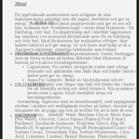
200ml
Ett uppfriskande ansiktsvatten som avlägsnar de sista
makeupresterna samtidigt som det lugnar, återfuktar och ger ny
MAKE-UP
energi. Innehåller bland annat papayaextrakt som ger en ren och
klar, strålande hud. Produkten ingår i serien Ideal Hydration - för
fuktfattig, trött hud. En djupdykning ned i klarblått lagunvatten
har resulterat i en avancerad återfuktande serie för en fuktfattig
och trött hud. Ideal Hydratation har multiaktiva effekter: ökar
hudens fuktnivå och ger energi, liv och lyster med hjälp av bl a
Aquaporin-teknologi, naturliga fuktkanaler som främjar
TRENDER OCH INSPIRATION
cirkulationen och stimulerar fuktproduktionen. Serien förebygger
även de första teck­nen på hudens åldrande Ideal Hydration är
baserad på två aktiva huvudingredienser:
Lagunvatten: Ett oerhört näringsrikt vatten med viktiga
mineraler och spårämnen som både ökar och binder fukten i
huden samt ger ny energi.
Aqua-Fix Complex: Består av bio-hyaluronat och ett
sockerkomplex som fångar upp fukt och binder det i huden
OM STYLEPORT
för att bibehålla en hög och stabil fuktnivå. Alla produkter i
serien utom Lagoon Scrub innehåller dessa två
huvudingredienser.
Användning: Applicera med en bomullsrondell, med uppåtgående
rörelser i ansiktet och nedåtgående rörelser på halsen. Använd på
morgonen för att pigga upp och på kvällen för att ta bort de sista
makeupresterna. Innehåll: Water, Butylene Glycol, Maris Aqua
SALONGER
(Sea Water), Glycerin, Carcia Papaya (Papaya) Fruit Extract,
Panthenol, Saccharide Isomerate, Propylene Glycol, Ppg-26-
Buteth-26, Fragrance (Parfym), Peg-40 Hydrogenated Castor Oil,
Sodium Citrate, Tetrasodium Edta, Sodium Hyaluronate, Citric
Acid, Limonene, Linalool, Benzyl Benzoate, Phenoxyethanol,