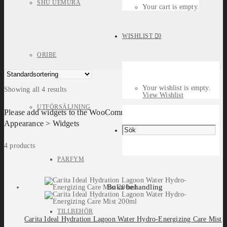
SHU UEMURA
Your cart is empty.
WISHLIST
0
ORIBE
Your wishlist is empty.
Showing all 4 results
View Wishlist
UTFÖRSÄLJNING
Please add widgets to the WooCommerce Filters widget area in
Appearance > Widgets
4 products
PARFYM
Boka behandling
TILLBEHÖR
Carita Ideal Hydration Lagoon Water Hydro-Energizing Care Mist