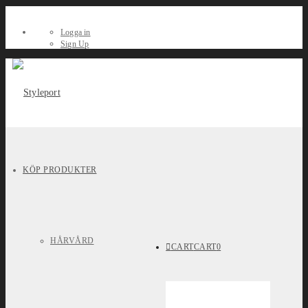
Logga in
Sign Up
KÖP PRODUKTER
HÅRVÅRD
CART
CART
0