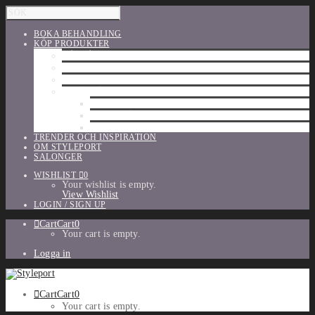
BOKA BEHANDLING
KÖP PRODUKTER
HÅRVÅRD
SHU UEMURA
ORIBE
UTFÖRSÄLJNING
PARFYM
TILLBEHÖR
MAKE-UP
TRENDER OCH INSPIRATION
OM STYLEPORT
SALONGER
WISHLIST
0
Your wishlist is empty.
View Wishlist
LOGIN / SIGN UP
Cart
Cart
0
Your cart is empty.
Logga in
Cart
Cart
0
Your cart is empty.