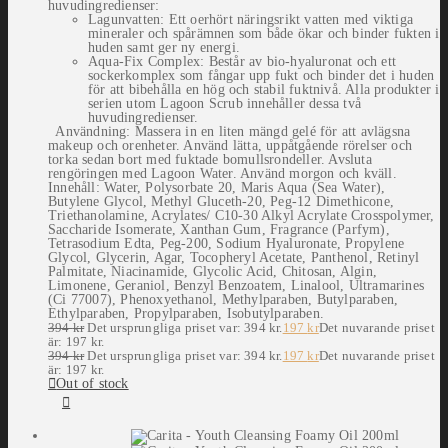
huvudingredienser:
Lagunvatten: Ett oerhört näringsrikt vatten med viktiga
mineraler och spårämnen som både ökar och binder fukten i
huden samt ger ny energi.
Aqua-Fix Complex: Består av bio-hyaluronat och ett
sockerkomplex som fångar upp fukt och binder det i huden
för att bibehålla en hög och stabil fuktnivå. Alla produkter i
serien utom Lagoon Scrub innehåller dessa två
huvudingredienser.
Användning: Massera in en liten mängd gelé för att avlägsna
makeup och orenheter. Använd lätta, uppåtgående rörelser och
torka sedan bort med fuktade bomullsrondeller. Avsluta
rengöringen med Lagoon Water. Använd morgon och kväll.
Innehåll: Water, Polysorbate 20, Maris Aqua (Sea Water),
Butylene Glycol, Methyl Gluceth-20, Peg-12 Dimethicone,
Triethanolamine, Acrylates/ C10-30 Alkyl Acrylate Crosspolymer,
Saccharide Isomerate, Xanthan Gum, Fragrance (Parfym),
Tetrasodium Edta, Peg-200, Sodium Hyaluronate, Propylene
Glycol, Glycerin, Agar, Tocopheryl Acetate, Panthenol, Retinyl
Palmitate, Niacinamide, Glycolic Acid, Chitosan, Algin,
Limonene, Geraniol, Benzyl Benzoatem, Linalool, Ultramarines
(Ci 77007), Phenoxyethanol, Methylparaben, Butylparaben,
Ethylparaben, Propylparaben, Isobutylparaben.
394
kr
Det ursprungliga priset var: 394 kr.
197
kr
Det nuvarande priset
är: 197 kr.
394
kr
Det ursprungliga priset var: 394 kr.
197
kr
Det nuvarande priset
är: 197 kr.
Out of stock