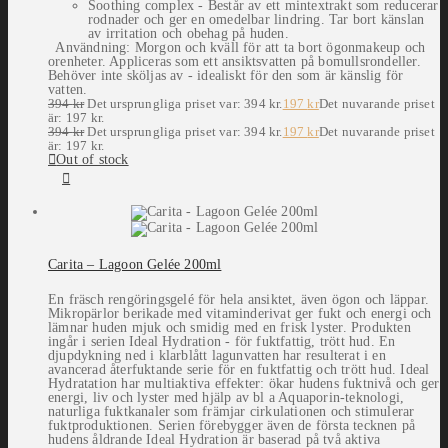
Soothing complex - Består av ett mintextrakt som reducerar
rodnader och ger en omedelbar lindring. Tar bort känslan
av irritation och obehag på huden.
Användning: Morgon och kväll för att ta bort ögonmakeup och
orenheter. Appliceras som ett ansiktsvatten på bomullsrondeller.
Behöver inte sköljas av - idealiskt för den som är känslig för
vatten.
394
kr
Det ursprungliga priset var: 394 kr.
197
kr
Det nuvarande priset
är: 197 kr.
394
kr
Det ursprungliga priset var: 394 kr.
197
kr
Det nuvarande priset
är: 197 kr.
Out of stock
Carita – Lagoon Gelée 200ml
En fräsch rengöringsgelé för hela ansiktet, även ögon och läppar.
Mikropärlor berikade med vitaminderivat ger fukt och energi och
lämnar huden mjuk och smidig med en frisk lyster. Produkten
ingår i serien Ideal Hydration - för fuktfattig, trött hud. En
djupdykning ned i klarblått lagunvatten har resulterat i en
avancerad återfuktande serie för en fuktfattig och trött hud. Ideal
Hydratation har multiaktiva effekter: ökar hudens fuktnivå och ger
energi, liv och lyster med hjälp av bl a Aquaporin-teknologi,
naturliga fuktkanaler som främjar cirkulationen och stimulerar
fuktproduktionen. Serien förebygger även de första teck­nen på
hudens åldrande Ideal Hydration är baserad på två aktiva