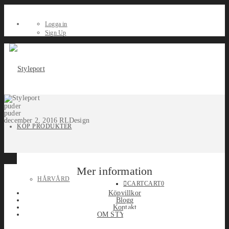
Logga in
Sign Up
puder
puder
december 2, 2016
RLDesign
KÖP PRODUKTER
Mer information
HÅRVÅRD
CART
CART
0
Köpvillkor
Blogg
Kontakt
OM STYLEPORT