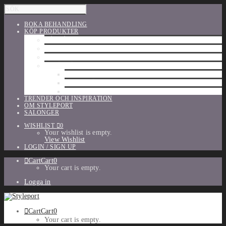
BOKA BEHANDLING
KÖP PRODUKTER
HÅRVÅRD
SHU UEMURA
ORIBE
UTFÖRSÄLJNING
PARFYM
TILLBEHÖR
MAKE-UP
TRENDER OCH INSPIRATION
OM STYLEPORT
SALONGER
WISHLIST
0
Your wishlist is empty.
View Wishlist
LOGIN / SIGN UP
Cart
Cart
0
Your cart is empty.
Logga in
Cart
Cart
0
Your cart is empty.