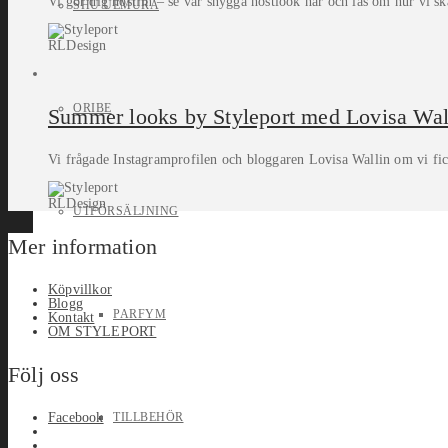
Vi gör dig höstfin – se vår snygga höstlook här och läs om hur vi s
SHU UEMURA
RLDesign
ORIBE
Summer looks by Styleport med Lovisa Wal
Vi frågade Instagramprofilen och bloggaren Lovisa Wallin om vi fic
RLDesign
UTFÖRSÄLJNING
Mer information
Köpvillkor
Blogg
PARFYM
Kontakt
OM STYLEPORT
Följ oss
Facebook
TILLBEHÖR