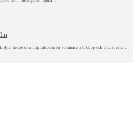
kapade den. I höst gäller mjuka,…
lin
k styla henne som inspiration inför sommarens bröllop och andra fester.…