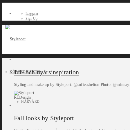
Logga in
Sign Up
Jul- och nyårsinspiration
KÖP PRODUKTER
Styling and make up by Styleport: @sofieeshelton Photo: @minnay
RLDesign
HÅRVÅRD
Fall looks by Styleport