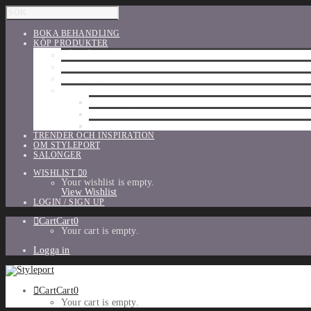
BOKA BEHANDLING
KÖP PRODUKTER
HÅRVÅRD
SHU UEMURA
ORIBE
UTFÖRSÄLJNING
PARFYM
TILLBEHÖR
MAKE-UP
TRENDER OCH INSPIRATION
OM STYLEPORT
SALONGER
WISHLIST
0
Your wishlist is empty.
View Wishlist
LOGIN / SIGN UP
Cart
Cart
0
Your cart is empty.
Logga in
Cart
Cart
0
Your cart is empty.