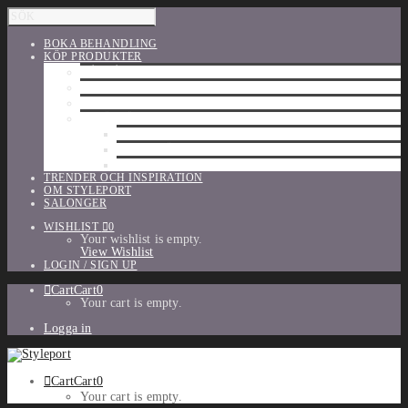
BOKA BEHANDLING
KÖP PRODUKTER
HÅRVÅRD
SHU UEMURA
ORIBE
UTFÖRSÄLJNING
PARFYM
TILLBEHÖR
MAKE-UP
TRENDER OCH INSPIRATION
OM STYLEPORT
SALONGER
WISHLIST
0
Your wishlist is empty.
View Wishlist
LOGIN / SIGN UP
Cart
Cart
0
Your cart is empty.
Logga in
Cart
Cart
0
Your cart is empty.