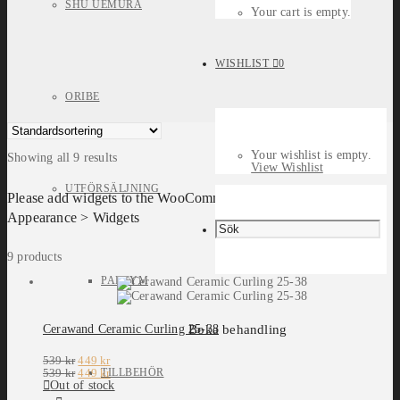
SHU UEMURA
Your cart is empty.
WISHLIST
0
ORIBE
Your wishlist is empty.
Showing all 9 results
View Wishlist
UTFÖRSÄLJNING
Please add widgets to the WooCommerce Filters widget area in
Appearance > Widgets
9 products
PARFYM
Boka behandling
Cerawand Ceramic Curling 25-38
Det
Det
539
kr
449
kr
ursprungliga
Det
nuvarande
Det
TILLBEHÖR
539
kr
449
kr
priset
ursprungliga
priset
nuvarande
Out of stock
var:
priset
är:
priset