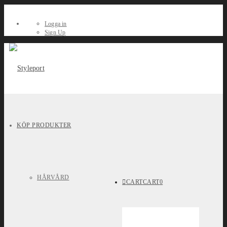
Logga in
Sign Up
KÖP PRODUKTER
HÅRVÅRD
CART
CART
0