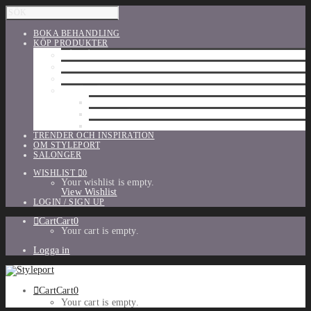
BOKA BEHANDLING
KÖP PRODUKTER
HÅRVÅRD
SHU UEMURA
ORIBE
UTFÖRSÄLJNING
PARFYM
TILLBEHÖR
MAKE-UP
TRENDER OCH INSPIRATION
OM STYLEPORT
SALONGER
WISHLIST
0
Your wishlist is empty.
View Wishlist
LOGIN / SIGN UP
Cart
Cart
0
Your cart is empty.
Logga in
Cart
Cart
0
Your cart is empty.