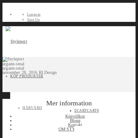
Logga in
Sign Up
argann-smal
argann-smal
november 28, 2016
RLDesign
KÖP PRODUKTER
Mer information
HÅRVÅRD
CART
CART
0
Köpvillkor
Blogg
Kontakt
OM STYLEPORT