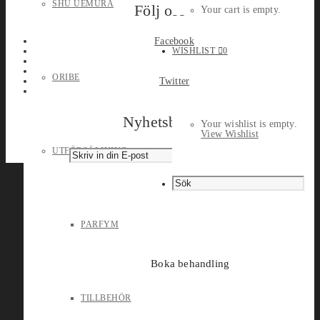
SHU UEMURA
Följ oss
Your cart is empty.
Facebook
WISHLIST
0
ORIBE
Twitter
Nyhetsbrev
Your wishlist is empty.
View Wishlist
UTFÖRSÄLJNING
PARFYM
Boka behandling
TILLBEHÖR