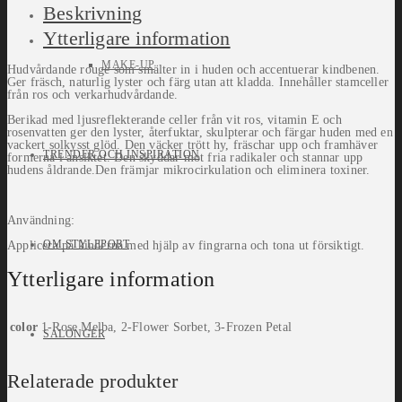
Beskrivning
Ytterligare information
MAKE-UP
Hudvårdande rouge som smälter in i huden och accentuerar kindbenen.
Ger fräsch, naturlig lyster och färg utan att kladda. Innehåller stamceller
från ros och verkarhudvårdande.
Berikad med ljusreflekterande celler från vit ros, vitamin E och
rosenvatten ger den lyster, återfuktar, skulpterar och färgar huden med en
vackert solkysst glöd. Den väcker trött hy, fräschar upp och framhäver
TRENDER OCH INSPIRATION
formerna i ansiktet. Den skyddar mot fria radikaler och stannar upp
hudens åldrande.Den främjar mikrocirkulation och eliminera toxiner.
Användning:
OM STYLEPORT
Applicera på kinderna med hjälp av fingrarna och tona ut försiktigt.
Ytterligare information
color
1-Rose Melba, 2-Flower Sorbet, 3-Frozen Petal
SALONGER
Relaterade produkter