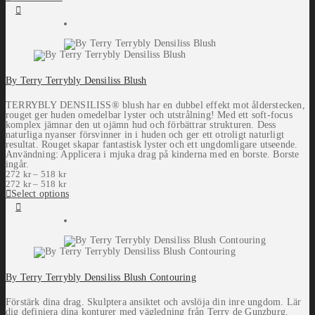
By Terry Terrybly Densiliss Blush
TERRYBLY DENSILISS® blush har en dubbel effekt mot ålderstecken,
rouget ger huden omedelbar lyster och utstrålning! Med ett soft-focus
komplex jämnar den ut ojämn hud och förbättrar strukturen. Dess
naturliga nyanser försvinner in i huden och ger ett otroligt naturligt
resultat. Rouget skapar fantastisk lyster och ett ungdomligare utseende.
Användning: Applicera i mjuka drag på kinderna med en borste. Borste
ingår.
272
kr
–
518
kr
272
kr
–
518
kr
Select options
By Terry Terrybly Densiliss Blush Contouring
Förstärk dina drag. Skulptera ansiktet och avslöja din inre ungdom. Lär
dig definiera dina konturer med vägledning från Terry de Gunzburg.