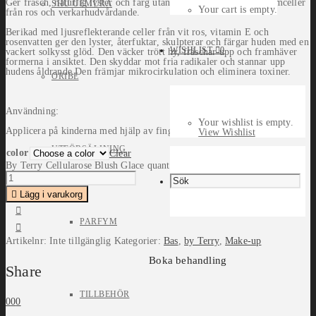
Ger fräsch, naturlig lyster och färg utan att kladda. Innehåller stamceller
SHU UEMURA
Your cart is empty.
från ros och verkarhudvårdande.
Berikad med ljusreflekterande celler från vit ros, vitamin E och
rosenvatten ger den lyster, återfuktar, skulpterar och färgar huden med en
WISHLIST
0
vackert solkysst glöd. Den väcker trött hy, fräschar upp och framhäver
formerna i ansiktet. Den skyddar mot fria radikaler och stannar upp
hudens åldrande.Den främjar mikrocirkulation och eliminera toxiner.
ORIBE
Användning:
Your wishlist is empty.
Applicera på kinderna med hjälp av fingrarna och tona ut försiktigt.
View Wishlist
UTFÖRSÄLJNING
color
Clear
By Terry Cellularose Blush Glace quantity
Lägg i varukorg
PARFYM
Artikelnr:
Inte tillgänglig
Kategorier:
Bas
,
by Terry
,
Make-up
Boka behandling
Share
TILLBEHÖR
0
0
0