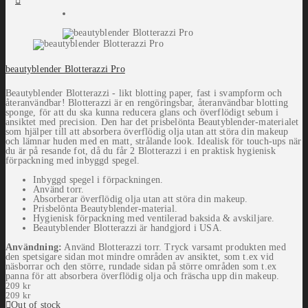
beautyblender Blotterazzi Pro
Beautyblender Blotterazzi - likt blotting paper, fast i svampform och
återanvändbar! Blotterazzi är en rengöringsbar, återanvändbar blotting
sponge, för att du ska kunna reducera glans och överflödigt sebum i
ansiktet med precision. Den har det prisbelönta Beautyblender-materialet
som hjälper till att absorbera överflödig olja utan att störa din makeup
och lämnar huden med en matt, strålande look. Idealisk för touch-ups när
du är på resande fot, då du får 2 Blotterazzi i en praktisk hygienisk
förpackning med inbyggd spegel.
Inbyggd spegel i förpackningen.
Använd torr.
Absorberar överflödig olja utan att störa din makeup.
Prisbelönta Beautyblender-material.
Hygienisk förpackning med ventilerad baksida & avskiljare.
Beautyblender Blotterazzi är handgjord i USA.
Användning:
Använd Blotterazzi torr. Tryck varsamt produkten med
den spetsigare sidan mot mindre områden av ansiktet, som t.ex vid
näsborrar och den större, rundade sidan på större områden som t.ex
panna för att absorbera överflödig olja och fräscha upp din makeup.
209
kr
209
kr
Out of stock