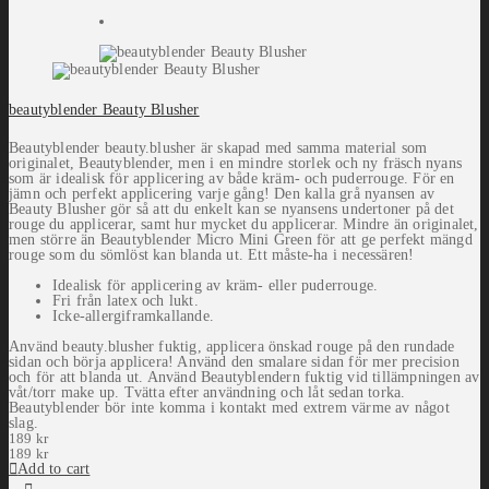
beautyblender Beauty Blusher
Beautyblender beauty.blusher är skapad med samma material som
originalet, Beautyblender, men i en mindre storlek och ny fräsch nyans
som är idealisk för applicering av både kräm- och puderrouge. För en
jämn och perfekt applicering varje gång! Den kalla grå nyansen av
Beauty Blusher gör så att du enkelt kan se nyansens undertoner på det
rouge du applicerar, samt hur mycket du applicerar. Mindre än originalet,
men större än Beautyblender Micro Mini Green för att ge perfekt mängd
rouge som du sömlöst kan blanda ut. Ett måste-ha i necessären!
Idealisk för applicering av kräm- eller puderrouge.
Fri från latex och lukt.
Icke-allergiframkallande.
Använd beauty.blusher fuktig, applicera önskad rouge på den rundade
sidan och börja applicera! Använd den smalare sidan för mer precision
och för att blanda ut. Använd Beautyblendern fuktig vid tillämpningen av
våt/torr make up. Tvätta efter användning och låt sedan torka.
Beautyblender bör inte komma i kontakt med extrem värme av något
slag.
189
kr
189
kr
Add to cart