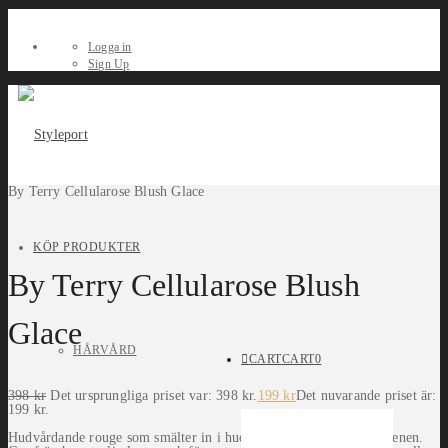
Logga in
Sign Up
By Terry Cellularose Blush Glace
KÖP PRODUKTER
By Terry Cellularose Blush
Glace
HÅRVÅRD
CART
CART
0
398
kr
Det ursprungliga priset var: 398 kr.
199
kr
Det nuvarande priset är:
199 kr.
Hudvårdande rouge som smälter in i huden och accentuerar kindbenen.