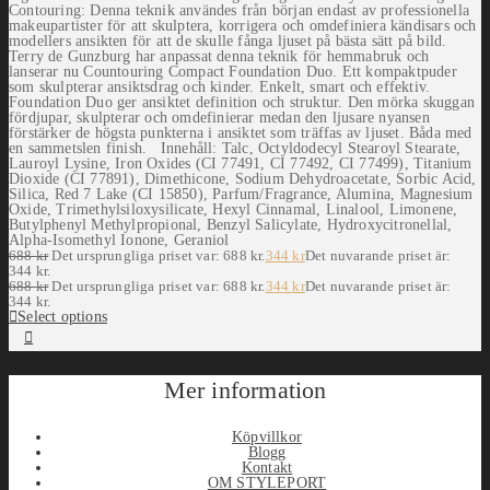
Contouring: Denna teknik användes från början endast av professionella
makeupartister för att skulptera, korrigera och omdefiniera kändisars och
modellers ansikten för att de skulle fånga ljuset på bästa sätt på bild.
Terry de Gunzburg har anpassat denna teknik för hemmabruk och
lanserar nu Countouring Compact Foundation Duo. Ett kompaktpuder
som skulpterar ansiktsdrag och kinder. Enkelt, smart och effektiv.
Foundation Duo ger ansiktet definition och struktur. Den mörka skuggan
fördjupar, skulpterar och omdefinierar medan den ljusare nyansen
förstärker de högsta punkterna i ansiktet som träffas av ljuset. Båda med
en sammetslen finish. Innehåll: Talc, Octyldodecyl Stearoyl Stearate,
Lauroyl Lysine, Iron Oxides (CI 77491, CI 77492, CI 77499), Titanium
Dioxide (CI 77891), Dimethicone, Sodium Dehydroacetate, Sorbic Acid,
Silica, Red 7 Lake (CI 15850), Parfum/Fragrance, Alumina, Magnesium
Oxide, Trimethylsiloxysilicate, Hexyl Cinnamal, Linalool, Limonene,
Butylphenyl Methylpropional, Benzyl Salicylate, Hydroxycitronellal,
Alpha-Isomethyl Ionone, Geraniol
688
kr
Det ursprungliga priset var: 688 kr.
344
kr
Det nuvarande priset är:
344 kr.
688
kr
Det ursprungliga priset var: 688 kr.
344
kr
Det nuvarande priset är:
344 kr.
Select options
Mer information
Köpvillkor
Blogg
Kontakt
OM STYLEPORT