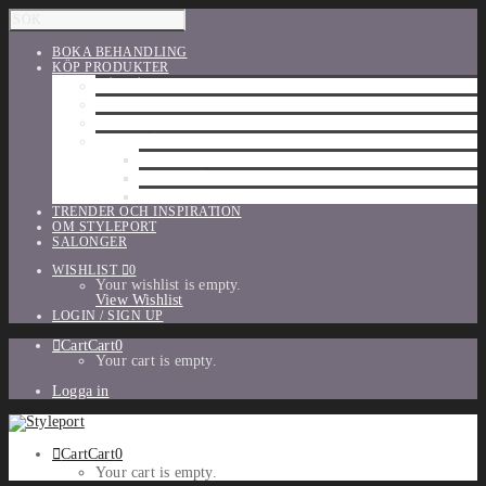
BOKA BEHANDLING
KÖP PRODUKTER
HÅRVÅRD
SHU UEMURA
ORIBE
UTFÖRSÄLJNING
PARFYM
TILLBEHÖR
MAKE-UP
TRENDER OCH INSPIRATION
OM STYLEPORT
SALONGER
WISHLIST
0
Your wishlist is empty.
View Wishlist
LOGIN / SIGN UP
Cart
Cart
0
Your cart is empty.
Logga in
Cart
Cart
0
Your cart is empty.