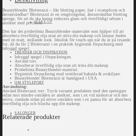
Beautyblender Blotterazzi – likt blotting paper, fast i svampform och
återanvändbar! Blotterazzi är en rengöringsbar, återanvändbar blotting
sponge, för att du ska kunna reducera glans och överflödigt sebum i
MAKE-UP
ansiktet med precision.
Den har det prisbelönta Beautyblender-materialet som hjälper till att
absorbera överflödig olja utan att störa din makeup och lämnar huden
med en matt, strålande look. Idealisk för touch-ups när du är på resande
fot, då du får 2 Blotterazzi i en praktisk hygienisk förpackning med
inbyggd spegel.
TRENDER OCH INSPIRATION
Inbyggd spegel i förpackningen.
Använd torr.
Absorberar överflödig olja utan att störa din makeup.
Prisbelönta Beautyblender-material.
Hygienisk förpackning med ventilerad baksida & avskiljare.
Beautyblender Blotterazzi är handgjord i USA.
OM STYLEPORT
Användning:
Använd Blotterazzi torr. Tryck varsamt produkten med den spetsigare
sidan mot mindre områden av ansiktet, som t.ex vid näsborrar och den
större, rundade sidan på större områden som t.ex panna för att absorbera
överflödig olja och fräscha upp din makeup.
SALONGER
Relaterade produkter