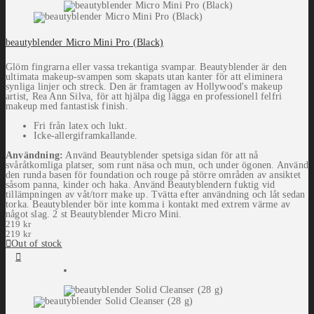
beautyblender Micro Mini Pro (Black)
Glöm fingrarna eller vassa trekantiga svampar. Beautyblender är den
ultimata makeup-svampen som skapats utan kanter för att eliminera
synliga linjer och streck. Den är framtagen av Hollywood's makeup
artist, Rea Ann Silva, för att hjälpa dig lägga en professionell felfri
makeup med fantastisk finish.
Fri från latex och lukt.
Icke-allergiframkallande.
Användning:
Använd Beautyblender spetsiga sidan för att nå
svåråtkomliga platser, som runt näsa och mun, och under ögonen. Använd
den runda basen för foundation och rouge på större områden av ansiktet
såsom panna, kinder och haka. Använd Beautyblendern fuktig vid
tillämpningen av våt/torr make up. Tvätta efter användning och låt sedan
torka. Beautyblender bör inte komma i kontakt med extrem värme av
något slag. 2 st Beautyblender Micro Mini.
219
kr
219
kr
Out of stock