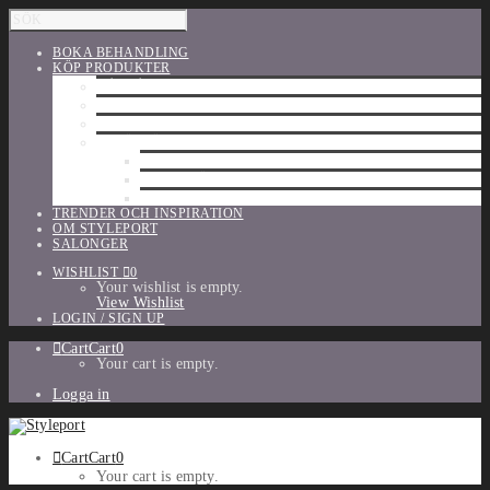
BOKA BEHANDLING
KÖP PRODUKTER
HÅRVÅRD
SHU UEMURA
ORIBE
UTFÖRSÄLJNING
PARFYM
TILLBEHÖR
MAKE-UP
TRENDER OCH INSPIRATION
OM STYLEPORT
SALONGER
WISHLIST
0
Your wishlist is empty.
View Wishlist
LOGIN / SIGN UP
Cart
Cart
0
Your cart is empty.
Logga in
Cart
Cart
0
Your cart is empty.