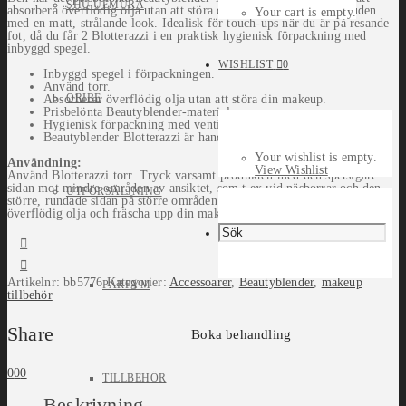
SHU UEMURA
absorbera överflödig olja utan att störa din makeup och lämnar huden
Your cart is empty.
med en matt, strålande look. Idealisk för touch-ups när du är på resande
fot, då du får 2 Blotterazzi i en praktisk hygienisk förpackning med
inbyggd spegel.
WISHLIST
0
Inbyggd spegel i förpackningen.
Använd torr.
ORIBE
Absorberar överflödig olja utan att störa din makeup.
Prisbelönta Beautyblender-material.
Hygienisk förpackning med ventilerad baksida & avskiljare.
Beautyblender Blotterazzi är handgjord i USA.
Your wishlist is empty.
Användning:
View Wishlist
Använd Blotterazzi torr. Tryck varsamt produkten med den spetsigare
sidan mot mindre områden av ansiktet, som t.ex vid näsborrar och den
UTFÖRSÄLJNING
större, rundade sidan på större områden som t.ex panna för att absorbera
överflödig olja och fräscha upp din makeup.
Artikelnr:
bb5776
Kategorier:
Accessoarer
,
Beautyblender
,
makeup
PARFYM
tillbehör
Share
Boka behandling
0
0
0
TILLBEHÖR
Beskrivning