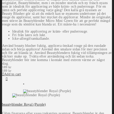
originalet, Beautyblender, men i en mindre storlek och ny fräsch nyans
som är idealisk för applicering av både kräm- och puderrouge. För en
jämn och perfekt applicering varje gång! Den kalla grå nyansen av
Beauty Blusher gör så att du enkelt kan se nyansens undertoner på det
rouge du applicerar, samt hur mycket du applicerar. Mindre än originalet,
men större än Beautyblender Micro Mini Green för att ge perfekt mängd
rouge som du sömlöst kan blanda ut. Ett måste-ha i necessären!
Idealisk för applicering av kräm- eller puderrouge.
Fri från latex och lukt.
Icke-allergiframkallande.
Använd beauty.blusher fuktig, applicera önskad rouge på den rundade
sidan och börja applicera! Använd den smalare sidan för mer precision
och för att blanda ut. Använd Beautyblendern fuktig vid tillämpningen av
våt/torr make up. Tvätta efter användning och låt sedan torka.
Beautyblender bör inte komma i kontakt med extrem värme av något
slag.
189
kr
189
kr
Add to cart
beautyblender Royal (Purple)
Glöm fingrarna eller vassa trekantiga svampar. Beautyblender är den