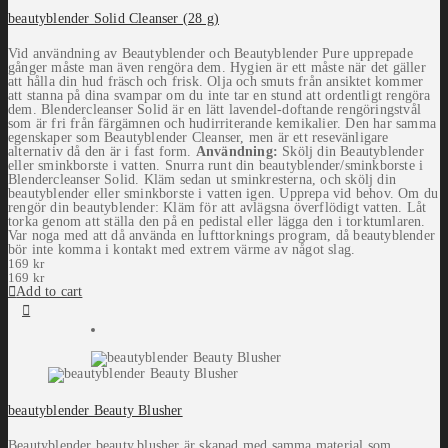
beautyblender Solid Cleanser (28 g)
Vid användning av Beautyblender och Beautyblender Pure upprepade
gånger måste man även rengöra dem. Hygien är ett måste när det gäller
att hålla din hud fräsch och frisk. Olja och smuts från ansiktet kommer
att stanna på dina svampar om du inte tar en stund att ordentligt rengöra
dem. Blendercleanser Solid är en lätt lavendel-doftande rengöringstvål
som är fri från färgämnen och hudirriterande kemikalier. Den har samma
egenskaper som Beautyblender Cleanser, men är ett resevänligare
alternativ då den är i fast form.
Användning:
Skölj din Beautyblender
eller sminkborste i vatten. Snurra runt din beautyblender/sminkborste i
Blendercleanser Solid. Kläm sedan ut sminkresterna, och skölj din
beautyblender eller sminkborste i vatten igen. Upprepa vid behov. Om du
rengör din beautyblender: Kläm för att avlägsna överflödigt vatten. Låt
torka genom att ställa den på en pedistal eller lägga den i torktumlaren.
Var noga med att då använda en lufttorknings program, då beautyblender
bör inte komma i kontakt med extrem värme av något slag.
169
kr
169
kr
Add to cart
beautyblender Beauty Blusher
Beautyblender beauty.blusher är skapad med samma material som