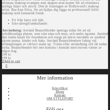
ultimata makeup-svampen som skapats utan kanter för att eliminera
synliga linjer och streck. Den är framtagen av Hollywood's makeup
artist, Rea Ann Silva, för att hjälpa dig lägga en professionell felfri
makeup med fantastisk finish.
Fri från latex och lukt.
Icke-allergiframkallande.
Användning:
Använd Beautyblender spetsiga sidan för att nå
svåråtkomliga platser, som runt näsa och mun, och under ögonen. Använd
den runda basen för foundation och rouge på större områden av ansiktet
såsom panna, kinder och haka. Använd Beautyblendern fuktig vid
tillämpningen av våt/torr make up. Tvätta efter användning och låt sedan
torka. Beautyblender bör inte komma i kontakt med extrem värme av
något slag.
199
kr
199
kr
Add to cart
Mer information
Köpvillkor
Blogg
Kontakt
OM STYLEPORT
Följ oss