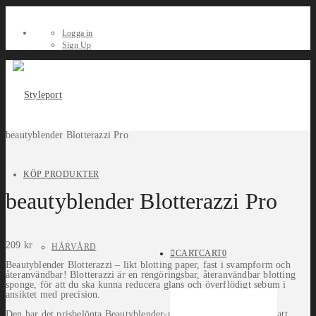
Logga in
Sign Up
beautyblender Blotterazzi Pro
KÖP PRODUKTER
beautyblender Blotterazzi Pro
209
kr
HÅRVÅRD
CART
CART
0
Beautyblender Blotterazzi – likt blotting paper, fast i svampform och
återanvändbar! Blotterazzi är en rengöringsbar, återanvändbar blotting
sponge, för att du ska kunna reducera glans och överflödigt sebum i
ansiktet med precision.
Den har det prisbelönta Beautyblender-materialet som hjälper till att