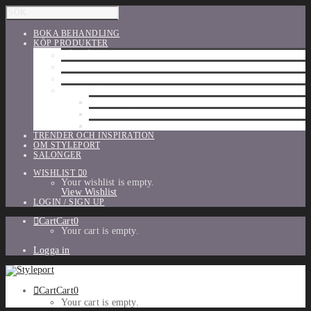
BOKA BEHANDLING
KÖP PRODUKTER
HÅRVÅRD
SHU UEMURA
ORIBE
UTFÖRSÄLJNING
PARFYM
TILLBEHÖR
MAKE-UP
TRENDER OCH INSPIRATION
OM STYLEPORT
SALONGER
WISHLIST
0
Your wishlist is empty.
View Wishlist
LOGIN / SIGN UP
Cart
Cart
0
Your cart is empty.
Logga in
Cart
Cart
0
Your cart is empty.