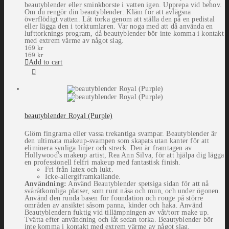
beautyblender eller sminkborste i vatten igen. Upprepa vid behov.
Om du rengör din beautyblender: Kläm för att avlägsna
överflödigt vatten. Låt torka genom att ställa den på en pedistal
eller lägga den i torktumlaren. Var noga med att då använda en
lufttorknings program, då beautyblender bör inte komma i kontakt
med extrem värme av något slag.
169
kr
169
kr
Add to cart
beautyblender Royal (Purple)
Glöm fingrarna eller vassa trekantiga svampar. Beautyblender är
den ultimata makeup-svampen som skapats utan kanter för att
eliminera synliga linjer och streck. Den är framtagen av
Hollywood's makeup artist, Rea Ann Silva, för att hjälpa dig lägga
en professionell felfri makeup med fantastisk finish.
Fri från latex och lukt.
Icke-allergiframkallande.
Användning:
Använd Beautyblender spetsiga sidan för att nå
svåråtkomliga platser, som runt näsa och mun, och under ögonen.
Använd den runda basen för foundation och rouge på större
områden av ansiktet såsom panna, kinder och haka. Använd
Beautyblendern fuktig vid tillämpningen av våt/torr make up.
Tvätta efter användning och låt sedan torka. Beautyblender bör
inte komma i kontakt med extrem värme av något slag.