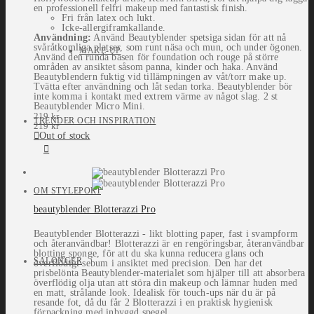
en professionell felfri makeup med fantastisk finish.
Fri från latex och lukt.
Icke-allergiframkallande.
Användning:
Använd Beautyblender spetsiga sidan för att nå
svåråtkomliga platser, som runt näsa och mun, och under ögonen.
MAKE-UP
Använd den runda basen för foundation och rouge på större
områden av ansiktet såsom panna, kinder och haka. Använd
Beautyblendern fuktig vid tillämpningen av våt/torr make up.
Tvätta efter användning och låt sedan torka. Beautyblender bör
inte komma i kontakt med extrem värme av något slag. 2 st
Beautyblender Micro Mini.
219
kr
TRENDER OCH INSPIRATION
219
kr
Out of stock
OM STYLEPORT
beautyblender Blotterazzi Pro
Beautyblender Blotterazzi - likt blotting paper, fast i svampform
och återanvändbar! Blotterazzi är en rengöringsbar, återanvändbar
blotting sponge, för att du ska kunna reducera glans och
SALONGER
överflödigt sebum i ansiktet med precision. Den har det
prisbelönta Beautyblender-materialet som hjälper till att absorbera
överflödig olja utan att störa din makeup och lämnar huden med
en matt, strålande look. Idealisk för touch-ups när du är på
resande fot, då du får 2 Blotterazzi i en praktisk hygienisk
förpackning med inbyggd spegel.