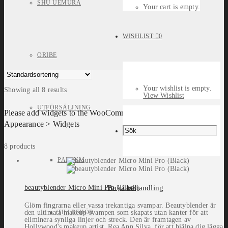
SHU UEMURA
Your cart is empty.
WISHLIST
0
ORIBE
Your wishlist is empty.
Showing all 8 results
View Wishlist
UTFÖRSÄLJNING
Please add widgets to the WooCommerce Filters widget area in
Appearance > Widgets
8 products
PARFYM
Boka behandling
beautyblender Micro Mini Pro (Black)
Glöm fingrarna eller vassa trekantiga svampar. Beautyblender är
TILLBEHÖR
den ultimata makeup-svampen som skapats utan kanter för att
eliminera synliga linjer och streck. Den är framtagen av
Hollywood's makeup artist, Rea Ann Silva, för att hjälpa dig lägga