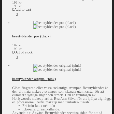
199
kr
199
kr
Add to cart
beautyblender pro (black)
199
kr
199
kr
Out of stock
beautyblender original (pink)
Glöm fingrarna eller vassa trekantiga svampar. Beautyblender är
den ultimata makeup-svampen som skapats utan kanter för att
eliminera synliga linjer och streck. Den är framtagen av
Hollywood's makeup artist, Rea Ann Silva, för att hjälpa dig lägga
en professionell felfri makeup med fantastisk finish.
Fri från latex och lukt.
Icke-allergiframkallande.
Användning: Använd Beautyblender spetsiga sidan för att nå