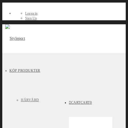
Logga in
Sign Up
KÖP PRODUKTER
HÅRVÅRD
CART
CART
0