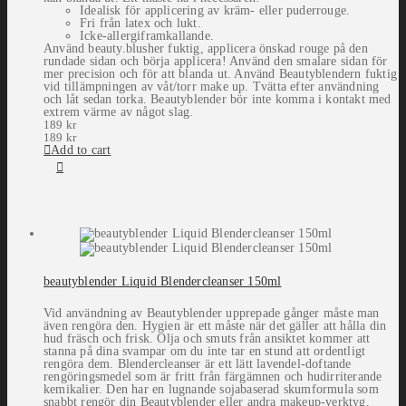
Idealisk för applicering av kräm- eller puderrouge.
Fri från latex och lukt.
Icke-allergiframkallande.
Använd beauty.blusher fuktig, applicera önskad rouge på den
rundade sidan och börja applicera! Använd den smalare sidan för
mer precision och för att blanda ut. Använd Beautyblendern fuktig
vid tillämpningen av våt/torr make up. Tvätta efter användning
och låt sedan torka. Beautyblender bör inte komma i kontakt med
extrem värme av något slag.
189
kr
189
kr
Add to cart
beautyblender Liquid Blendercleanser 150ml
Vid användning av Beautyblender upprepade gånger måste man
även rengöra den. Hygien är ett måste när det gäller att hålla din
hud fräsch och frisk. Olja och smuts från ansiktet kommer att
stanna på dina svampar om du inte tar en stund att ordentligt
rengöra dem. Blendercleanser är ett lätt lavendel-doftande
rengöringsmedel som är fritt från färgämnen och hudirriterande
kemikalier. Den har en lugnande sojabaserad skumformula som
snabbt rengör din Beautyblender eller andra makeup-verktyg.