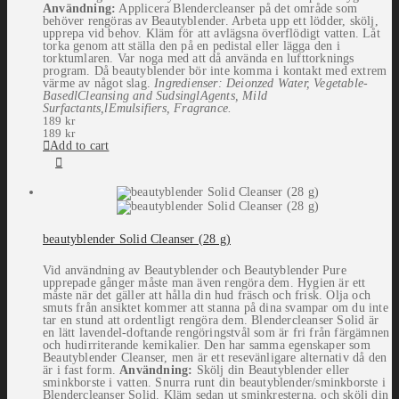
Användning:
Applicera Blendercleanser på det område som
behöver rengöras av Beautyblender. Arbeta upp ett lödder, skölj,
upprepa vid behov. Kläm för att avlägsna överflödigt vatten. Låt
torka genom att ställa den på en pedistal eller lägga den i
torktumlaren. Var noga med att då använda en lufttorknings
program. Då beautyblender bör inte komma i kontakt med extrem
värme av något slag.
Ingredienser:
Deionzed Water, Vegetable-
BasedlCleansing and SudsinglAgents, Mild
Surfactants,lEmulsifiers, Fragrance.
189
kr
189
kr
Add to cart
beautyblender Solid Cleanser (28 g)
Vid användning av Beautyblender och Beautyblender Pure
upprepade gånger måste man även rengöra dem. Hygien är ett
måste när det gäller att hålla din hud fräsch och frisk. Olja och
smuts från ansiktet kommer att stanna på dina svampar om du inte
tar en stund att ordentligt rengöra dem. Blendercleanser Solid är
en lätt lavendel-doftande rengöringstvål som är fri från färgämnen
och hudirriterande kemikalier. Den har samma egenskaper som
Beautyblender Cleanser, men är ett resevänligare alternativ då den
är i fast form.
Användning:
Skölj din Beautyblender eller
sminkborste i vatten. Snurra runt din beautyblender/sminkborste i
Blendercleanser Solid. Kläm sedan ut sminkresterna, och skölj din