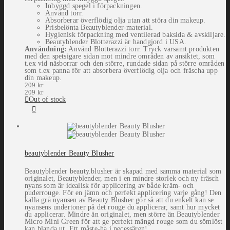
Inbyggd spegel i förpackningen.
Använd torr.
Absorberar överflödig olja utan att störa din makeup.
Prisbelönta Beautyblender-material.
Hygienisk förpackning med ventilerad baksida & avskiljare.
Beautyblender Blotterazzi är handgjord i USA.
Användning:
Använd Blotterazzi torr. Tryck varsamt produkten
med den spetsigare sidan mot mindre områden av ansiktet, som
t.ex vid näsborrar och den större, rundade sidan på större områden
som t.ex panna för att absorbera överflödig olja och fräscha upp
din makeup.
209
kr
209
kr
Out of stock
beautyblender Beauty Blusher
Beautyblender beauty.blusher är skapad med samma material som
originalet, Beautyblender, men i en mindre storlek och ny fräsch
nyans som är idealisk för applicering av både kräm- och
puderrouge. För en jämn och perfekt applicering varje gång! Den
kalla grå nyansen av Beauty Blusher gör så att du enkelt kan se
nyansens undertoner på det rouge du applicerar, samt hur mycket
du applicerar. Mindre än originalet, men större än Beautyblender
Micro Mini Green för att ge perfekt mängd rouge som du sömlöst
kan blanda ut. Ett måste-ha i necessären!