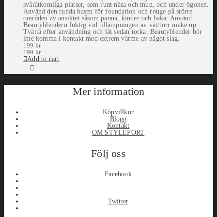
svåråtkomliga platser, som runt näsa och mun, och under ögonen.
Använd den runda basen för foundation och rouge på större
områden av ansiktet såsom panna, kinder och haka. Använd
Beautyblendern fuktig vid tillämpningen av våt/torr make up.
Tvätta efter användning och låt sedan torka. Beautyblender bör
inte komma i kontakt med extrem värme av något slag.
199
kr
199
kr
Add to cart
Mer information
Köpvillkor
Blogg
Kontakt
OM STYLEPORT
Följ oss
Facebook
Twitter