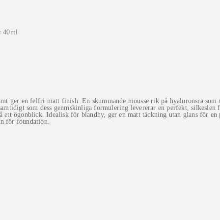
t ger en felfri matt finish. En skummande mousse rik på hyaluronsra som ut
 samtidigt som dess genmskinliga formulering levererar en perfekt, silkeslen
n på ett ögonblick. Idealisk för blandhy, ger en matt täckning utan glans för 
n för foundation.