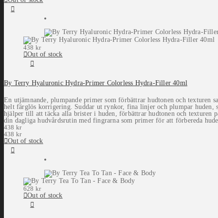
var:
priset
är:
priset
308 kr.
var:
154 kr.
är:
308 kr.
154 kr.
438
kr
Out of stock
By Terry Hyaluronic Hydra-Primer Colorless Hydra-Filler 40ml
En utjämnande, plumpande primer som förbättrar hudtonen och texturen sam
helt färglös korrigering. Suddar ut rynkor, fina linjer och plumpar huden,
hjälper till att täcka alla brister i huden, förbättrar hudtonen och texture
din dagliga hudvårdsrutin med fingrarna som primer för att förbereda hude
438
kr
438
kr
Out of stock
628
kr
Out of stock