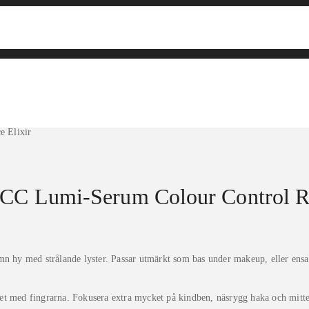
e Elixir
g CC Lumi-Serum Colour Control R
mn hy med strålande lyster. Passar utmärkt som bas under makeup, eller ensa
t med fingrarna. Fokusera extra mycket på kindben, näsrygg haka och mitten