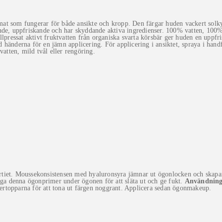
 som fungerar för både ansikte och kropp. Den färgar huden vackert solkysst
, uppfriskande och har skyddande aktiva ingredienser. 100% vatten, 100% 
allpressat aktivt fruktvatten från organiska svarta körsbär ger huden en u
erna för en jämn applicering. För applicering i ansiktet, spraya i handfla
tten, mild tvål eller rengöring.
tiet. Moussekonsistensen med hyaluronsyra jämnar ut ögonlocken och skapar p
a denna ögonprimer under ögonen för att släta ut och ge fukt.
Användning
rtopparna för att tona ut färgen noggrant. Applicera sedan ögonmakeup.