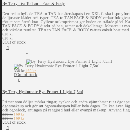
By Terry Tea To Tan – Face & Body
Den redan hyllade TEA to TAN har återskapats i en XXL flaska i sprayformat
de ljusaste kläder och tyger. TEA to TAN FACE & BODY verkar fuktgivande
rött te som återfuktar. Gyllene mikroprismor ger huden en stålade glöd. K
TAN FACE & BODY direkt på ben, armar och dekolletage. Massera ut med händ
och viktlöst resultat. TEA to TAN FACE & BODY tvättas enkelt bort med va
628
kr
628
kr
Out of stock
Det
Det
338
kr
169
kr
ursprungliga
nuvarande
Out of stock
priset
priset
var:
är:
338 kr.
169 kr.
By Terry Hyaluronic Eye Primer 1 Light 7,5ml
Primer som döljer mörka ringar, rynkor och andra ojämnheter runt ögonpar
ögonmakeup och gör att ögonmakeupen håller hela dagen. Du kan även lägg
och ögonlock, antingen på rengjord hud eller ovanpå makeup. Använd finge
Det
Det
338
kr
169
kr
ursprungliga
Det
nuvarande
Det
338
kr
169
kr
priset
ursprungliga
priset
nuvarande
Out of stock
var:
priset
är:
priset