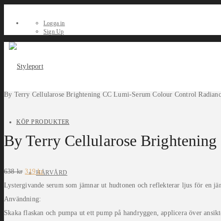
Logga in
Sign Up
By Terry Cellularose Brightening CC Lumi-Serum Colour Control Radianc
KÖP PRODUKTER
By Terry Cellularose Brightenin
Det
Det
638
kr
319
kr
HÅRVÅRD
ursprungliga
nuvarande
priset
priset
Lystergivande serum som jämnar ut hudtonen och reflekterar ljus för en jä
var:
är:
638 kr.
319 kr.
Användning:
Skaka flaskan och pumpa ut ett pump på handryggen, applicera över ansikte