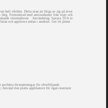
 helt viktlöst. Detta utan att färga av sig på även
färg. Formulerad med antioxidanter från svart och
ppfriskande vitaminboost. Användning: Spraya TEA to
tan och applicera sedan i ansiktet. Ger ett jämnt
erfekta förutsättningar för efterföljande
:
Använd den platta applikatorn för ögats konturer