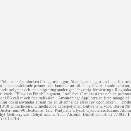
 förbereder ögonlocken för ögonskuggor, ökar ögonskuggornas intensitet och 
igt häpnadsväckande primer som kommer att bli en ny favorit i sminkväskan,
nde polymer och anti-migreringspuder ger långvarig förbättring till ögonloc
erfuktade. "Flawless Finish" pigment, "soft focus" mikrosfärer och en patent
t UV-strålar och fria radikaler. Användning: Applicera en liten mängd på ö
n. Kan också användas ensam för en utjämnande effekt av ögonlocken. Innehå
-18/18 Dimethicone, Dimethicone Crosspolymer, Butylene Glycol, Boron Nitr
Quaternium-90 Bentonite, Talc, Pentylene Glycol, Cyclotetrasiloxane, Alu
yl Methacrylate, Dehydroacetic Acid, Alcohol, Dimethiconol, Ci 77492 / I
. (T0132/B).