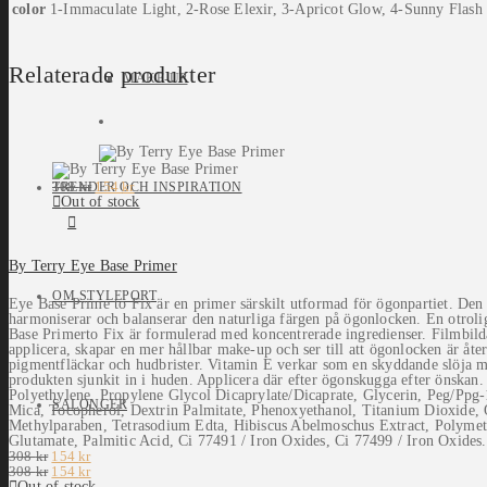
color
1-Immaculate Light, 2-Rose Elexir, 3-Apricot Glow, 4-Sunny Flash
Relaterade produkter
MAKE-UP
Det
Det
308
kr
154
kr
TRENDER OCH INSPIRATION
ursprungliga
nuvarande
Out of stock
priset
priset
var:
är:
308 kr.
154 kr.
By Terry Eye Base Primer
OM STYLEPORT
Eye Base Prime to Fix är en primer särskilt utformad för ögonpartiet. Den
harmoniserar och balanserar den naturliga färgen på ögonlocken. En otrol
Base Primerto Fix är formulerad med koncentrerade ingredienser. Filmbilda
applicera, skapar en mer hållbar make-up och ser till att ögonlocken är åt
pigmentfläckar och hudbrister. Vitamin E verkar som en skyddande slöja mo
produkten sjunkit in i huden. Applicera där efter ögonskugga efter önska
Polyethylene, Propylene Glycol Dicaprylate/Dicaprate, Glycerin, Peg/Ppg
SALONGER
Mica, Tocopherol, Dextrin Palmitate, Phenoxyethanol, Titanium Dioxide, 
Methylparaben, Tetrasodium Edta, Hibiscus Abelmoschus Extract, Polymeth
Glutamate, Palmitic Acid, Ci 77491 / Iron Oxides, Ci 77499 / Iron Oxides
Det
Det
308
kr
154
kr
ursprungliga
Det
nuvarande
Det
308
kr
154
kr
priset
ursprungliga
priset
nuvarande
Out of stock