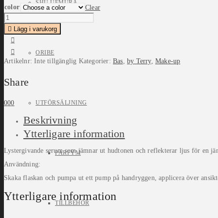
SHU UEMURA
color
Clear
By
Terry
Cellularose
Lägg i varukorg
Brightening
CC
Lumi-
ORIBE
Serum
Artikelnr:
Inte tillgänglig
Kategorier:
Bas
,
by Terry
,
Make-up
Colour
Control
Radiance
Share
Elixir
quantity
0
0
0
UTFÖRSÄLJNING
Beskrivning
Ytterligare information
Lystergivande serum som jämnar ut hudtonen och reflekterar ljus för en jä
PARFYM
Användning:
Skaka flaskan och pumpa ut ett pump på handryggen, applicera över ansikte
Ytterligare information
TILLBEHÖR