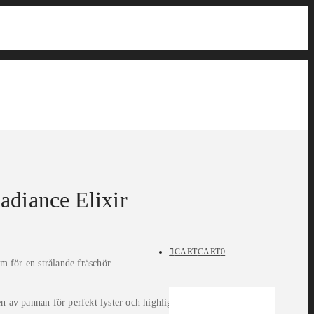
adiance Elixir
CART
CART
0
m för en strålande fräschör.
 av pannan för perfekt lyster och highlight.