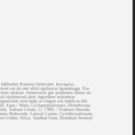
hållbarhet.Primern förbereder, korrigerar,
 även om du inte alltid applicerar ögonskugga. Eye
kens struktur. Aminosyror gör produkten lättare att
erad växtbaserad aktiv ingrediens minimerar
gonlocket med hjälp av fingret och badda in tills
ll: Aqua / Water, Cyclopentasiloxane, Dimethicone,
ide, Sodium Citrate, Ci 77891 / Titanium Dioxide,
minum Hydroxide, Lauroyl Lysine, Cyclohexasiloxane,
ron Oxides, Silica, Xanthan Gum, Disodium Stearoyl