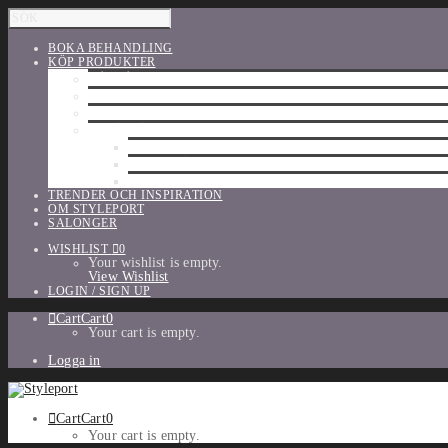
BOKA BEHANDLING
KÖP PRODUKTER
HÅRVÅRD
SHU UEMURA
ORIBE
UTFÖRSÄLJNING
PARFYM
TILLBEHÖR
MAKE-UP
TRENDER OCH INSPIRATION
OM STYLEPORT
SALONGER
WISHLIST
0
Your wishlist is empty.
View Wishlist
LOGIN / SIGN UP
Cart
Cart
0
Your cart is empty.
Logga in
Cart
Cart
0
Your cart is empty.