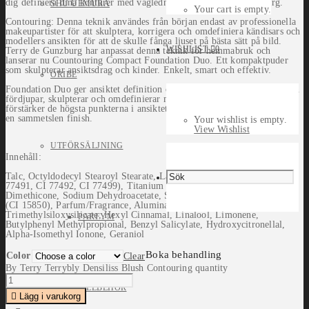
dig definiera dina konturer med vägledning från Terry de Gunzburg.
SHU UEMURA
Your cart is empty.
Contouring: Denna teknik användes från början endast av professionella
makeupartister för att skulptera, korrigera och omdefiniera kändisars och
modellers ansikten för att de skulle fånga ljuset på bästa sätt på bild.
WISHLIST
0
Terry de Gunzburg har anpassat denna teknik för hemmabruk och
lanserar nu Countouring Compact Foundation Duo. Ett kompaktpuder
som skulpterar ansiktsdrag och kinder. Enkelt, smart och effektiv.
ORIBE
Foundation Duo ger ansiktet definition och struktur. Den mörka skuggan
fördjupar, skulpterar och omdefinierar medan den ljusare nyansen
förstärker de högsta punkterna i ansiktet som träffas av ljuset. Båda med
en sammetslen finish.
Your wishlist is empty.
View Wishlist
UTFÖRSÄLJNING
Innehåll:
Talc, Octyldodecyl Stearoyl Stearate, Lauroyl Lysine, Iron Oxides (CI
77491, CI 77492, CI 77499), Titanium Dioxide (CI 77891),
Dimethicone, Sodium Dehydroacetate, Sorbic Acid, Silica, Red 7 Lake
(CI 15850), Parfum/Fragrance, Alumina, Magnesium Oxide,
Trimethylsiloxysilicate, Hexyl Cinnamal, Linalool, Limonene,
PARFYM
Butylphenyl Methylpropional, Benzyl Salicylate, Hydroxycitronellal,
Alpha-Isomethyl Ionone, Geraniol
Boka behandling
Color
Clear
By Terry Terrybly Densiliss Blush Contouring quantity
TILLBEHÖR
Lägg i varukorg