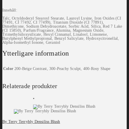
Innehåll:
Talc, Octyldodecyl Stearoyl Stearate, Lauroyl Lysine, Iron Oxides (CI
77491, CI 77492, CI 77499), Titanium Dioxide (CI 77891),
Dimethicone, Sodium Dehydroacetate, Sorbic Acid, Silica, Red 7 Lake
(CI 15850), Parfum/Fragrance, Alumina, Magnesium Oxide,
Trimethylsiloxysilicate, Hexyl Cinnamal, Linalool, Limonene,
Butylphenyl Methylpropional, Benzyl Salicylate, Hydroxycitronellal,
Alpha-Isomethyl Ionone, Geraniol
Ytterligare information
Color
200-Beige Contrast, 300-Peachy Sculpt, 400-Rosy Shape
Relaterade produkter
By Terry Terrybly Densiliss Blush