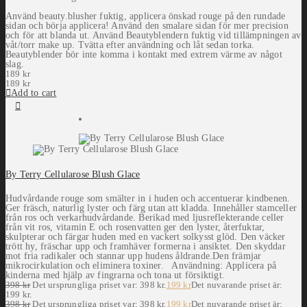
Använd beauty.blusher fuktig, applicera önskad rouge på den rundade
sidan och börja applicera! Använd den smalare sidan för mer precision
och för att blanda ut. Använd Beautyblendern fuktig vid tillämpningen av
våt/torr make up. Tvätta efter användning och låt sedan torka.
Beautyblender bör inte komma i kontakt med extrem värme av något
slag.
189
kr
189
kr
Add to cart
By Terry Cellularose Blush Glace
Hudvårdande rouge som smälter in i huden och accentuerar kindbenen.
Ger fräsch, naturlig lyster och färg utan att kladda. Innehåller stamceller
från ros och verkarhudvårdande. Berikad med ljusreflekterande celler
från vit ros, vitamin E och rosenvatten ger den lyster, återfuktar,
skulpterar och färgar huden med en vackert solkysst glöd. Den väcker
trött hy, fräschar upp och framhäver formerna i ansiktet. Den skyddar
mot fria radikaler och stannar upp hudens åldrande.Den främjar
mikrocirkulation och eliminera toxiner. Användning: Applicera på
kinderna med hjälp av fingrarna och tona ut försiktigt.
398
kr
Det ursprungliga priset var: 398 kr.
199
kr
Det nuvarande priset är:
199 kr.
398
kr
Det ursprungliga priset var: 398 kr.
199
kr
Det nuvarande priset är: