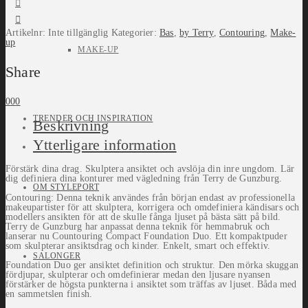
Artikelnr:
Inte tillgänglig
Kategorier:
Bas
,
by Terry
,
Contouring
,
Make-
up
MAKE-UP
Share
0
0
0
TRENDER OCH INSPIRATION
Beskrivning
Ytterligare information
Förstärk dina drag. Skulptera ansiktet och avslöja din inre ungdom. Lär
dig definiera dina konturer med vägledning från Terry de Gunzburg.
OM STYLEPORT
Contouring: Denna teknik användes från början endast av professionella
makeupartister för att skulptera, korrigera och omdefiniera kändisars och
modellers ansikten för att de skulle fånga ljuset på bästa sätt på bild.
Terry de Gunzburg har anpassat denna teknik för hemmabruk och
lanserar nu Countouring Compact Foundation Duo. Ett kompaktpuder
som skulpterar ansiktsdrag och kinder. Enkelt, smart och effektiv.
SALONGER
Foundation Duo ger ansiktet definition och struktur. Den mörka skuggan
fördjupar, skulpterar och omdefinierar medan den ljusare nyansen
förstärker de högsta punkterna i ansiktet som träffas av ljuset. Båda med
en sammetslen finish.