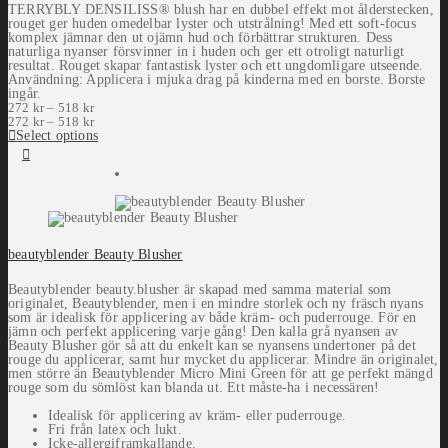
TERRYBLY DENSILISS® blush har en dubbel effekt mot ålderstecken,
rouget ger huden omedelbar lyster och utstrålning! Med ett soft-focus
komplex jämnar den ut ojämn hud och förbättrar strukturen. Dess
naturliga nyanser försvinner in i huden och ger ett otroligt naturligt
resultat. Rouget skapar fantastisk lyster och ett ungdomligare utseende.
Användning: Applicera i mjuka drag på kinderna med en borste. Borste
ingår.
272
kr
–
518
kr
272
kr
–
518
kr
Select options
beautyblender Beauty Blusher
Beautyblender beauty.blusher är skapad med samma material som
originalet, Beautyblender, men i en mindre storlek och ny fräsch nyans
som är idealisk för applicering av både kräm- och puderrouge. För en
jämn och perfekt applicering varje gång! Den kalla grå nyansen av
Beauty Blusher gör så att du enkelt kan se nyansens undertoner på det
rouge du applicerar, samt hur mycket du applicerar. Mindre än originalet,
men större än Beautyblender Micro Mini Green för att ge perfekt mängd
rouge som du sömlöst kan blanda ut. Ett måste-ha i necessären!
Idealisk för applicering av kräm- eller puderrouge.
Fri från latex och lukt.
Icke-allergiframkallande.