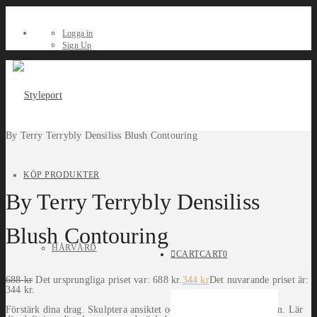
Logga in
Sign Up
By Terry Terrybly Densiliss Blush Contouring
KÖP PRODUKTER
By Terry Terrybly Densiliss
Blush Contouring
HÅRVÅRD
CART
CART
0
688
kr
Det ursprungliga priset var: 688 kr.
344
kr
Det nuvarande priset är:
344 kr.
Förstärk dina drag. Skulptera ansiktet och avslöja din inre ungdom. Lär