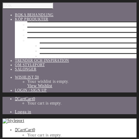
BOKA BEHANDLING
KÖP PRODUKTER
HÅRVÅRD
SHU UEMURA
ORIBE
UTFÖRSÄLJNING
PARFYM
TILLBEHÖR
MAKE-UP
TRENDER OCH INSPIRATION
OM STYLEPORT
SALONGER
WISHLIST
0
Your wishlist is empty.
View Wishlist
LOGIN / SIGN UP
Cart
Cart
0
Your cart is empty.
Logga in
Cart
Cart
0
Your cart is empty.