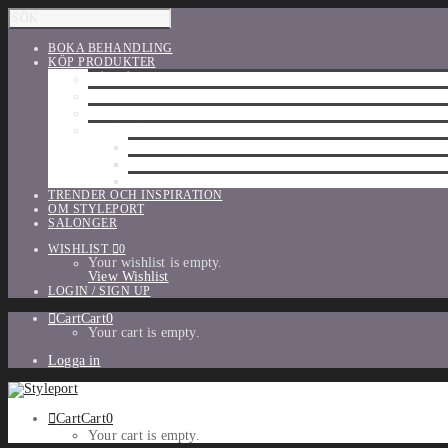
BOKA BEHANDLING
KÖP PRODUKTER
HÅRVÅRD
SHU UEMURA
ORIBE
UTFÖRSÄLJNING
PARFYM
TILLBEHÖR
MAKE-UP
TRENDER OCH INSPIRATION
OM STYLEPORT
SALONGER
WISHLIST
0
Your wishlist is empty.
View Wishlist
LOGIN / SIGN UP
Cart
Cart
0
Your cart is empty.
Logga in
Cart
Cart
0
Your cart is empty.