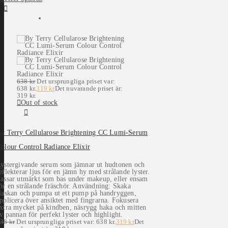
638
kr
Det ursprungliga priset var:
638 kr.
319
kr
Det nuvarande priset är:
319 kr.
Out of stock
y Terry Cellularose Brightening CC Lumi-Serum
olour Control Radiance Elixir
ystergivande serum som jämnar ut hudtonen och
eflekterar ljus för en jämn hy med strålande lyster.
assar utmärkt som bas under makeup, eller ensam
ör en strålande fräschör. Användning: Skaka
laskan och pumpa ut ett pump på handryggen,
pplicera över ansiktet med fingrarna. Fokusera
xtra mycket på kindben, näsrygg haka och mitten
v pannan för perfekt lyster och highlight.
638
kr
Det ursprungliga priset var: 638 kr.
319
kr
Det