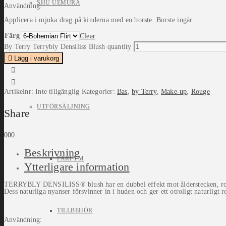
SHU UEMURA
Användning:
Applicera i mjuka drag på kinderna med en borste. Borste ingår.
Färg
Clear
By Terry Terrybly Densiliss Blush quantity
ORIBE
Lägg i varukorg
Artikelnr:
Inte tillgänglig
Kategorier:
Bas
,
by Terry
,
Make-up
,
Rouge
UTFÖRSÄLJNING
Share
0
0
0
Beskrivning
PARFYM
Ytterligare information
TERRYBLY DENSILISS® blush har en dubbel effekt mot ålderstecken, rouget
Dess naturliga nyanser försvinner in i huden och ger ett otroligt naturligt 
TILLBEHÖR
Användning: