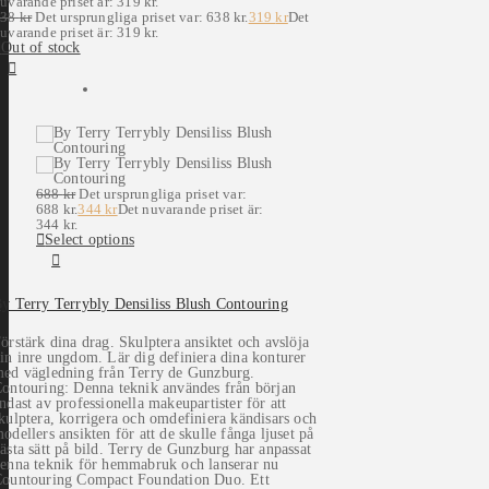
uvarande priset är: 319 kr.
638
kr
Det ursprungliga priset var: 638 kr.
319
kr
Det
uvarande priset är: 319 kr.
Out of stock
688
kr
Det ursprungliga priset var:
688 kr.
344
kr
Det nuvarande priset är:
344 kr.
Select options
y Terry Terrybly Densiliss Blush Contouring
örstärk dina drag. Skulptera ansiktet och avslöja
in inre ungdom. Lär dig definiera dina konturer
ed vägledning från Terry de Gunzburg.
ontouring: Denna teknik användes från början
ndast av professionella makeupartister för att
kulptera, korrigera och omdefiniera kändisars och
odellers ansikten för att de skulle fånga ljuset på
ästa sätt på bild. Terry de Gunzburg har anpassat
enna teknik för hemmabruk och lanserar nu
ountouring Compact Foundation Duo. Ett