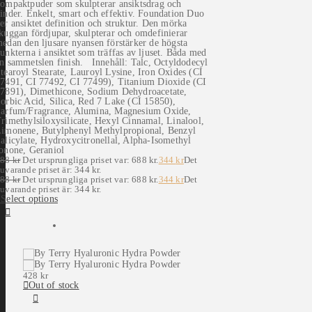
ompaktpuder som skulpterar ansiktsdrag och
inder. Enkelt, smart och effektiv. Foundation Duo
er ansiktet definition och struktur. Den mörka
kuggan fördjupar, skulpterar och omdefinierar
edan den ljusare nyansen förstärker de högsta
unkterna i ansiktet som träffas av ljuset. Båda med
n sammetslen finish. Innehåll: Talc, Octyldodecyl
tearoyl Stearate, Lauroyl Lysine, Iron Oxides (CI
7491, CI 77492, CI 77499), Titanium Dioxide (CI
7891), Dimethicone, Sodium Dehydroacetate,
orbic Acid, Silica, Red 7 Lake (CI 15850),
arfum/Fragrance, Alumina, Magnesium Oxide,
rimethylsiloxysilicate, Hexyl Cinnamal, Linalool,
imonene, Butylphenyl Methylpropional, Benzyl
alicylate, Hydroxycitronellal, Alpha-Isomethyl
onone, Geraniol
688
kr
Det ursprungliga priset var: 688 kr.
344
kr
Det
uvarande priset är: 344 kr.
688
kr
Det ursprungliga priset var: 688 kr.
344
kr
Det
uvarande priset är: 344 kr.
Select options
428
kr
Out of stock