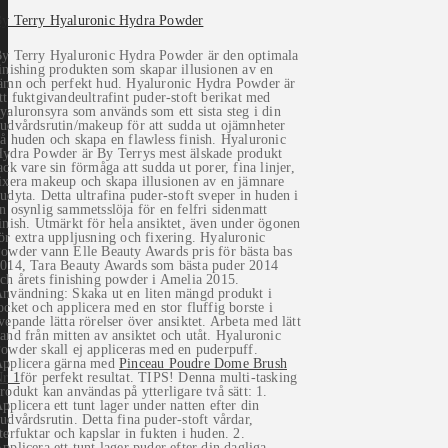
y Terry Hyaluronic Hydra Powder
y Terry Hyaluronic Hydra Powder är den optimala
inishing produkten som skapar illusionen av en
ämn och perfekt hud. Hyaluronic Hydra Powder är
tt fuktgivandeultrafint puder-stoft berikat med
yaluronsyra som används som ett sista steg i din
udvårdsrutin/makeup för att sudda ut ojämnheter
å huden och skapa en flawless finish. Hyaluronic
ydra Powder är By Terrys mest älskade produkt
ack vare sin förmåga att sudda ut porer, fina linjer,
ixera makeup och skapa illusionen av en jämnare
udyta. Detta ultrafina puder-stoft sveper in huden i
n osynlig sammetsslöja för en felfri sidenmatt
inish. Utmärkt för hela ansiktet, även under ögonen
ör extra uppljusning och fixering. Hyaluronic
owder vann Elle Beauty Awards pris för bästa bas
014, Tara Beauty Awards som bästa puder 2014
ch årets finishing powder i Amelia 2015.
nvändning: Skaka ut en liten mängd produkt i
ocket och applicera med en stor fluffig borste i
vepande lätta rörelser över ansiktet. Arbeta med lätt
and från mitten av ansiktet och utåt. Hyaluronic
owder skall ej appliceras med en puderpuff.
pplicera gärna med
Pinceau Poudre Dome Brush
r 1
för perfekt resultat. TIPS! Denna multi-tasking
rodukt kan användas på ytterligare två sätt: 1.
pplicera ett tunt lager under natten efter din
udvårdsrutin. Detta fina puder-stoft vårdar,
terfuktar och kapslar in fukten i huden. 2.
pplicera ett tunt lager puder efter din dagliga