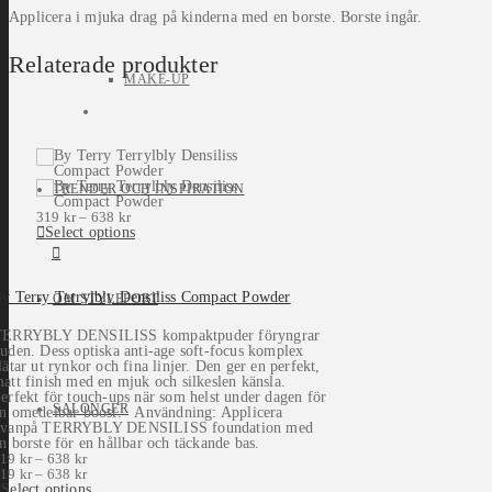
Applicera i mjuka drag på kinderna med en borste. Borste ingår.
Relaterade produkter
MAKE-UP
TRENDER OCH INSPIRATION
319
kr
–
638
kr
Select options
y Terry Terrylbly Densiliss Compact Powder
OM STYLEPORT
TERRYBLY DENSILISS kompaktpuder föryngrar
uden. Dess optiska anti-age soft-focus komplex
lätar ut rynkor och fina linjer. Den ger en perfekt,
att finish med en mjuk och silkeslen känsla.
erfekt för touch-ups när som helst under dagen för
SALONGER
n omedelbar boost. Användning: Applicera
ovanpå TERRYBLY DENSILISS foundation med
n borste för en hållbar och täckande bas.
319
kr
–
638
kr
319
kr
–
638
kr
Select options