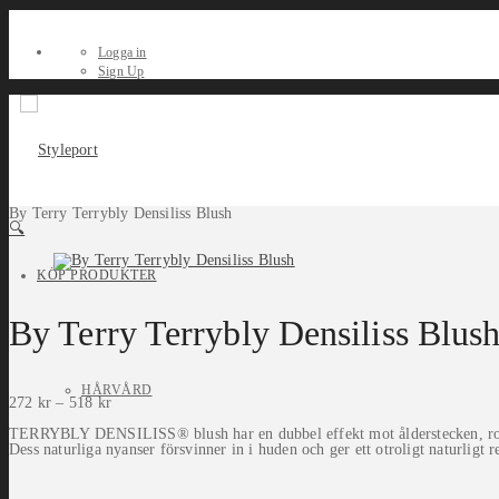
Logga in
Sign Up
By Terry Terrybly Densiliss Blush
🔍
KÖP PRODUKTER
By Terry Terrybly Densiliss Blus
HÅRVÅRD
272
kr
–
518
kr
TERRYBLY DENSILISS® blush har en dubbel effekt mot ålderstecken, rouget
Dess naturliga nyanser försvinner in i huden och ger ett otroligt naturligt 