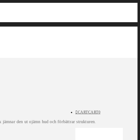
CART
CART
0
jämnar den ut ojämn hud och förbättrar strukturen.