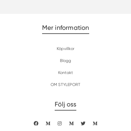
priset
priset
var:
är:
638 kr.
319 kr.
Mer information
Köpvillkor
Blogg
Kontakt
OM STYLEPORT
Följ oss