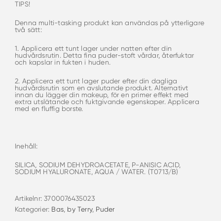
TIPS!
Denna multi-tasking produkt kan användas på ytterligare
två sätt:
1. Applicera ett tunt lager under natten efter din
hudvårdsrutin. Detta fina puder-stoft vårdar, återfuktar
och kapslar in fukten i huden.
2. Applicera ett tunt lager puder efter din dagliga
hudvårdsrutin som en avslutande produkt. Alternativt
innan du lägger din makeup, för en primer effekt med
extra utslätande och fuktgivande egenskaper. Applicera
med en fluffig borste.
Inehåll:
SILICA, SODIUM DEHYDROACETATE, P-ANISIC ACID,
SODIUM HYALURONATE, AQUA / WATER. (T0713/B)
Artikelnr:
3700076435023
Kategorier:
Bas
,
by Terry
,
Puder