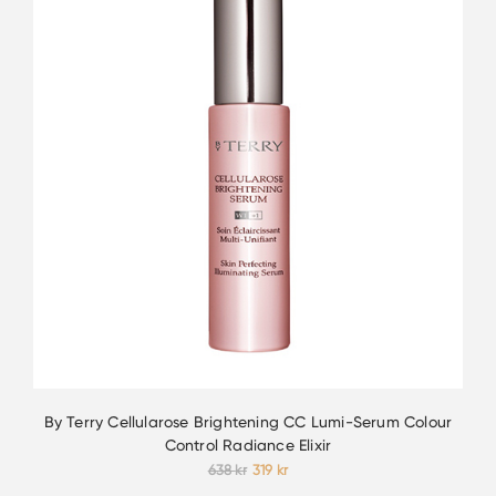
By Terry Cellularose Brightening CC Lumi-Serum Colour
Control Radiance Elixir
Det
Det
638
kr
319
kr
ursprungliga
nuvarande