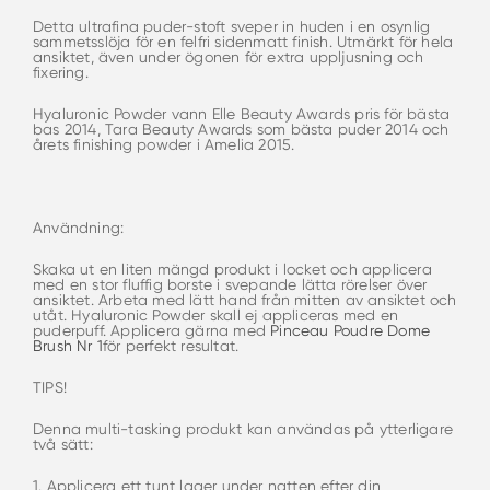
Detta ultrafina puder-stoft sveper in huden i en osynlig
sammetsslöja för en felfri sidenmatt finish. Utmärkt för hela
ansiktet, även under ögonen för extra uppljusning och
fixering.
Hyaluronic Powder vann Elle Beauty Awards pris för bästa
bas 2014, Tara Beauty Awards som bästa puder 2014 och
årets finishing powder i Amelia 2015.
Användning:
Skaka ut en liten mängd produkt i locket och applicera
med en stor fluffig borste i svepande lätta rörelser över
ansiktet. Arbeta med lätt hand från mitten av ansiktet och
utåt. Hyaluronic Powder skall ej appliceras med en
puderpuff. Applicera gärna med
Pinceau Poudre Dome
Brush Nr 1
för perfekt resultat.
TIPS!
Denna multi-tasking produkt kan användas på ytterligare
två sätt:
1. Applicera ett tunt lager under natten efter din