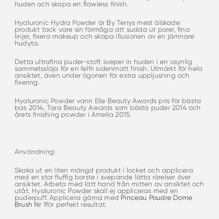
huden och skapa en flawless finish.
Hyaluronic Hydra Powder är By Terrys mest älskade
produkt tack vare sin förmåga att sudda ut porer, fina
linjer, fixera makeup och skapa illusionen av en jämnare
hudyta.
Detta ultrafina puder-stoft sveper in huden i en osynlig
sammetsslöja för en felfri sidenmatt finish. Utmärkt för hela
ansiktet, även under ögonen för extra uppljusning och
fixering.
Hyaluronic Powder vann Elle Beauty Awards pris för bästa
bas 2014, Tara Beauty Awards som bästa puder 2014 och
årets finishing powder i Amelia 2015.
Användning:
Skaka ut en liten mängd produkt i locket och applicera
med en stor fluffig borste i svepande lätta rörelser över
ansiktet. Arbeta med lätt hand från mitten av ansiktet och
utåt. Hyaluronic Powder skall ej appliceras med en
puderpuff. Applicera gärna med
Pinceau Poudre Dome
Brush Nr 1
för perfekt resultat.