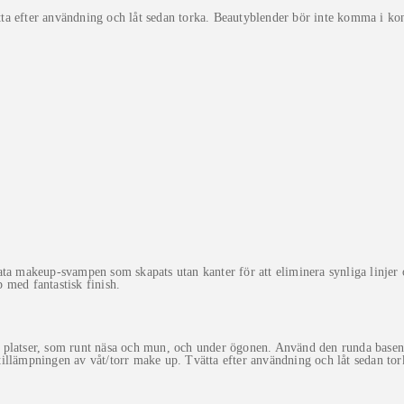
ta efter användning och låt sedan torka. Beautyblender bör inte komma i ko
mata makeup-svampen som skapats utan kanter för att eliminera synliga linje
p med fantastisk finish.
 platser, som runt näsa och mun, och under ögonen. Använd den runda basen
tillämpningen av våt/torr make up. Tvätta efter användning och låt sedan t