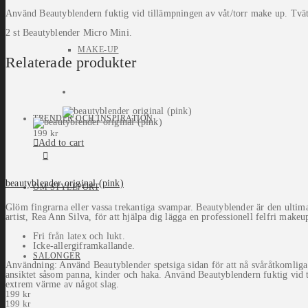
Använd Beautyblendern fuktig vid tillämpningen av våt/torr make up. Tvät
2 st Beautyblender Micro Mini.
MAKE-UP
Relaterade produkter
TRENDER OCH INSPIRATION
199
kr
Add to cart
beautyblender original (pink)
OM STYLEPORT
Glöm fingrarna eller vassa trekantiga svampar. Beautyblender är den ulti
artist, Rea Ann Silva, för att hjälpa dig lägga en professionell felfri makeu
Fri från latex och lukt.
Icke-allergiframkallande.
SALONGER
Användning: Använd Beautyblender spetsiga sidan för att nå svåråtkomliga
ansiktet såsom panna, kinder och haka. Använd Beautyblendern fuktig vid 
extrem värme av något slag.
199
kr
199
kr