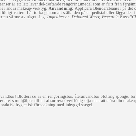
eanser är ett lätt lavendel-doftande rengöringsmedel som är fritt från färgä
ller andra makeup-verktyg.
Användning:
Applicera Blendercleanser på det 
flödigt vatten. Låt torka genom att ställa den på en pedistal eller lägga den
xtrem värme av något slag.
Ingredienser:
Deionzed Water, Vegetable-BasedlC
nvändbar! Blotterazzi är en rengöringsbar, återanvändbar blotting sponge, fö
rialet som hjälper till att absorbera överflödig olja utan att störa din mak
en praktisk hygienisk förpackning med inbyggd spegel.