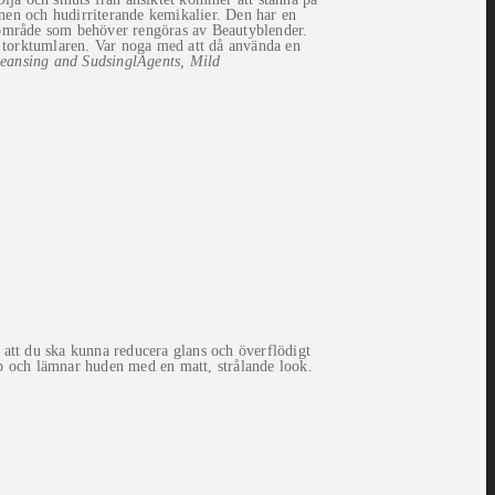
mnen och hudirriterande kemikalier. Den har en
område som behöver rengöras av Beautyblender.
 i torktumlaren. Var noga med att då använda en
leansing and SudsinglAgents, Mild
r att du ska kunna reducera glans och överflödigt
eup och lämnar huden med en matt, strålande look.