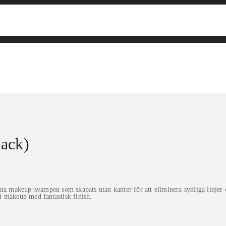
lack)
ata makeup-svampen som skapats utan kanter för att eliminera synliga linjer
ri makeup med fantastisk finish.