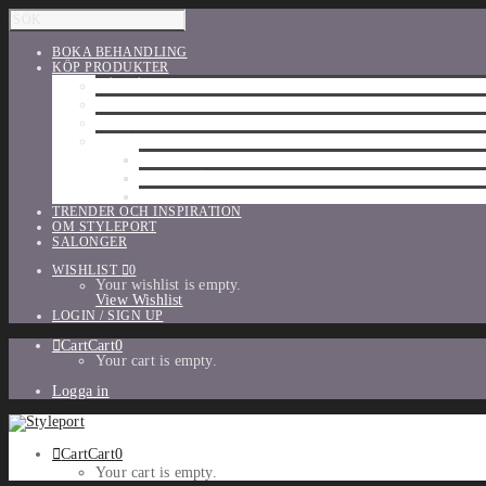
BOKA BEHANDLING
KÖP PRODUKTER
HÅRVÅRD
SHU UEMURA
ORIBE
UTFÖRSÄLJNING
PARFYM
TILLBEHÖR
MAKE-UP
TRENDER OCH INSPIRATION
OM STYLEPORT
SALONGER
WISHLIST
0
Your wishlist is empty.
View Wishlist
LOGIN / SIGN UP
Cart
Cart
0
Your cart is empty.
Logga in
Cart
Cart
0
Your cart is empty.