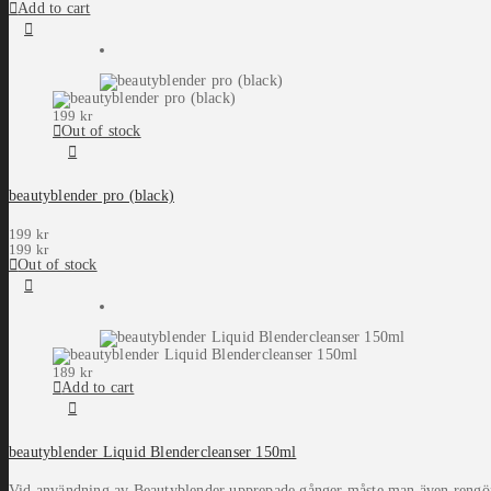
Add to cart
199
kr
Out of stock
beautyblender pro (black)
199
kr
199
kr
Out of stock
189
kr
Add to cart
beautyblender Liquid Blendercleanser 150ml
Vid användning av Beautyblender upprepade gånger måste man även rengöra d