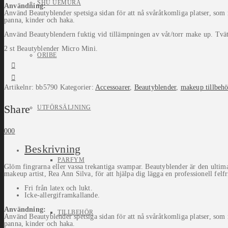
SHU UEMURA
Användning:
Använd Beautyblender spetsiga sidan för att nå svåråtkomliga platser, so
panna, kinder och haka.
Använd Beautyblendern fuktig vid tillämpningen av våt/torr make up. Tvät
2 st Beautyblender Micro Mini.
ORIBE
Artikelnr:
bb5790
Kategorier:
Accessoarer
,
Beautyblender
,
makeup tillbehö
Share
UTFÖRSÄLJNING
0
0
0
Beskrivning
PARFYM
Glöm fingrarna eller vassa trekantiga svampar. Beautyblender är den ultim
makeup artist, Rea Ann Silva, för att hjälpa dig lägga en professionell felf
Fri från latex och lukt.
Icke-allergiframkallande.
Användning:
TILLBEHÖR
Använd Beautyblender spetsiga sidan för att nå svåråtkomliga platser, so
panna, kinder och haka.