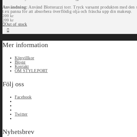
Användning:
Använd Blotterazzi torr. Tryck varsamt produkten med den s
t.ex panna för att absorbera överflödig olja och fräscha upp din makeup.
209
kr
209
kr
Out of stock
Mer information
Köpvillkor
Blogg
Kontakt
OM STYLEPORT
Följ oss
Facebook
Twitter
Nyhetsbrev