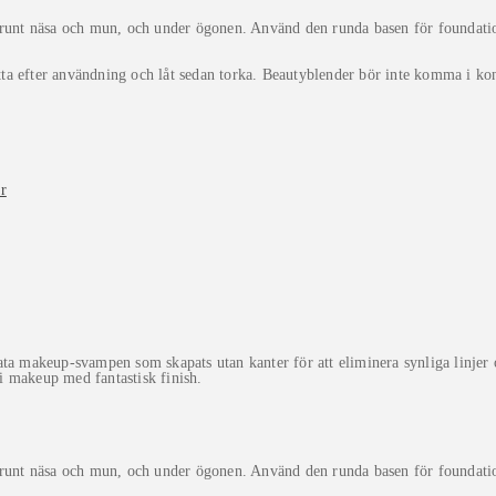
m runt näsa och mun, och under ögonen. Använd den runda basen för foundati
ta efter användning och låt sedan torka. Beautyblender bör inte komma i ko
r
ata makeup-svampen som skapats utan kanter för att eliminera synliga linjer
ri makeup med fantastisk finish.
m runt näsa och mun, och under ögonen. Använd den runda basen för foundati