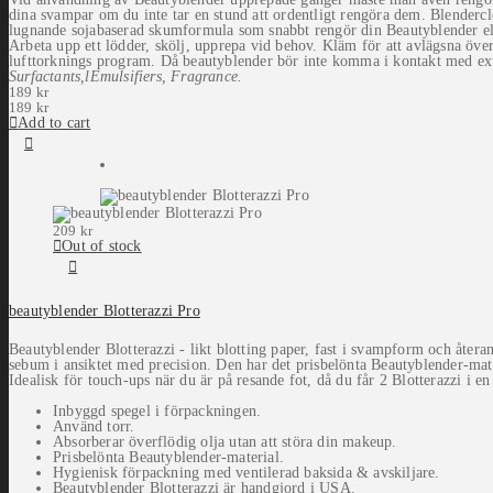
dina svampar om du inte tar en stund att ordentligt rengöra dem. Blendercl
lugnande sojabaserad skumformula som snabbt rengör din Beautyblender e
Arbeta upp ett lödder, skölj, upprepa vid behov. Kläm för att avlägsna över
lufttorknings program. Då beautyblender bör inte komma i kontakt med e
Surfactants,lEmulsifiers, Fragrance.
189
kr
189
kr
Add to cart
209
kr
Out of stock
beautyblender Blotterazzi Pro
Beautyblender Blotterazzi - likt blotting paper, fast i svampform och återa
sebum i ansiktet med precision. Den har det prisbelönta Beautyblender-mate
Idealisk för touch-ups när du är på resande fot, då du får 2 Blotterazzi i 
Inbyggd spegel i förpackningen.
Använd torr.
Absorberar överflödig olja utan att störa din makeup.
Prisbelönta Beautyblender-material.
Hygienisk förpackning med ventilerad baksida & avskiljare.
Beautyblender Blotterazzi är handgjord i USA.