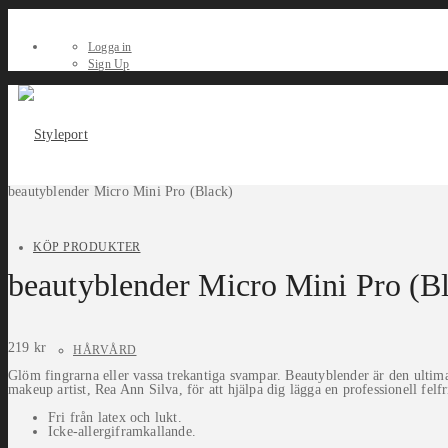
Logga in
Sign Up
beautyblender Micro Mini Pro (Black)
KÖP PRODUKTER
beautyblender Micro Mini Pro (B
219
kr
HÅRVÅRD
Glöm fingrarna eller vassa trekantiga svampar. Beautyblender är den ultim
makeup artist, Rea Ann Silva, för att hjälpa dig lägga en professionell felf
Fri från latex och lukt.
Icke-allergiframkallande.