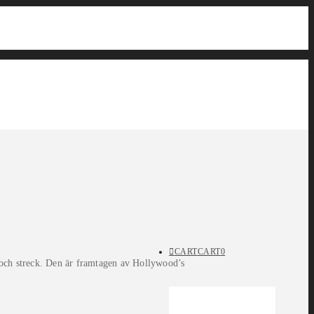
CART
CART
0
 och streck. Den är framtagen av Hollywood’s