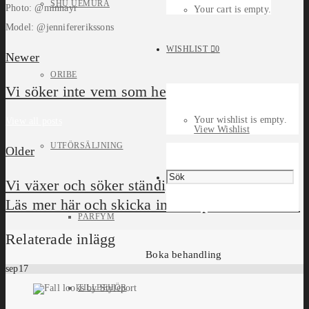
SHU UEMURA
Photo: @minnayr
Your cart is empty.
Model: @jennifererikssons
WISHLIST
0
Newer
ORIBE
Vi söker inte vem som helst!
Your wishlist is empty.
View all posts
View Wishlist
UTFÖRSÄLJNING
Older
Vi växer och söker ständigt fler frisörtalanger.
Läs mer här och skicka in din spontanansökan.
PARFYM
Relaterade inlägg
Boka behandling
sep
17
TILLBEHÖR