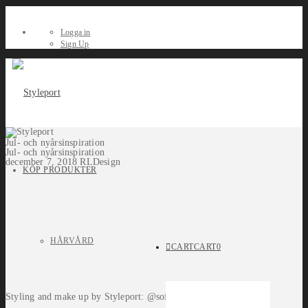
Logga in
Sign Up
Jul- och nyårsinspiration
Jul- och nyårsinspiration
december 7, 2018
RLDesign
KÖP PRODUKTER
HÅRVÅRD
CART
CART
0
Styling and make up by Styleport: @sofieeshelton