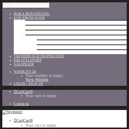
BOKA BEHANDLING
KÖP PRODUKTER
HÅRVÅRD
SHU UEMURA
ORIBE
UTFÖRSÄLJNING
PARFYM
TILLBEHÖR
MAKE-UP
TRENDER OCH INSPIRATION
OM STYLEPORT
SALONGER
WISHLIST
0
Your wishlist is empty.
View Wishlist
LOGIN / SIGN UP
Cart
Cart
0
Your cart is empty.
Logga in
Cart
Cart
0
Your cart is empty.