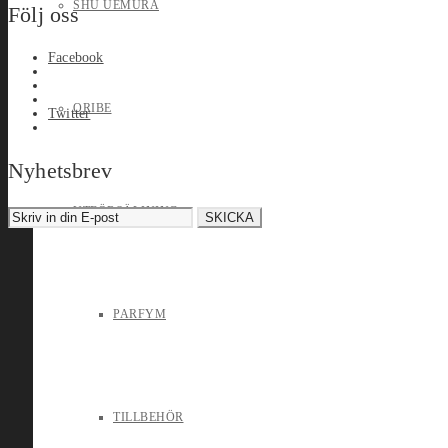
SHU UEMURA
Följ oss
Facebook
ORIBE
Twitter
Nyhetsbrev
UTFÖRSÄLJNING
PARFYM
TILLBEHÖR