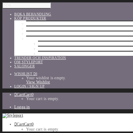
BOKA BEHANDLING
KÖP PRODUKTER
HÅRVÅRD
SHU UEMURA
ORIBE
UTFÖRSÄLJNING
PARFYM
TILLBEHÖR
MAKE-UP
TRENDER OCH INSPIRATION
OM STYLEPORT
SALONGER
WISHLIST
0
Your wishlist is empty.
View Wishlist
LOGIN / SIGN UP
Cart
Cart
0
Your cart is empty.
Logga in
Cart
Cart
0
Your cart is empty.