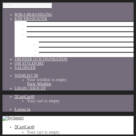
BOKA BEHANDLING
KÖP PRODUKTER
HÅRVÅRD
SHU UEMURA
ORIBE
UTFÖRSÄLJNING
PARFYM
TILLBEHÖR
MAKE-UP
TRENDER OCH INSPIRATION
OM STYLEPORT
SALONGER
WISHLIST
0
Your wishlist is empty.
View Wishlist
LOGIN / SIGN UP
Cart
Cart
0
Your cart is empty.
Logga in
Cart
Cart
0
Your cart is empty.