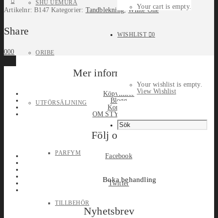
SHU UEMURA
Your cart is empty.
Artikelnr:
B147
Kategorier:
Tandblekning
,
White One
Share
WISHLIST
0
0
0
0
ORIBE
Mer information
Your wishlist is empty.
View Wishlist
Köpvillkor
Blogg
UTFÖRSÄLJNING
Kontakt
OM STYLEPORT
Följ oss
PARFYM
Facebook
Boka behandling
Twitter
TILLBEHÖR
Nyhetsbrev