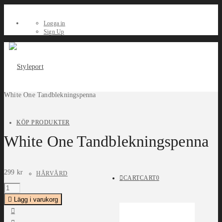
Logga in
Sign Up
White One Tandblekningspenna
KÖP PRODUKTER
White One Tandblekningspenna
299
kr
HÅRVÅRD
CART
CART
0
White
One
Tandblekningspenna
Lägg i varukorg
quantity