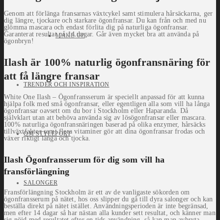
Genom att förlänga fransarnas växtcykel samt stimulera hårsäckarna, ger
dig längre, tjockare och starkare ögonfransar. Du kan från och med nu
glömma mascara och endast förlita dig på naturliga ögonfransar.
Garanterat resultat på 14 dagar. Går även mycket bra att använda på
MAKE-UP
ögonbryn!
Ilash är 100% naturlig ögonfransnäring för
att få längre fransar
TRENDER OCH INSPIRATION
White One Ilash – Ögonfransserum är speciellt anpassad för att kunna
hjälpa folk med små ögonfransar, eller egentligen alla som vill ha långa
ögonfransar oavsett om du bor i Stockholm eller Haparanda. Då
självklart utan att behöva använda sig av lösögonfransar eller mascara.
100% naturliga ögonfransnäringen baserad på olika enzymer, hårsäcks
tillväxtfaktor samt flera vitaminer gör att dina ögonfransar frodas och
OM STYLEPORT
växer riktigt långa och tjocka.
Ilash Ögonfransserum för dig som vill ha
fransförlängning
SALONGER
Fransförlängning Stockholm är ett av de vanligaste sökorden om
ögonfransserum på nätet, hos oss slipper du gå till dyra salonger och kan
beställa direkt på nätet istället. Användningsperioden är inte begränsad,
men efter 14 dagar så har nästan alla kunder sett resultat, och känner man
sig nöjd med resultatet efter en tids användning, så kan man avbryta