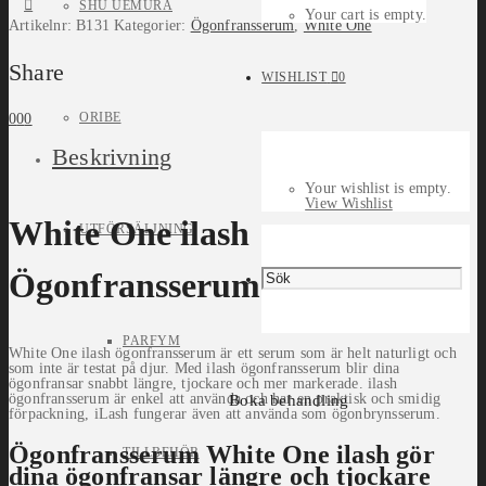
SHU UEMURA
Your cart is empty.
Artikelnr:
B131
Kategorier:
Ögonfransserum
,
White One
Share
WISHLIST
0
ORIBE
0
0
0
Beskrivning
Your wishlist is empty.
View Wishlist
White One ilash
UTFÖRSÄLJNING
Ögonfransserum
PARFYM
White One ilash ögonfransserum är ett serum som är helt naturligt och
som inte är testat på djur. Med ilash ögonfransserum blir dina
ögonfransar snabbt längre, tjockare och mer markerade. ilash
ögonfransserum är enkel att använda och har en praktisk och smidig
Boka behandling
förpackning, iLash fungerar även att använda som ögonbrynsserum.
Ögonfransserum White One ilash gör
TILLBEHÖR
dina ögonfransar längre och tjockare