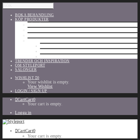
BOKA BEHANDLING
KÖP PRODUKTER
HÅRVÅRD
SHU UEMURA
ORIBE
UTFÖRSÄLJNING
PARFYM
TILLBEHÖR
MAKE-UP
TRENDER OCH INSPIRATION
OM STYLEPORT
SALONGER
WISHLIST
0
Your wishlist is empty.
View Wishlist
LOGIN / SIGN UP
Cart
Cart
0
Your cart is empty.
Logga in
Cart
Cart
0
Your cart is empty.