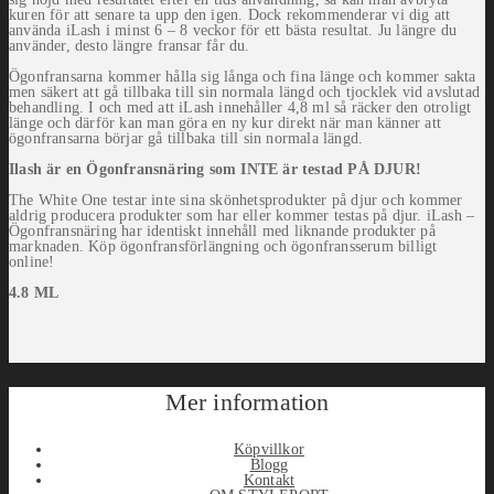
kuren för att senare ta upp den igen. Dock rekommenderar vi dig att
använda iLash i minst 6 – 8 veckor för ett bästa resultat. Ju längre du
använder, desto längre fransar får du.
Ögonfransarna kommer hålla sig långa och fina länge och kommer sakta
men säkert att gå tillbaka till sin normala längd och tjocklek vid avslutad
behandling. I och med att iLash innehåller 4,8 ml så räcker den otroligt
länge och därför kan man göra en ny kur direkt när man känner att
ögonfransarna börjar gå tillbaka till sin normala längd.
Ilash är en Ögonfransnäring som INTE är testad PÅ DJUR!
The White One testar inte sina skönhetsprodukter på djur och kommer
aldrig producera produkter som har eller kommer testas på djur. i
Lash –
Ögonfransnäring har identiskt innehåll med liknande produkter på
marknaden. Köp ögonfransförlängning och ögonfransserum billigt
online!
4.8 ML
Mer information
Köpvillkor
Blogg
Kontakt