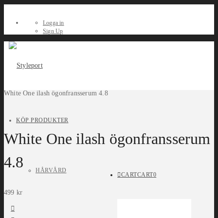
Logga in
Sign Up
White One ilash ögonfransserum 4.8
KÖP PRODUKTER
White One ilash ögonfransserum
4.8
HÅRVÅRD
CART
CART
0
499
kr