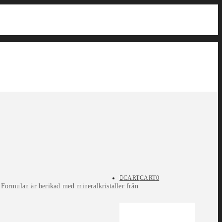
CART
CART
0
. Formulan är berikad med mineralkristaller från