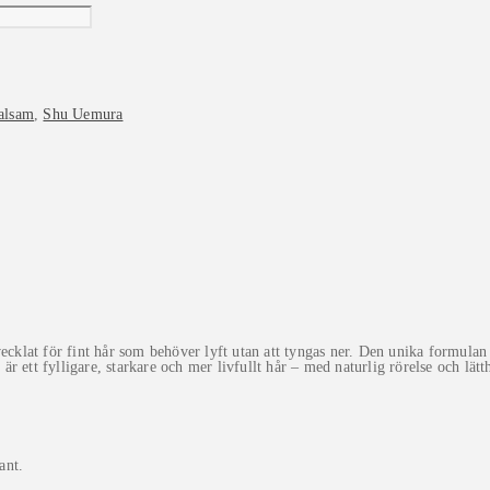
alsam
,
Shu Uemura
vecklat för fint hår som behöver lyft utan att tyngas ner. Den unika formula
är ett fylligare, starkare och mer livfullt hår – med naturlig rörelse och lätt
ant.