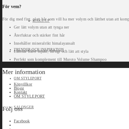
För vem?
För dig med fint, platt hår som vill ha mer volym och lätthet utan att ko
MAKE-UP
Ger lätt volym utan att tynga ner
Återfuktar och stärker fint hår
Innehåller mineralrikt himalayansalt
TRENDER OCH INSPIRATION
Lämnar håret mjukt, luftigt och lätt att styla
Perfekt som komplement till Muroto Volume Shampoo
Mer information
OM STYLEPORT
Köpvillkor
Blogg
Kontakt
OM STYLEPORT
SALONGER
Följ oss
Facebook