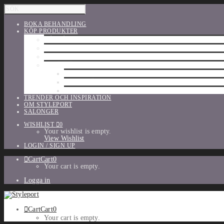
BOKA BEHANDLING
KÖP PRODUKTER
HÅRVÅRD
SHU UEMURA
ORIBE
UTFÖRSÄLJNING
PARFYM
TILLBEHÖR
MAKE-UP
TRENDER OCH INSPIRATION
OM STYLEPORT
SALONGER
WISHLIST
0
Your wishlist is empty.
View Wishlist
LOGIN / SIGN UP
Cart
Cart
0
Your cart is empty.
Logga in
Cart
Cart
0
Your cart is empty.