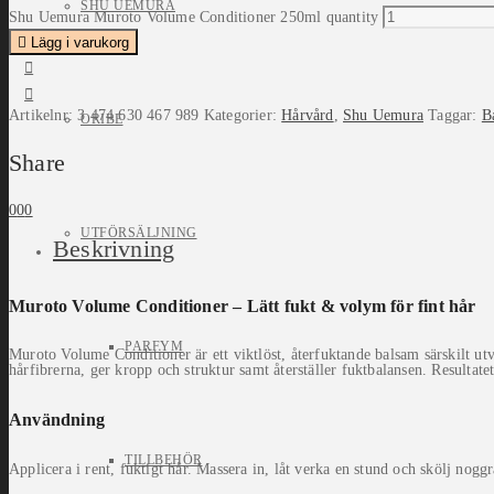
SHU UEMURA
Shu Uemura Muroto Volume Conditioner 250ml quantity
Lägg i varukorg
Artikelnr:
3 474 630 467 989
Kategorier:
Hårvård
,
Shu Uemura
Taggar:
B
ORIBE
Share
0
0
0
UTFÖRSÄLJNING
Beskrivning
Muroto Volume Conditioner – Lätt fukt & volym för fint hår
PARFYM
Muroto Volume Conditioner är ett viktlöst, återfuktande balsam särskilt ut
hårfibrerna, ger kropp och struktur samt återställer fuktbalansen. Resultatet 
Användning
TILLBEHÖR
Applicera i rent, fuktigt hår. Massera in, låt verka en stund och skölj noggr