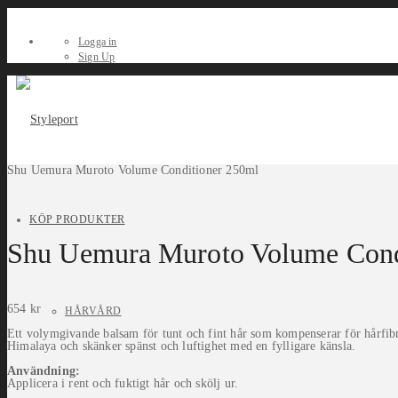
Logga in
Sign Up
Shu Uemura Muroto Volume Conditioner 250ml
KÖP PRODUKTER
Shu Uemura Muroto Volume Cond
654
kr
HÅRVÅRD
Ett volymgivande balsam för tunt och fint hår som kompenserar för hårfibrer
Himalaya och skänker spänst och luftighet med en fylligare känsla.
Användning:
Applicera i rent och fuktigt hår och skölj ur.