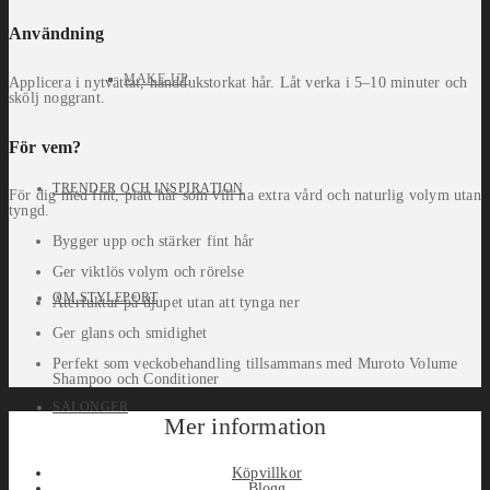
Användning
MAKE-UP
Applicera i nytvättat, handdukstorkat hår. Låt verka i 5–10 minuter och
skölj noggrant.
För vem?
TRENDER OCH INSPIRATION
För dig med fint, platt hår som vill ha extra vård och naturlig volym utan
tyngd.
Bygger upp och stärker fint hår
Ger viktlös volym och rörelse
OM STYLEPORT
Återfuktar på djupet utan att tynga ner
Ger glans och smidighet
Perfekt som veckobehandling tillsammans med Muroto Volume
Shampoo och Conditioner
SALONGER
Mer information
Köpvillkor
Blogg