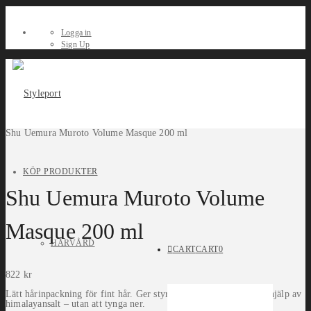
Logga in
Sign Up
Shu Uemura Muroto Volume Masque 200 ml
KÖP PRODUKTER
Shu Uemura Muroto Volume
Masque 200 ml
HÅRVÅRD
CART
CART
0
822
kr
Lätt hårinpackning för fint hår. Ger styrka, fukt och volym med hjälp av
himalayansalt – utan att tynga ner.