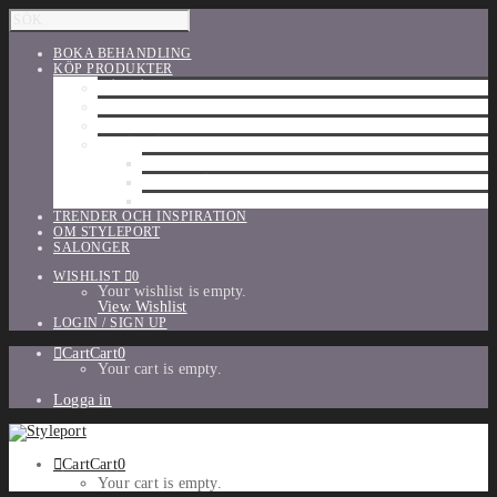
BOKA BEHANDLING
KÖP PRODUKTER
HÅRVÅRD
SHU UEMURA
ORIBE
UTFÖRSÄLJNING
PARFYM
TILLBEHÖR
MAKE-UP
TRENDER OCH INSPIRATION
OM STYLEPORT
SALONGER
WISHLIST
0
Your wishlist is empty.
View Wishlist
LOGIN / SIGN UP
Cart
Cart
0
Your cart is empty.
Logga in
Cart
Cart
0
Your cart is empty.