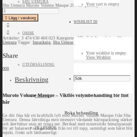
SHU UEMURA
Your cart is empty.
Shu Uemura Muroto Volume Masque 200 ml quantity
Lägg i varukorg
WISHLIST
0
ORIBE
Artikelnr:
3 474 630 468 023
Kategorier:
Hårvård
,
Inpackning
,
Shu
Uemura
Taggar:
Inpacknig
,
Shu Uemura
Your wishlist is empty.
Share
View Wishlist
UTFÖRSÄLJNING
0
0
0
Beskrivning
Muroto Volume Masque – Viktlös volymbehandling för fint
PARFYM
hår
Boka behandling
Ge ditt fina hår ett kraftfullt lyft med Muroto Volume Masque från Shu
Uemura. Denna lättviktiga men intensivt vårdande hårinpackning stärker
och återfuktar utan att tynga ner. Berikad med mineralrikt himalayansalt
TILLBEHÖR
för att balansera och ge volym från rot till topp, samtidigt som håret blir
mjukt, friskt och lätthanterligt.