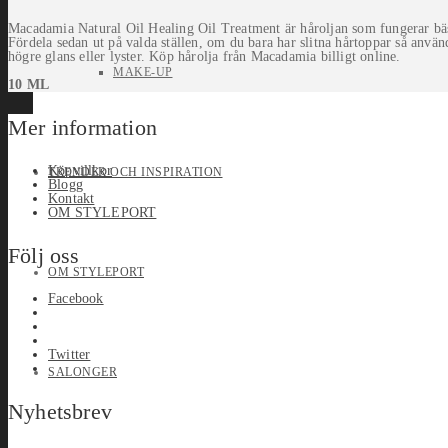
Macadamia Natural Oil Healing Oil Treatment är håroljan som fungerar bäst
Fördela sedan ut på valda ställen, om du bara har slitna hårtoppar så använ
högre glans eller lyster. Köp hårolja från Macadamia billigt online.
MAKE-UP
10 ML
Mer information
Köpvillkor
TRENDER OCH INSPIRATION
Blogg
Kontakt
OM STYLEPORT
Följ oss
OM STYLEPORT
Facebook
Twitter
SALONGER
Nyhetsbrev