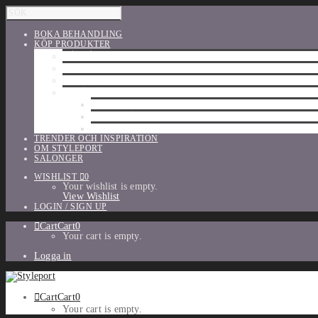
BOKA BEHANDLING
KÖP PRODUKTER
HÅRVÅRD
SHU UEMURA
ORIBE
UTFÖRSÄLJNING
PARFYM
TILLBEHÖR
MAKE-UP
TRENDER OCH INSPIRATION
OM STYLEPORT
SALONGER
WISHLIST
0
Your wishlist is empty.
View Wishlist
LOGIN / SIGN UP
Cart
Cart
0
Your cart is empty.
Logga in
Cart
Cart
0
Your cart is empty.