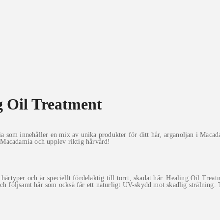
 Oil Treatment
 som innehåller en mix av unika produkter för ditt hår, arganoljan i Macad
ån Macadamia och upplev riktig hårvård!
årtyper och är speciellt fördelaktig till torrt, skadat hår. Healing Oil Trea
 och följsamt hår som också får ett naturligt UV-skydd mot skadlig strålning. T