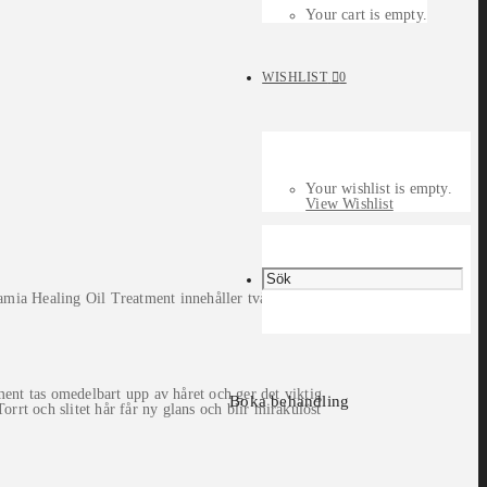
Your cart is empty.
WISHLIST
0
Your wishlist is empty.
View Wishlist
amia Healing Oil Treatment innehåller två av
tment tas omedelbart upp av håret och ger det viktig
Boka behandling
orrt och slitet hår får ny glans och blir mirakulöst