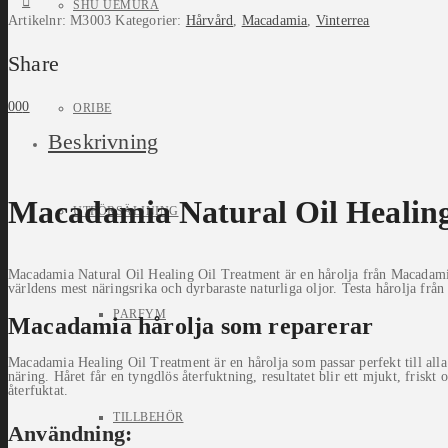
SHU UEMURA
Artikelnr:
M3003
Kategorier:
Hårvård
,
Macadamia
,
Vinterrea
Share
0
0
0
ORIBE
Beskrivning
Macadamia Natural Oil Healing
UTFÖRSÄLJNING
Macadamia Natural Oil Healing Oil Treatment är en hårolja från Macadamia
världens mest näringsrika och dyrbaraste naturliga oljor. Testa hårolja fr
PARFYM
Macadamia hårolja som reparerar
Macadamia Healing Oil Treatment är en hårolja som passar perfekt till alla h
näring. Håret får en tyngdlös återfuktning, resultatet blir ett mjukt, friskt
återfuktat.
TILLBEHÖR
Användning: