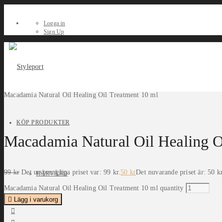
Logga in
Sign Up
Macadamia Natural Oil Healing Oil Treatment 10 ml
KÖP PRODUKTER
Macadamia Natural Oil Healing O
99
kr
Det ursprungliga priset var: 99 kr.
50
kr
Det nuvarande priset är: 50 kr
HÅRVÅRD
Macadamia Natural Oil Healing Oil Treatment 10 ml quantity
Lägg i varukorg