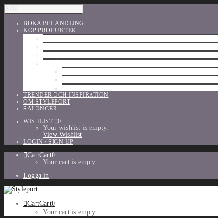
BOKA BEHANDLING
KÖP PRODUKTER
HÅRVÅRD
SHU UEMURA
ORIBE
UTFÖRSÄLJNING
PARFYM
TILLBEHÖR
MAKE-UP
TRENDER OCH INSPIRATION
OM STYLEPORT
SALONGER
WISHLIST
0
Your wishlist is empty.
View Wishlist
LOGIN / SIGN UP
Cart
Cart
0
Your cart is empty.
Logga in
Cart
Cart
0
Your cart is empty.