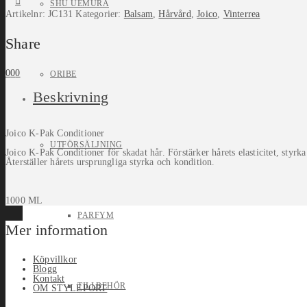
SHU UEMURA
Artikelnr:
JC131
Kategorier:
Balsam
,
Hårvård
,
Joico
,
Vinterrea
Share
0
0
0
ORIBE
Beskrivning
Joico K-Pak Conditioner
UTFÖRSÄLJNING
Joico K-Pak Conditioner för skadat hår. Förstärker hårets elasticitet, styrka
Återställer hårets ursprungliga styrka och kondition.
1000 ML
PARFYM
Mer information
Köpvillkor
Blogg
Kontakt
TILLBEHÖR
OM STYLEPORT