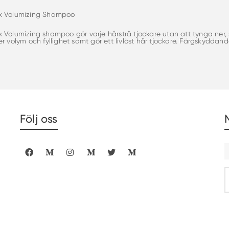
x Volumizing Shampoo
 Volumizing shampoo gör varje hårstrå tjockare utan att tynga ner, sa
r volym och fyllighet samt gör ett livlöst hår tjockare. Färgskyddand
Följ oss