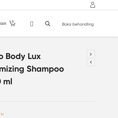
0
GER
Boka behandling
o Body Lux
umizing Shampoo
 ml
Det
7
kr
prungliga
nuvarande