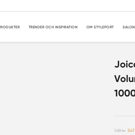
PRODUKTER
TRENDER OCH INSPIRATION
OM STYLEPORT
SALON
Joic
Vol
1000
Det
729
kr
54
urs