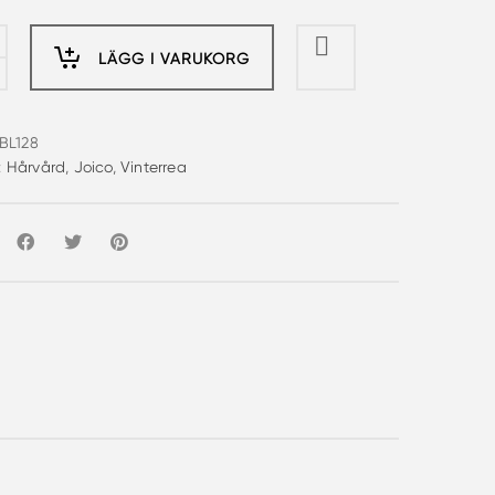
et
priset
är:
kr.
547 kr.
LÄGG I VARUKORG
g
BL128
:
Hårvård
,
Joico
,
Vinterrea