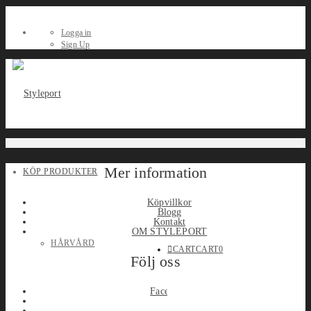
Logga in
Sign Up
Mer information
KÖP PRODUKTER
Köpvillkor
Blogg
Kontakt
OM STYLEPORT
HÅRVÅRD
CART
CART
0
Följ oss
Facebook