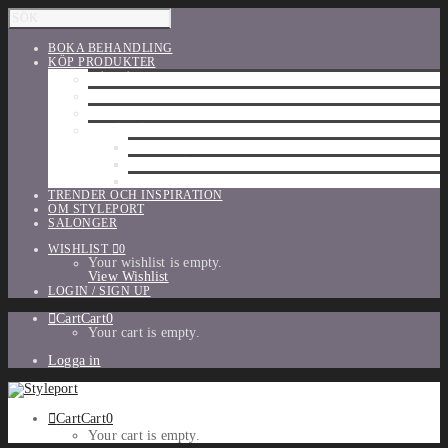
BOKA BEHANDLING
KÖP PRODUKTER
HÅRVÅRD
SHU UEMURA
ORIBE
UTFÖRSÄLJNING
PARFYM
TILLBEHÖR
MAKE-UP
TRENDER OCH INSPIRATION
OM STYLEPORT
SALONGER
WISHLIST
0
Your wishlist is empty.
View Wishlist
LOGIN / SIGN UP
Cart
Cart
0
Your cart is empty.
Logga in
Cart
Cart
0
Your cart is empty.