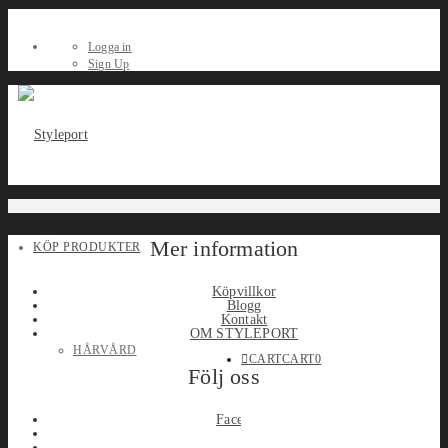
Logga in
Sign Up
Mer information
KÖP PRODUKTER
Köpvillkor
Blogg
Kontakt
OM STYLEPORT
HÅRVÅRD
CART
CART
0
Följ oss
Facebook