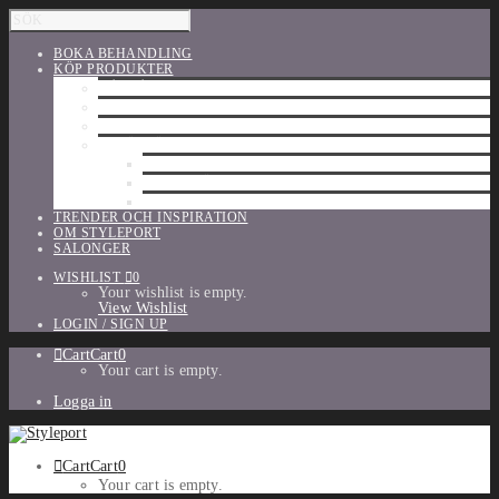
BOKA BEHANDLING
KÖP PRODUKTER
HÅRVÅRD
SHU UEMURA
ORIBE
UTFÖRSÄLJNING
PARFYM
TILLBEHÖR
MAKE-UP
TRENDER OCH INSPIRATION
OM STYLEPORT
SALONGER
WISHLIST
0
Your wishlist is empty.
View Wishlist
LOGIN / SIGN UP
Cart
Cart
0
Your cart is empty.
Logga in
Cart
Cart
0
Your cart is empty.