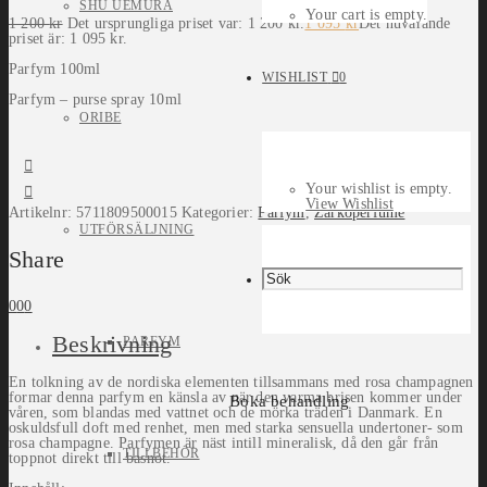
SHU UEMURA
Your cart is empty.
1 200
kr
Det ursprungliga priset var: 1 200 kr.
1 095
kr
Det nuvarande
priset är: 1 095 kr.
Parfym 100ml
WISHLIST
0
Parfym – purse spray 10ml
ORIBE
Your wishlist is empty.
View Wishlist
Artikelnr:
5711809500015
Kategorier:
Parfym
,
Zarkoperfume
UTFÖRSÄLJNING
Share
0
0
0
Beskrivning
PARFYM
En tolkning av de nordiska elementen tillsammans med rosa champagnen
formar denna parfym en känsla av när den varma brisen kommer under
Boka behandling
våren, som blandas med vattnet och de mörka träden i Danmark. En
oskuldsfull doft med renhet, men med starka sensuella undertoner- som
rosa champagne. Parfymen är näst intill mineralisk, då den går från
TILLBEHÖR
toppnot direkt till basnot.