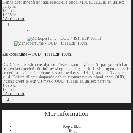
Denna doft innehåller inga essentiella oljor. MOLéCULE är en unisex
parfym.
1 095
kr
1 095
kr
Add to cart
Zarkoperfume – OUD ‘ ISH EdP 100ml
OUD är ett av världens dyraste råvaror som används för parfym och har
en mycket speciell söt doft av skog och skogsmark. Utvinningen av OUD
är oerhört svårt och den anses som mycket värdefull, som ett flytande
guld. Doften tillåter skapande och är sammansatt av bland annat OUD,
indiskt grönt te och vit mysk. OUD ´ISH är en unisex parfym.
1 095
kr
1 095
kr
Add to cart
Mer information
Köpvillkor
Blogg