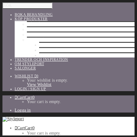
BOKA BEHANDLING
KÖP PRODUKTER
HÅRVÅRD
SHU UEMURA
ORIBE
UTFÖRSÄLJNING
PARFYM
TILLBEHÖR
MAKE-UP
TRENDER OCH INSPIRATION
OM STYLEPORT
SALONGER
WISHLIST
0
Your wishlist is empty.
View Wishlist
LOGIN / SIGN UP
Cart
Cart
0
Your cart is empty.
Logga in
Cart
Cart
0
Your cart is empty.