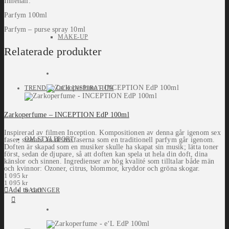
Innehåll:
Parfym 100ml
Parfym – purse spray 10ml
MAKE-UP
Relaterade produkter
TRENDER OCH INSPIRATION
Zarkoperfume – INCEPTION EdP 100ml
Inspirerad av filmen Inception. Kompositionen av denna går igenom sex
OM STYLEPORT
faser, snarare än de tre faserna som en traditionell parfym går igenom.
Doften är skapad som en musiker skulle ha skapat sin musik; lätta toner
först, sedan de djupare, så att doften kan spela ut hela din doft, dina
känslor och sinnen. Ingredienser av hög kvalité som tilltalar både män
och kvinnor: Ozoner, citrus, blommor, kryddor och gröna skogar.
1 095
kr
1 095
kr
Add to cart
SALONGER