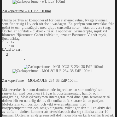
Zarkoperfume – e‘L EdP 100ml
Denna parfym är komponerad för den självmedvetna, lyxiga kvinnan,
som finner sig i liv och rörelse i vardagen. En parfym som utvecklas från
grönt te och granatäpple med djupa sensuella noter - utan att vara tung.
Doften är nordisk - diskret - frisk. Toppnoter: Granatäpple, mjuk vit
blomster Hjärtnoter: Grönt indiskt te, ozoner Basnoter: Vit söt mysk,
ljust träslag
1 095
kr
1 095
kr
Add to cart
Zarkoperfume – MOLéCULE 234-38 EdP 100ml
Mästerverket har som dominerande ingrediens en stor molekyl som
samverkar med personen i frågas kroppstemperatur, humör och
omgivning. Molekylparfymen interagerar med dina egna feromoner så
doften blir en naturlig del av din unika doft, snarare än en parfym.
Molekylens komposition och vikt överensstämmer med
kroppstemperaturen och omgivningarna, vilket gör den till en aktiv del
av doften - doften kommer att utvecklas och dra sig tillbaka under 10
timmar. Doften är en djup sensuell doft, som blir en kärleksaffär livet ut.