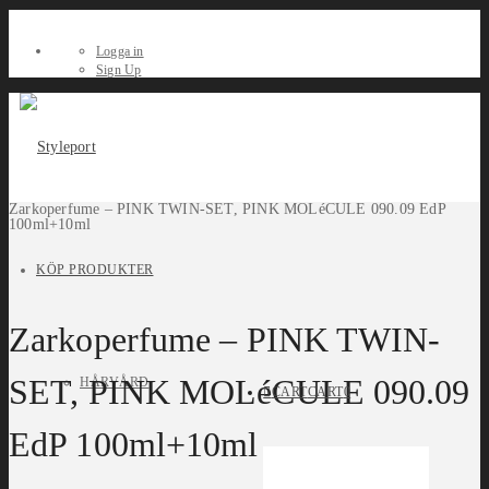
Logga in
Sign Up
Zarkoperfume – PINK TWIN-SET, PINK MOLéCULE 090.09 EdP
100ml+10ml
KÖP PRODUKTER
Zarkoperfume – PINK TWIN-
SET, PINK MOLéCULE 090.09
HÅRVÅRD
CART
CART
0
EdP 100ml+10ml