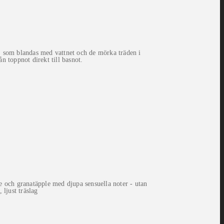
 som blandas med vattnet och de mörka träden i
 toppnot direkt till basnot.
e och granatäpple med djupa sensuella noter - utan
 ljust träslag