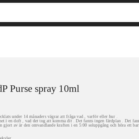
dP Purse spray 10ml
cklats under 14 månaders vägrar att fråga vad , varför eller hur .
t i en doft , vad det tog att komma dit . Det fanns ingen färdplan . Det fann
n gjort av är den omvandlande kraften i en 5:00 soluppgång och höra ett barn
ekyler