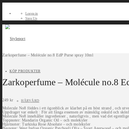
Logga in
Sign Up
Zarkoperfume – Molécule no.8 EdP Purse spray 10ml
KÖP PRODUKTER
Zarkoperfume – Molécule no.8 E
249
kr
HÅRVÅRD
Molecule No8 föddes i ett ögonblick av klarhet på en höst strand , och utve
Uppdraget var enkelt : För att fånga essensen av mänsklig oskuld och skönhe
Molecule No8 innehåller ingredienser , naturligtvis , men vad det egentlige
Toppnoter: Mandarin Organic Oil – och molekyler
Hjärtnoter: Turkiska Rose Absolute – och molekyler
Basnoter: West Indian Organic Patchouli Olja – Svart Agerwood – och mol