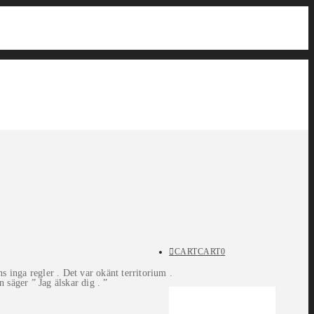
CART
CART
0
s inga regler . Det var okänt territorium .
 säger ” Jag älskar dig . ”