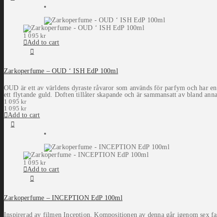
1 095
kr
Add to cart
Zarkoperfume – OUD ‘ ISH EdP 100ml
OUD är ett av världens dyraste råvaror som används för parfym och har en
ett flytande guld. Doften tillåter skapande och är sammansatt av bland an
1 095
kr
1 095
kr
Add to cart
1 095
kr
Add to cart
Zarkoperfume – INCEPTION EdP 100ml
Inspirerad av filmen Inception. Kompositionen av denna går igenom sex fas