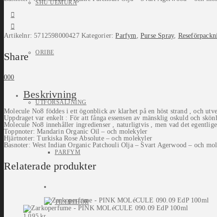
SHU UEMURA
Artikelnr:
5712598000427
Kategorier:
Parfym
,
Purse Spray
,
Reseförpackn
ORIBE
Share
0
0
0
Beskrivning
UTFÖRSÄLJNING
Molecule No8 föddes i ett ögonblick av klarhet på en höst strand , och utve
Uppdraget var enkelt : För att fånga essensen av mänsklig oskuld och skönhe
Molecule No8 innehåller ingredienser , naturligtvis , men vad det egentlige
Toppnoter: Mandarin Organic Oil – och molekyler
Hjärtnoter: Turkiska Rose Absolute – och molekyler
Basnoter: West Indian Organic Patchouli Olja – Svart Agerwood – och mol
PARFYM
Relaterade produkter
TILLBEHÖR
1 095
kr