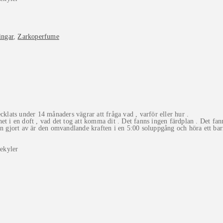
ingar
,
Zarkoperfume
cklats under 14 månaders vägrar att fråga vad , varför eller hur .
t i en doft , vad det tog att komma dit . Det fanns ingen färdplan . Det fann
n gjort av är den omvandlande kraften i en 5:00 soluppgång och höra ett barn
ekyler