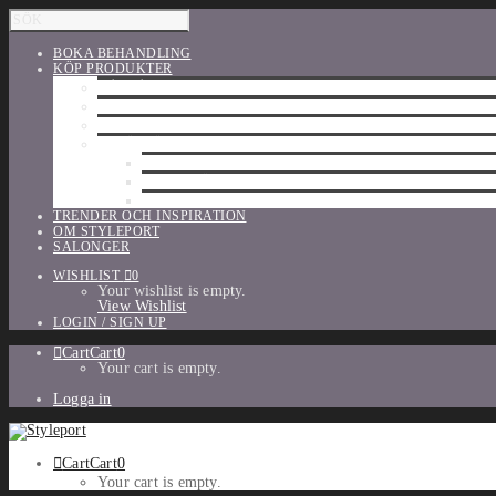
BOKA BEHANDLING
KÖP PRODUKTER
HÅRVÅRD
SHU UEMURA
ORIBE
UTFÖRSÄLJNING
PARFYM
TILLBEHÖR
MAKE-UP
TRENDER OCH INSPIRATION
OM STYLEPORT
SALONGER
WISHLIST
0
Your wishlist is empty.
View Wishlist
LOGIN / SIGN UP
Cart
Cart
0
Your cart is empty.
Logga in
Cart
Cart
0
Your cart is empty.