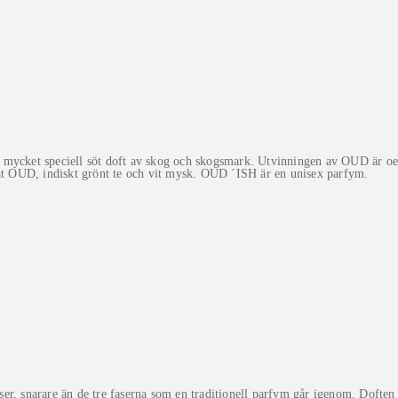
 mycket speciell söt doft av skog och skogsmark. Utvinningen av OUD är oe
nat OUD, indiskt grönt te och vit mysk. OUD ´ISH är en unisex parfym.
er, snarare än de tre faserna som en traditionell parfym går igenom. Doften