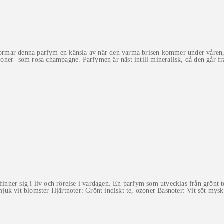
ormar denna parfym en känsla av när den varma brisen kommer under våren,
ner- som rosa champagne. Parfymen är näst intill mineralisk, då den går från
ner sig i liv och rörelse i vardagen. En parfym som utvecklas från grönt t
mjuk vit blomster Hjärtnoter: Grönt indiskt te, ozoner Basnoter: Vit söt mysk,