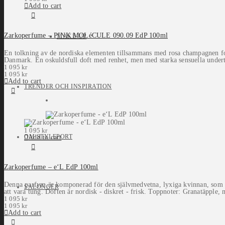
Add to cart
Zarkoperfume – PINK MOLéCULE 090.09 EdP 100ml
MAKE-UP
En tolkning av de nordiska elementen tillsammans med rosa champagnen f
Danmark. En oskuldsfull doft med renhet, men med starka sensuella underto
1 095
kr
1 095
kr
Add to cart
TRENDER OCH INSPIRATION
1 095
kr
OM STYLEPORT
Add to cart
Zarkoperfume – e‘L EdP 100ml
Denna parfym är komponerad för den självmedvetna, lyxiga kvinnan, som fin
SALONGER
att vara tung. Doften är nordisk - diskret - frisk. Toppnoter: Granatäpple, 
1 095
kr
1 095
kr
Add to cart