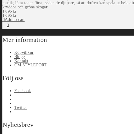
musik; lätta toner först, sedan de djupare, så att doften kan spela ut hela 
kryddor och gröna skogar.
1 095
kr
1 095
kr
Add to cart
Mer information
Köpvillkor
Blogg
Kontakt
OM STYLEPORT
Följ oss
Facebook
Twitter
Nyhetsbrev