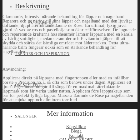
Beskrivning
Glamourös, intensivt närande behandling för läppar och nagelband.
Reparera och ge näring till dina läppar och nagelband med den ljuvligt
MAKE-UP
doftande, djupt återfuktandeBaume de Rose. En ultimat, lyxig juvel
gjord på vax av ros och pastellolja som ökar cellförnyelsen. De lugnande
och reparerande krafterna hos sheasmör lämnar läpparna med en känsla
av härlig smidighet, medan ceramider och E-vitamin hjälper till att
skydda och stärka det känsliga området mot ålderstecken. Detta ultra-
närande balm fungerar också som en stärkande behandling för
nagelbanden.
TRENDER OCH INSPIRATION
Användning:
Applicera direkt på läpparna med fingertoppen eller med en infällbar
borste – Precision no.7, så ofta som behövs under dagen. Applicera ett
OM STYLEPORT
tjockt lager innan du går till sängs för en maximalt återfuktande
läppmask som får verka under natten. Applicera före läppmakeup som
bas för perfekt fylliga läppar. Massera Baumde de Rose på nagelbanden
för att mjuka upp och eliminera torr hud.
Mer information
SALONGER
Köpvillkor
Blogg
Kontakt
OM STYLEPORT