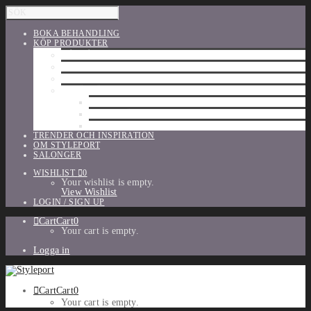
BOKA BEHANDLING
KÖP PRODUKTER
HÅRVÅRD
SHU UEMURA
ORIBE
UTFÖRSÄLJNING
PARFYM
TILLBEHÖR
MAKE-UP
TRENDER OCH INSPIRATION
OM STYLEPORT
SALONGER
WISHLIST
0
Your wishlist is empty.
View Wishlist
LOGIN / SIGN UP
Cart
Cart
0
Your cart is empty.
Logga in
Cart
Cart
0
Your cart is empty.