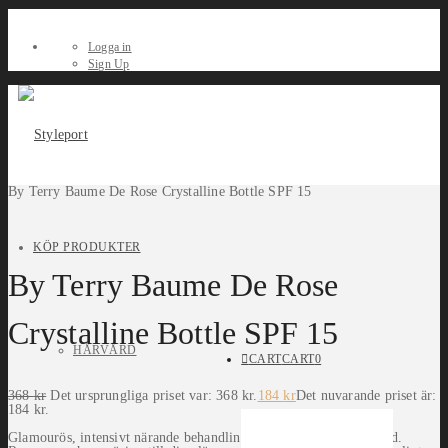
Logga in
Sign Up
By Terry Baume De Rose Crystalline Bottle SPF 15
KÖP PRODUKTER
By Terry Baume De Rose
Crystalline Bottle SPF 15
HÅRVÅRD
CART
CART
0
368
kr
Det ursprungliga priset var: 368 kr.
184
kr
Det nuvarande priset är:
184 kr.
Glamourös, intensivt närande behandling för läppar och nagelband.