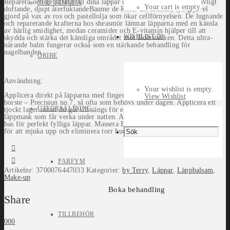
Reparera och ge näring till dina läppar och nagelband med den ljuvligt
SHU UEMURA
Your cart is empty.
doftande, djupt återfuktandeBaume de Rose. En ultimat, lyxig juvel
gjord på vax av ros och pastellolja som ökar cellförnyelsen. De lugnande
och reparerande krafterna hos sheasmör lämnar läpparna med en känsla
av härlig smidighet, medan ceramider och E-vitamin hjälper till att
WISHLIST
0
skydda och stärka det känsliga området mot ålderstecken. Detta ultra-
närande balm fungerar också som en stärkande behandling för
nagelbanden.
ORIBE
Användning:
Your wishlist is empty.
Applicera direkt på läpparna med fingertoppen eller med en infällbar
View Wishlist
borste – Precision no.7, så ofta som behövs under dagen. Applicera ett
UTFÖRSÄLJNING
tjockt lager innan du går till sängs för en maximalt återfuktande
läppmask som får verka under natten. Applicera före läppmakeup som
bas för perfekt fylliga läppar. Massera Baumde de Rose på nagelbanden
för att mjuka upp och eliminera torr hud.
PARFYM
Artikelnr:
3700076447033
Kategorier:
by Terry
,
Läppar
,
Läppbalsam
,
Make-up
Boka behandling
Share
TILLBEHÖR
0
0
0