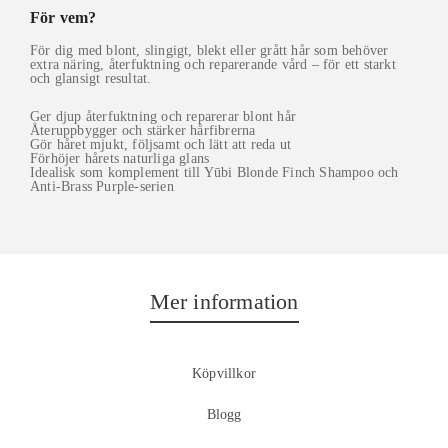
För vem?
För dig med blont, slingigt, blekt eller grått hår som behöver
extra näring, återfuktning och reparerande vård – för ett starkt
och glansigt resultat.
Ger djup återfuktning och reparerar blont hår
Återuppbygger och stärker hårfibrerna
Gör håret mjukt, följsamt och lätt att reda ut
Förhöjer hårets naturliga glans
Idealisk som komplement till Yūbi Blonde Finch Shampoo och
Anti‑Brass Purple-serien
Mer information
Köpvillkor
Blogg