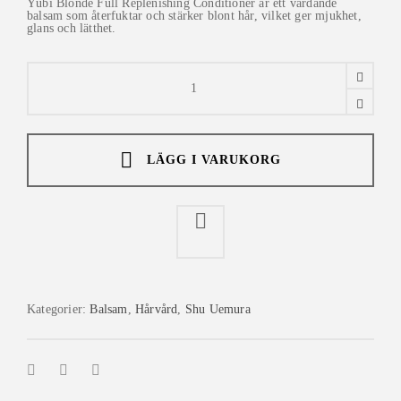
Yūbi Blonde Full Replenishing Conditioner är ett vårdande
balsam som återfuktar och stärker blont hår, vilket ger mjukhet,
glans och lätthet.
Shu
Uemura
Yubi
Blonde
Full
Replenishing
Conditioner
quantity
LÄGG I VARUKORG
Kategorier:
Balsam
,
Hårvård
,
Shu Uemura