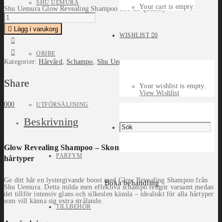
SHU UEMURA
Your cart is empty.
Shu Uemura Glow Revealing Shampoo 300 ml quantity
Lägg i varukorg
WISHLIST
0
ORIBE
Kategorier:
Hårvård
,
Schampo
,
Shu Uemura
Share
Your wishlist is empty.
View Wishlist
0
0
0
UTFÖRSÄLJNING
Beskrivning
Glow Revealing Shampoo – Skonsam glans-boost för alla
PARFYM
hårtyper
Ge ditt hår en lystergivande boost med Glow Revealing Shampoo från
Boka behandling
Shu Uemura. Detta milda men effektiva schampo rengör varsamt medan
det tillför intensiv glans och silkeslen känsla – idealiskt för alla hårtyper
som vill känna sig extra strålande.
TILLBEHÖR