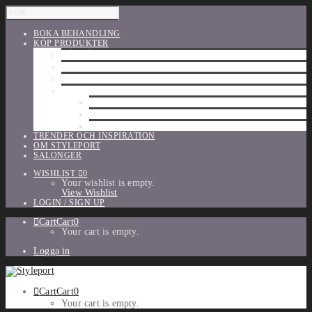
BOKA BEHANDLING
KÖP PRODUKTER
HÅRVÅRD
SHU UEMURA
ORIBE
UTFÖRSÄLJNING
PARFYM
TILLBEHÖR
MAKE-UP
TRENDER OCH INSPIRATION
OM STYLEPORT
SALONGER
WISHLIST
0
Your wishlist is empty.
View Wishlist
LOGIN / SIGN UP
Cart
Cart
0
Your cart is empty.
Logga in
Cart
Cart
0
Your cart is empty.