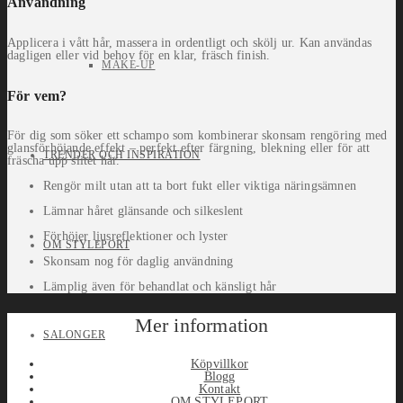
Användning
Applicera i vått hår, massera in ordentligt och skölj ur. Kan användas
dagligen eller vid behov för en klar, fräsch finish.
MAKE-UP
För vem?
För dig som söker ett schampo som kombinerar skonsam rengöring med
glansförhöjande effekt – perfekt efter färgning, blekning eller för att
TRENDER OCH INSPIRATION
fräscha upp slitet hår.
Rengör milt utan att ta bort fukt eller viktiga näringsämnen
Lämnar håret glänsande och silkeslent
Förhöjer ljusreflektioner och lyster
OM STYLEPORT
Skonsam nog för daglig användning
Lämplig även för behandlat och känsligt hår
Mer information
SALONGER
Köpvillkor
Blogg
Kontakt
OM STYLEPORT