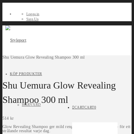
Logga in
Sign Up
Shu Uemura Glow Revealing Shampoo 300 ml
KÖP PRODUKTER
Shu Uemura Glow Revealing
Shampoo 300 ml
HÅRVÅRD
CART
CART
0
514
kr
Glow Revealing Shampoo ger mild rengöring och intensiv glans – för ett
strålande resultat varje dag.