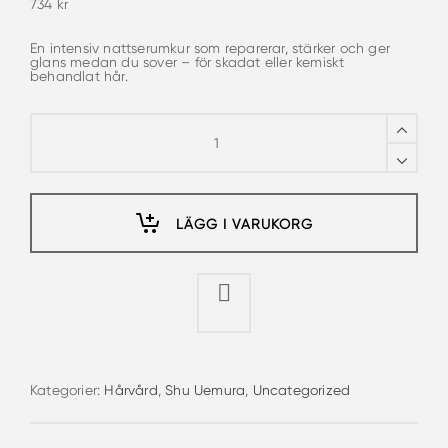
734
kr
En intensiv nattserumkur som reparerar, stärker och ger
glans medan du sover – för skadat eller kemiskt
behandlat hår.
Shu
Uemura
Ultimate
Reset
Overnight
Serum
90ml
quantity
LÄGG I VARUKORG
Kategorier:
Hårvård
,
Shu Uemura
,
Uncategorized