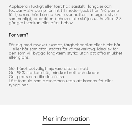
Applicera i fuktigt eller torrt hår, särskilt i längder och
toppar – 2‑4 pump för fint till medel‑tjockt hår, 4‑6 pump
för tjockare hår. Lämna kvar över natten. I morgon, style
som vanligt; produkten behöver inte sköljas ur. Använd 2‑3
gånger i veckan eller efter behov.
För vem?
För dig med mycket skadat, färgbehandlat eller blekt hår
– eller hår som ofta utsätts för värmeverktyg. Idealisk för
den som vill bygga long‑term styrka utan att offra mjukhet
eller glans.
Gör håret betydligt mjukare efter en natt
Ger 95 % starkare hår, minskar brott och skador
Ger glans och silkeslen finish
Lätt formula som absorberas utan att kännas fet eller
tynga ner
Mer information