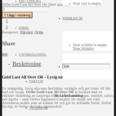
SHU UEMURA
Your cart is empty.
Oribe Gold Lust All Over Oil 50ml quantity
Lägg i varukorg
WISHLIST
0
ORIBE
Kategorier:
Hårvård
,
Oribe
Share
Your wishlist is empty.
View Wishlist
0
0
0
UTFÖRSÄLJNING
Beskrivning
Gold Lust All Over Oil – Lyxig näring från topp till tå
PARFYM
En mångsidig, lyxig olja som återfuktar, mjukgör och ger lyster till hår,
hud och kropp.
Oribe Gold Lust All Over Oil
är berikad med en
Boka behandling
exklusiv blandning av naturliga oljor – bland annat argan, mandel, solros
och jojoba – samt Oribes Signature Complex för skydd och vård.
Absorberas snabbt utan att kännas fet och ger en strålande finish. Doftar
ljuvligt av Oribes ikoniska signaturdoft.
TILLBEHÖR