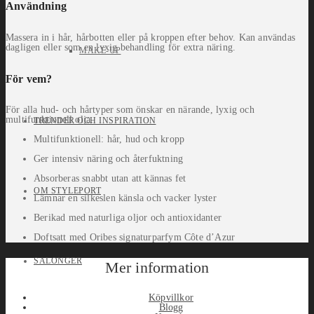
Användning
Massera in i hår, hårbotten eller på kroppen efter behov. Kan användas
dagligen eller som en lyxig behandling för extra näring.
MAKE-UP
För vem?
För alla hud- och hårtyper som önskar en närande, lyxig och
multifunktionell olja.
TRENDER OCH INSPIRATION
Multifunktionell: hår, hud och kropp
Ger intensiv näring och återfuktning
Absorberas snabbt utan att kännas fet
OM STYLEPORT
Lämnar en silkeslen känsla och vacker lyster
Berikad med naturliga oljor och antioxidanter
Doftsatt med Oribes signaturparfym Côte d’Azur
SALONGER
Mer information
Köpvillkor
Blogg