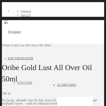
Logga in
Sign Up
Oribe Gold Lust All Over Oil 50ml
KÖP PRODUKTER
Oribe Gold Lust All Over Oil
50ml
HÅRVÅRD
CART
CART
0
740
kr
En lyxig, närande olja för hår, hud och kropp som återfuktar och ger
strålande lyster – med en silkeslen finish och ikonisk doft.