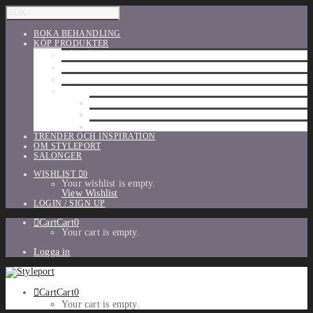
BOKA BEHANDLING
KÖP PRODUKTER
HÅRVÅRD
SHU UEMURA
ORIBE
UTFÖRSÄLJNING
PARFYM
TILLBEHÖR
MAKE-UP
TRENDER OCH INSPIRATION
OM STYLEPORT
SALONGER
WISHLIST
0
Your wishlist is empty.
View Wishlist
LOGIN / SIGN UP
Cart
Cart
0
Your cart is empty.
Logga in
Cart
Cart
0
Your cart is empty.