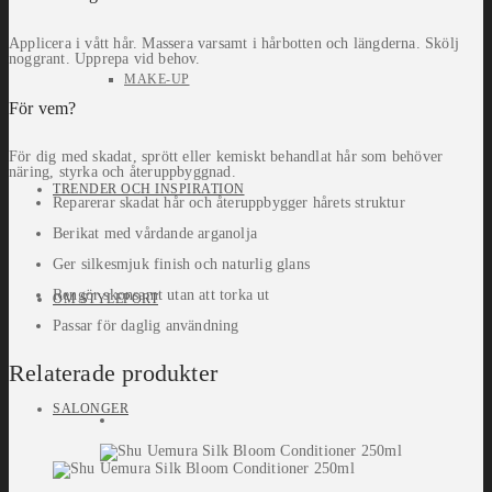
Applicera i vått hår. Massera varsamt i hårbotten och längderna. Skölj
noggrant. Upprepa vid behov.
MAKE-UP
För vem?
För dig med skadat, sprött eller kemiskt behandlat hår som behöver
näring, styrka och återuppbyggnad.
TRENDER OCH INSPIRATION
Reparerar skadat hår och återuppbygger hårets struktur
Berikat med vårdande arganolja
Ger silkesmjuk finish och naturlig glans
Rengör skonsamt utan att torka ut
OM STYLEPORT
Passar för daglig användning
Relaterade produkter
SALONGER