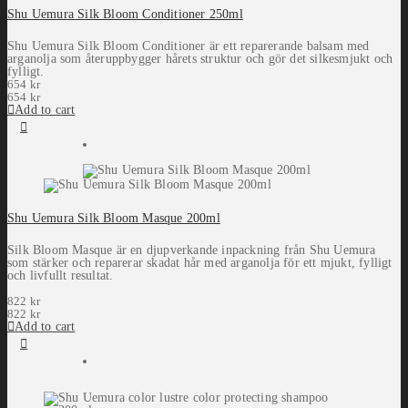
Shu Uemura Silk Bloom Conditioner 250ml
Shu Uemura Silk Bloom Conditioner är ett reparerande balsam med
arganolja som återuppbygger hårets struktur och gör det silkesmjukt och
fylligt.
654
kr
654
kr
Add to cart
Shu Uemura Silk Bloom Masque 200ml
Silk Bloom Masque är en djupverkande inpackning från Shu Uemura
som stärker och reparerar skadat hår med arganolja för ett mjukt, fylligt
och livfullt resultat.
822
kr
822
kr
Add to cart