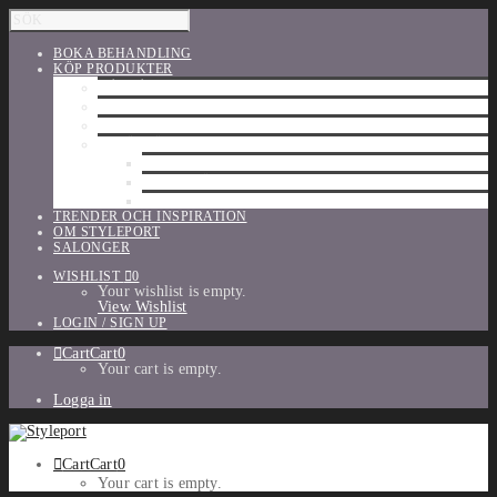
BOKA BEHANDLING
KÖP PRODUKTER
HÅRVÅRD
SHU UEMURA
ORIBE
UTFÖRSÄLJNING
PARFYM
TILLBEHÖR
MAKE-UP
TRENDER OCH INSPIRATION
OM STYLEPORT
SALONGER
WISHLIST
0
Your wishlist is empty.
View Wishlist
LOGIN / SIGN UP
Cart
Cart
0
Your cart is empty.
Logga in
Cart
Cart
0
Your cart is empty.