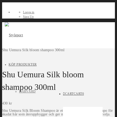
Logga in
Sign Up
Shu Uemura Silk bloom shampoo 300ml
KÖP PRODUKTER
Shu Uemura Silk bloom
shampoo 300ml
HÅRVÅRD
CART
CART
0
430
kr
Shu Uemura Silk Bloom Shampoo är ett milt men effektivt schampo för
skadat hår som återuppbygger och ger mjukhet med hjälp av arganolja.