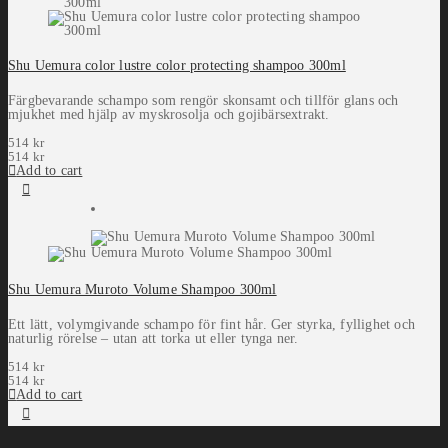
Shu Uemura color lustre color protecting shampoo 300ml
Färgbevarande schampo som rengör skonsamt och tillför glans och
mjukhet med hjälp av myskrosolja och gojibärsextrakt.
514
kr
514
kr
Add to cart
Shu Uemura Muroto Volume Shampoo 300ml
Ett lätt, volymgivande schampo för fint hår. Ger styrka, fyllighet och
naturlig rörelse – utan att torka ut eller tynga ner.
514
kr
514
kr
Add to cart