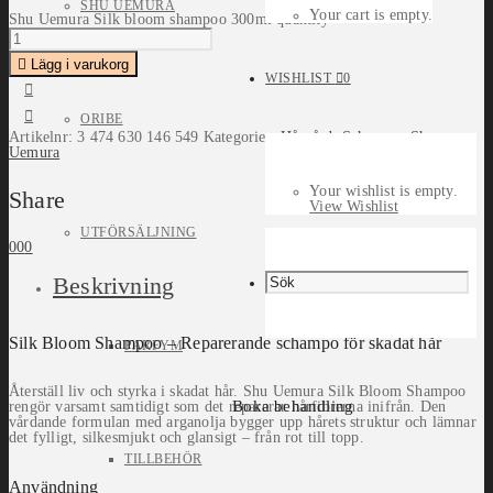
SHU UEMURA
Your cart is empty.
Shu Uemura Silk bloom shampoo 300ml quantity
Lägg i varukorg
WISHLIST
0
ORIBE
Artikelnr:
3 474 630 146 549
Kategorier:
Hårvård
,
Schampo
,
Shu
Uemura
Your wishlist is empty.
Share
View Wishlist
UTFÖRSÄLJNING
0
0
0
Beskrivning
Silk Bloom Shampoo – Reparerande schampo för skadat hår
PARFYM
Återställ liv och styrka i skadat hår. Shu Uemura Silk Bloom Shampoo
Boka behandling
rengör varsamt samtidigt som det reparerar hårfibrerna inifrån. Den
vårdande formulan med arganolja bygger upp hårets struktur och lämnar
det fylligt, silkesmjukt och glansigt – från rot till topp.
TILLBEHÖR
Användning