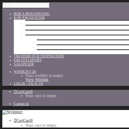
BOKA BEHANDLING
KÖP PRODUKTER
HÅRVÅRD
SHU UEMURA
ORIBE
UTFÖRSÄLJNING
PARFYM
TILLBEHÖR
MAKE-UP
TRENDER OCH INSPIRATION
OM STYLEPORT
SALONGER
WISHLIST
0
Your wishlist is empty.
View Wishlist
LOGIN / SIGN UP
Cart
Cart
0
Your cart is empty.
Logga in
Cart
Cart
0
Your cart is empty.