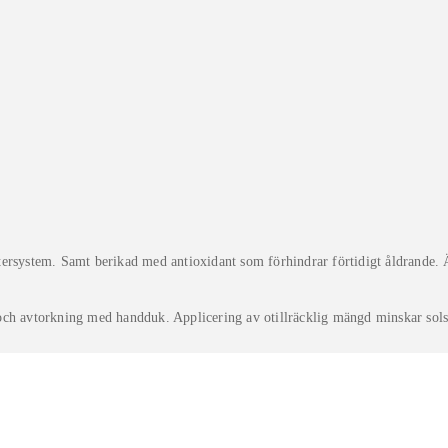
tersystem. Samt berikad med antioxidant som förhindrar förtidigt åldrande. 
ad och avtorkning med handduk. Applicering av otillräcklig mängd minskar sol