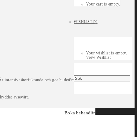
Your cart is empty.
WISHLIST
0
Your wishlist is empty.
View Wishlist
Är intensivt återfuktande och gör huden mjuk och
skyddet avsevärt.
Boka behandling