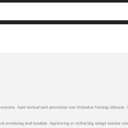
tersystem. Samt berikad med antioxidant som förhindrar förtidigt åldrande. 
ad och avtorkning med handduk. Applicering av otillräcklig mängd minskar sol