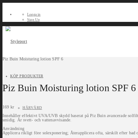
Logga in
Sign Up
Piz Buin Moisturing lotion SPF 6
KÖP PRODUKTER
Piz Buin Moisturing lotion SPF 6
169
kr
HÅRVÅRD
Innehåller effektivt UVA/UVB skydd baserat på Piz Buin avancerade solfil
smidig. Är svett- och vattenavvisande.
Användning
Applicera rikligt före solexponering; Återapplicera ofta, särskilt efter b