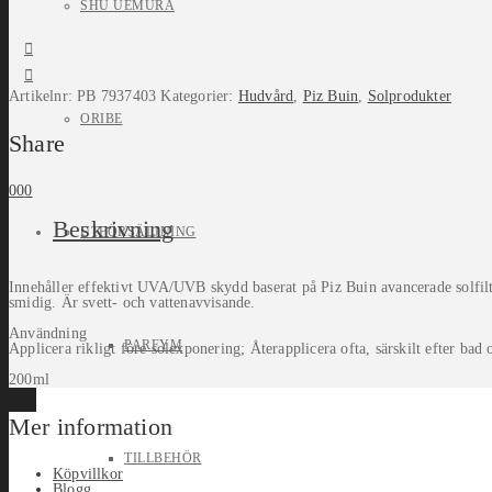
SHU UEMURA
Artikelnr:
PB 7937403
Kategorier:
Hudvård
,
Piz Buin
,
Solprodukter
ORIBE
Share
0
0
0
Beskrivning
UTFÖRSÄLJNING
Innehåller effektivt UVA/UVB skydd baserat på Piz Buin avancerade solfil
smidig. Är svett- och vattenavvisande.
Användning
PARFYM
Applicera rikligt före solexponering; Återapplicera ofta, särskilt efter b
200ml
Mer information
TILLBEHÖR
Köpvillkor
Blogg