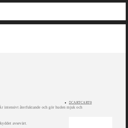
CART
CART
0
Är intensivt återfuktande och gör huden mjuk och
skyddet avsevärt.