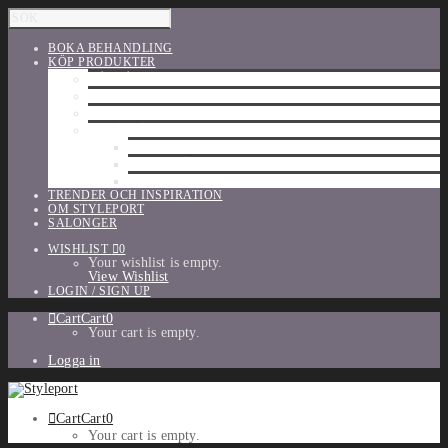
BOKA BEHANDLING
KÖP PRODUKTER
HÅRVÅRD
SHU UEMURA
ORIBE
UTFÖRSÄLJNING
PARFYM
TILLBEHÖR
MAKE-UP
TRENDER OCH INSPIRATION
OM STYLEPORT
SALONGER
WISHLIST
0
Your wishlist is empty.
View Wishlist
LOGIN / SIGN UP
Cart
Cart
0
Your cart is empty.
Logga in
Cart
Cart
0
Your cart is empty.