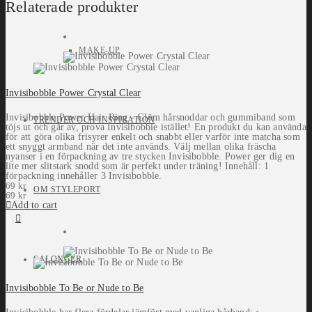
Relaterade produkter
MAKE-UP
Invisibobble Power Crystal Clear
Invisibobble Power Hair Ring - Glöm hårsnoddar och gummiband som
TRENDER OCH INSPIRATION
töjs ut och går av, prova Invisibobble istället! En produkt du kan använda
för att göra olika frisyrer enkelt och snabbt eller varför inte matcha som
ett snyggt armband när det inte används. Välj mellan olika fräscha
nyanser i en förpackning av tre stycken Invisibobble. Power ger dig en
lite mer slitstark snodd som är perfekt under träning! Innehåll: 1
förpackning innehåller 3 Invisibobble.
69
kr
OM STYLEPORT
69
kr
Add to cart
SALONGER
Invisibobble To Be or Nude to Be