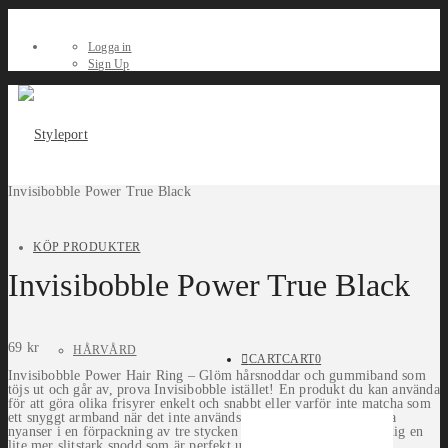
Logga in
Sign Up
Invisibobble Power True Black
KÖP PRODUKTER
Invisibobble Power True Black
69
kr
HÅRVÅRD
CART
CART
0
Invisibobble Power Hair Ring – Glöm hårsnoddar och gummiband som
töjs ut och går av, prova Invisibobble istället! En produkt du kan använda
för att göra olika frisyrer enkelt och snabbt eller varför inte matcha som
ett snyggt armband när det inte används. Välj mellan olika fräscha
nyanser i en förpackning av tre stycken Invisibobble. Power ger dig en
lite mer slitstark snodd som är perfekt under träning!