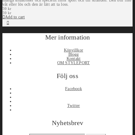
många situationer och speciellt inför sport och till stranden. Den blir inte
våt eller lös och den är lätt att ta loss.
59
kr
59
kr
Add to cart
Mer information
Köpvillkor
Blogg
Kontakt
OM STYLEPORT
Följ oss
Facebook
Twitter
Nyhetsbrev