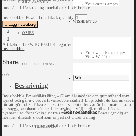
SHU UEMURA
Your cart is empty.
Innehåll: 1 förpackning innehåller 3 Invisibobble.
Invisibobble Power True Black quantity
WISHLIST
0
Lägg i varukorg
ORIBE
Artikelnr:
IB-PW-PC10001
Kategorier:
Accessoarer
,
Hårsnoddar
,
Invisibobble
Your wishlist is empty.
View Wishlist
Share
UTFÖRSÄLJNING
0
0
0
Beskrivning
PARFYM
Invisibobble Power Hair Ring – Glöm hårsnoddar och gummiband som
töjs ut och går av, prova Invisibobble istället! En produkt du kan använda
för att göra olika frisyrer enkelt och snabbt eller varför inte matcha som
ett snyggt armband när det inte används. Välj mellan olika fräscha
Boka behandling
nyanser i en förpackning av tre stycken Invisibobble. Power ger dig en
lite mer slitstark snodd som är perfekt under träning!
Innehåll: 1 förpackning innehåller 3 Invisibobble.
TILLBEHÖR