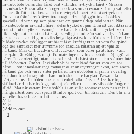
Invisibobble har flera fördelar jämfört med vanliga hårband: •
Invisibobble behandlar håret ömt • Hindrar avtryck i håret • Minskar
huvudvärk • Passar alla • Fungerar också som accessoar • Blir ej våt, eller
lös och är lätt att ta loss Undviker avtryck i håret: Att få avtryck och
försvinna från håret kräver inte magi – det möjliggör invisibobbles
speciella utformning som påmineer om gammaldags telefontråd. När
invisibobble är invirad i håret, delas trycket ut jämnt, så att det riktas inte
endast mot de yttersta våningen av håret. På detta sätt är trycket, som
riktar sig mot endast ett hårstrå, betydligt mindre än vad vanliga hårband
orsakar och samtidigt undviks betydliga avtryck av hårbandet i håret. Det
bildade trycket möjliggör att håret fästs kraftigt utan att vara för spänd
och ger samtidigt mer utrymme för enskilda hårstrån än ett vanligt
hårband. Minskar huvudvärk: Huvudvärk, som beror på att håret varit
fastspänt, är väldigt vanligt. Formateringen av invisibobble möjliggör att
håret fästs ordentligt, utan att dra i enskilda hårstrån och den spänner inte
till hårbottnet. Ömhet: Invisibobble är mest känd för att vara öm för
håret. Dom innehåller inga metaller eller anknytningspunkter, som andra
hårband gör och varav sliter på håret. Invisibobblen är jämna i överlag
och dom trasslar sig inte i håret och sliter inte hårytan. Passar alla
hårtyper: Invisibobblen passar helt enkelt alla hårtyper! Det har ingen
skillnad är ditt hår lockigt, rakt, tjockt eller tunt – invisibobble fungerar
alltid! Motstår vatten: Invisibobble är en stilig accessoar som passar in i
många situationer och speciellt inför sport och till stranden. Den blir inte
våt eller lös och den är lätt att ta loss.
59
kr
59
kr
Add to cart