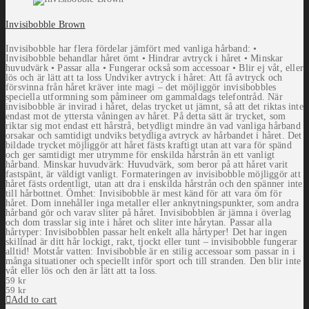
Invisibobble Brown
Invisibobble har flera fördelar jämfört med vanliga hårband: •
Invisibobble behandlar håret ömt • Hindrar avtryck i håret • Minskar
huvudvärk • Passar alla • Fungerar också som accessoar • Blir ej våt, eller
lös och är lätt att ta loss Undviker avtryck i håret: Att få avtryck och
försvinna från håret kräver inte magi – det möjliggör invisibobbles
speciella utformning som påmineer om gammaldags telefontråd. När
invisibobble är invirad i håret, delas trycket ut jämnt, så att det riktas inte
endast mot de yttersta våningen av håret. På detta sätt är trycket, som
riktar sig mot endast ett hårstrå, betydligt mindre än vad vanliga hårband
orsakar och samtidigt undviks betydliga avtryck av hårbandet i håret. Det
bildade trycket möjliggör att håret fästs kraftigt utan att vara för spänd
och ger samtidigt mer utrymme för enskilda hårstrån än ett vanligt
hårband. Minskar huvudvärk: Huvudvärk, som beror på att håret varit
fastspänt, är väldigt vanligt. Formateringen av invisibobble möjliggör att
håret fästs ordentligt, utan att dra i enskilda hårstrån och den spänner inte
till hårbottnet. Ömhet: Invisibobble är mest känd för att vara öm för
håret. Dom innehåller inga metaller eller anknytningspunkter, som andra
hårband gör och varav sliter på håret. Invisibobblen är jämna i överlag
och dom trasslar sig inte i håret och sliter inte hårytan. Passar alla
hårtyper: Invisibobblen passar helt enkelt alla hårtyper! Det har ingen
skillnad är ditt hår lockigt, rakt, tjockt eller tunt – invisibobble fungerar
alltid! Motstår vatten: Invisibobble är en stilig accessoar som passar in i
många situationer och speciellt inför sport och till stranden. Den blir inte
våt eller lös och den är lätt att ta loss.
59
kr
59
kr
Add to cart