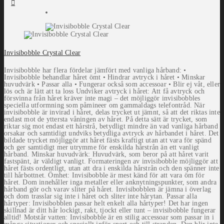
Invisibobble Crystal Clear
Invisibobble har flera fördelar jämfört med vanliga hårband: •
Invisibobble behandlar håret ömt • Hindrar avtryck i håret • Minskar
huvudvärk • Passar alla • Fungerar också som accessoar • Blir ej våt, eller
lös och är lätt att ta loss Undviker avtryck i håret: Att få avtryck och
försvinna från håret kräver inte magi – det möjliggör invisibobbles
speciella utformning som påmineer om gammaldags telefontråd. När
invisibobble är invirad i håret, delas trycket ut jämnt, så att det riktas inte
endast mot de yttersta våningen av håret. På detta sätt är trycket, som
riktar sig mot endast ett hårstrå, betydligt mindre än vad vanliga hårband
orsakar och samtidigt undviks betydliga avtryck av hårbandet i håret. Det
bildade trycket möjliggör att håret fästs kraftigt utan att vara för spänd
och ger samtidigt mer utrymme för enskilda hårstrån än ett vanligt
hårband. Minskar huvudvärk: Huvudvärk, som beror på att håret varit
fastspänt, är väldigt vanligt. Formateringen av invisibobble möjliggör att
håret fästs ordentligt, utan att dra i enskilda hårstrån och den spänner inte
till hårbottnet. Ömhet: Invisibobble är mest känd för att vara öm för
håret. Dom innehåller inga metaller eller anknytningspunkter, som andra
hårband gör och varav sliter på håret. Invisibobblen är jämna i överlag
och dom trasslar sig inte i håret och sliter inte hårytan. Passar alla
hårtyper: Invisibobblen passar helt enkelt alla hårtyper! Det har ingen
skillnad är ditt hår lockigt, rakt, tjockt eller tunt – invisibobble fungerar
alltid! Motstår vatten: Invisibobble är en stilig accessoar som passar in i