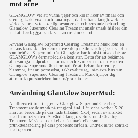
mot acne
GLAMGLOW vet att vuxna tjejer och killar lider av finnar och
oren hy, både vuxna och tonåringar, därför har Glamglow skapat
världens mest vetenskapligt avancerade och rensande behandling.
Glamglow Supermud Clearing Treatment ansiktsmask hjälper din
hud att förebygga och läka från insidan och ut.
Använd Glamglow Supermud Clearing Treatment Mask som en
hel ansiktsmask eller som en enskild punktbehandling och så ofta
som behövs. Supermud från Glamglow har kliniskt utvecklats av
GLAMGLOWs dermatologiska kemister. Detta för att bekämpa
alla vanliga hudproblem för män och kvinnor runtom i världen.
Glamglow Supermud är utformad för att behandla oren hy,
blemmor, finnar, pormaskar, rakhyvelutslag, inåtväxta hårstrån.
Glamglow Supermud Clearing Treatment Mask hjälper dig
att minska porstorleken inom några minuter.
Användning GlamGlow SuperMud:
Applicera ett tunnt lager av Glamglow Supermud Clearing
Treatment ansiktsmask på rengjord hud. Låt sedan verka i 5-20
minuter beroende på din huds tillstånd. Skölj sedan av ansiktet
med ljummet vatten. Använd Glamglow Supermud Clearing
Treatment Mask som en hel ansiktsmask eller som
prunktbehandling på dina problemområden. Undvik alltid kontakt
med ögonen.