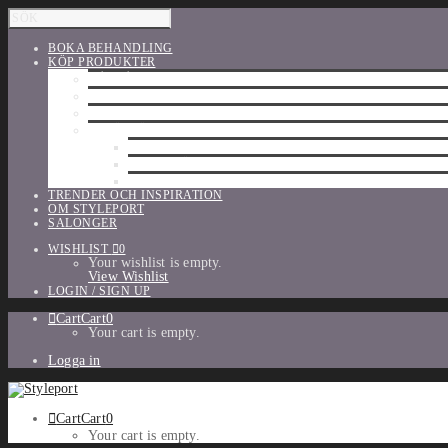
BOKA BEHANDLING
KÖP PRODUKTER
HÅRVÅRD
SHU UEMURA
ORIBE
UTFÖRSÄLJNING
PARFYM
TILLBEHÖR
MAKE-UP
TRENDER OCH INSPIRATION
OM STYLEPORT
SALONGER
WISHLIST
0
Your wishlist is empty.
View Wishlist
LOGIN / SIGN UP
Cart
Cart
0
Your cart is empty.
Logga in
Cart
Cart
0
Your cart is empty.