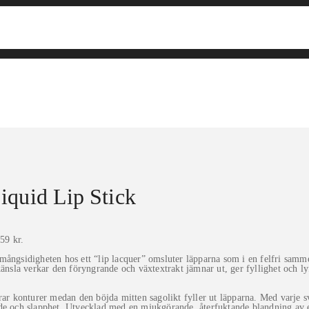
iquid Lip Stick
59 kr.
mångsidigheten hos ett “
lip
lacquer” omsluter läpparna som i en felfri samme
änsla verkar den föryngrande och växtextrakt jämnar ut, ger fyllighet och lyf
rar konturer medan den böjda mitten sagolikt fyller ut läpparna. Med varje s
och slapphet. Utvecklad med en mjukgörande, återfuktande blandning av ext