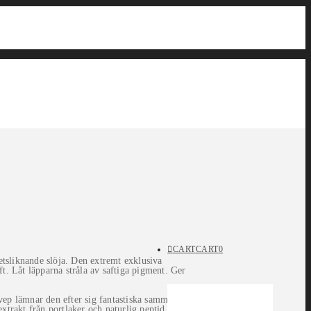
CART
CART
0
tsliknande slöja. Den extremt exklusiva
t. Låt läpparna stråla av saftiga pigment. Ger
vep lämnar den efter sig fantastiska sammetsliknande
rakt från portlaker och naturlig peptid dioxygen