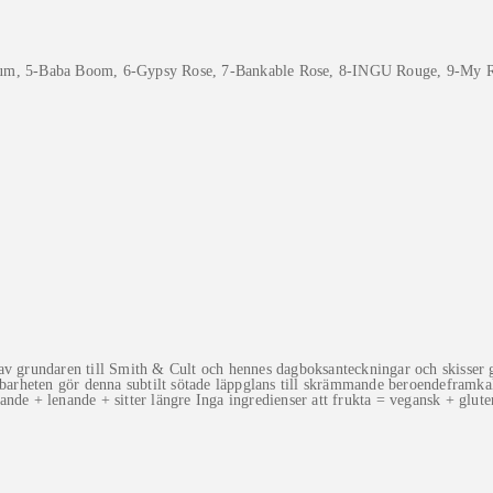
lum, 5-Baba Boom, 6-Gypsy Rose, 7-Bankable Rose, 8-INGU Rouge, 9-My 
 av grundaren till Smith & Cult och hennes dagboksanteckningar och skisser 
lbarheten gör denna subtilt sötade läppglans till skrämmande beroendeframka
nde + lenande + sitter längre Inga ingredienser att frukta = vegansk + glute