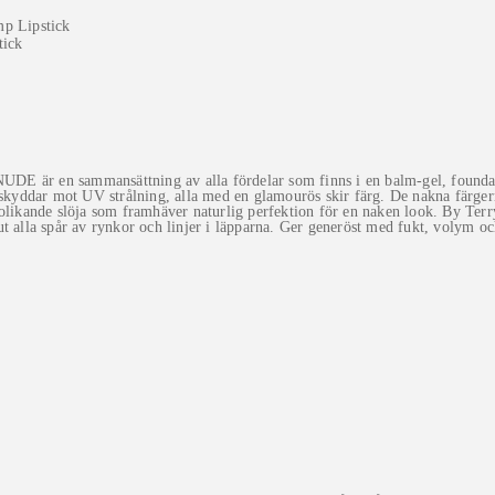
är en sammansättning av alla fördelar som finns i en balm-gel, foundati
 skyddar mot UV strålning, alla med en glamourös skir färg. De nakna färgerna
olikande slöja som framhäver naturlig perfektion för en naken look. By Terry
t alla spår av rynkor och linjer i läpparna. Ger generöst med fukt, volym oc