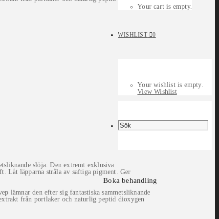
Your cart is empty.
WISHLIST
0
Your wishlist is empty.
View Wishlist
tsliknande slöja. Den extremt exklusiva
t. Låt läpparna stråla av saftiga pigment. Ger
Boka behandling
vep lämnar den efter sig fantastiska sammetsliknande
rakt från portlaker och naturlig peptid dioxygen