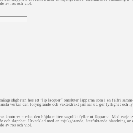
de av ros och viol.
mångsidigheten hos ett “
lip
lacquer” omsluter läpparna som i en felfri samme
änsla verkar den föryngrande och växtextrakt jämnar ut, ger fyllighet och lyf
rar konturer medan den böjda mitten sagolikt fyller ut läpparna. Med varje s
och slapphet. Utvecklad med en mjukgörande, återfuktande blandning av ext
de av ros och viol.