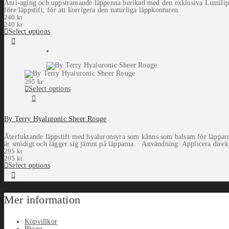
Anti-aging och uppstramande läppenna berikad med den exklusiva Lumilip®
före läppstift, för att korrigera den naturliga läppkonturen.
240
kr
240
kr
Select options
295
kr
Select options
By Terry Hyaluronic Sheer Rouge
Återfuktande läppstift med hyaluronsyra som känns som balsam för läpparna.
är smidigt och lägger sig jämnt på läpparna. Användning: Applicera direkt
295
kr
295
kr
Select options
Mer information
Köpvillkor
Blogg