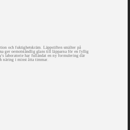
on och fuktighetskräm. Läppstiften smälter på
 ger oemotståndlig glans till läpparna för en fyllig
's laboratorie har fulländat en ny formulering där
h näring i minst åtta timmar.