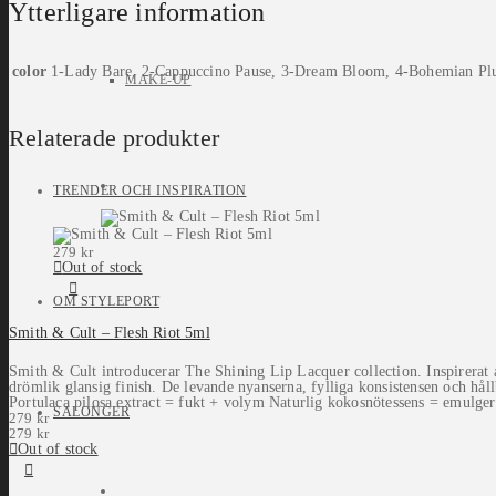
Ytterligare information
color
1-Lady Bare, 2-Cappuccino Pause, 3-Dream Bloom, 4-Bohemian P
MAKE-UP
Relaterade produkter
TRENDER OCH INSPIRATION
279
kr
Out of stock
OM STYLEPORT
Smith & Cult – Flesh Riot 5ml
Smith & Cult introducerar The Shining Lip Lacquer collection. Inspirerat
drömlik glansig finish. De levande nyanserna, fylliga konsistensen och hål
Portulaca pilosa extract = fukt + volym Naturlig kokosnötessens = emulgera
SALONGER
279
kr
279
kr
Out of stock