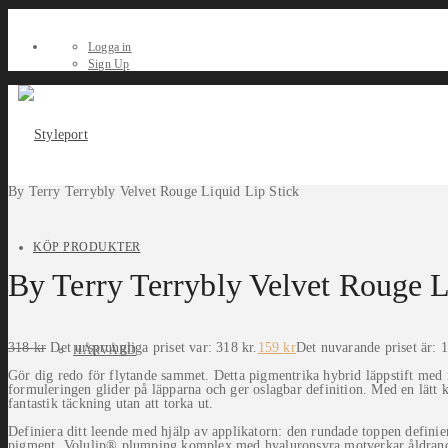
Logga in
Sign Up
By Terry Terrybly Velvet Rouge Liquid Lip Stick
KÖP PRODUKTER
By Terry Terrybly Velvet Rouge L
318
kr
Det ursprungliga priset var: 318 kr.
159
kr
Det nuvarande priset är: 1
HÅRVÅRD
Gör dig redo för flytande sammet. Detta pigmentrika hybrid läppstift med 
formuleringen glider på läpparna och ger oslagbar definition. Med en lätt k
fantastik täckning utan att torka ut.
Definiera ditt leende med hjälp av applikatorn: den rundade toppen definie
pigment. Volulip® plumping komplex med hyaluronsyra motverkar åldrande 