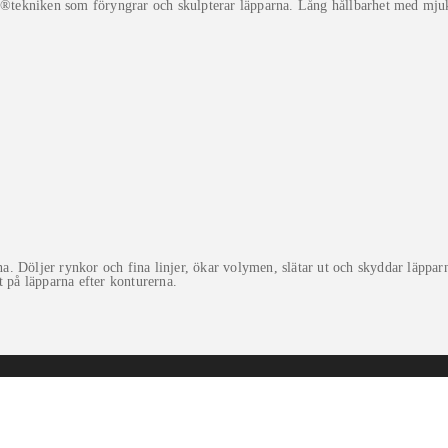
tekniken som föryngrar och skulpterar läpparna. Lång hållbarhet med mjuk
 Döljer rynkor och fina linjer, ökar volymen, slätar ut och skyddar läpparna
 på läpparna efter konturerna.