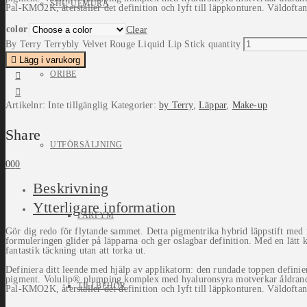
SHU UEMURA
Pal-KMO2K, återställer det definition och lyft till läppkonturen. Väldoftan
color
Clear
By Terry Terrybly Velvet Rouge Liquid Lip Stick quantity
Lägg i varukorg
ORIBE
Artikelnr:
Inte tillgänglig
Kategorier:
by Terry
,
Läppar
,
Make-up
Share
UTFÖRSÄLJNING
0
0
0
Beskrivning
Ytterligare information
PARFYM
Gör dig redo för flytande sammet. Detta pigmentrika hybrid läppstift med 
formuleringen glider på läpparna och ger oslagbar definition. Med en lätt k
fantastik täckning utan att torka ut.
Definiera ditt leende med hjälp av applikatorn: den rundade toppen definie
pigment. Volulip® plumping komplex med hyaluronsyra motverkar åldrande 
TILLBEHÖR
Pal-KMO2K, återställer det definition och lyft till läppkonturen. Väldoftan