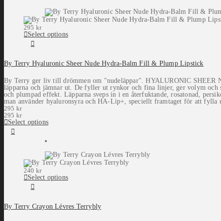
295
kr
Select options
By Terry Hyaluronic Sheer Nude Hydra-Balm Fill & Plump Lipstick
By Terry ger liv till drömmen om "nudeläppar". HYALURONIC SHEER NUDE 
läpparna och jämnar ut. De fyller ut rynkor och fina linjer, ger volym och
och plumpad effekt. Läpparna sveps in i en återfuktande, rosatonad, persik
man använder hyaluronsyra och HA-Lip+, speciellt framtaget för att fylla u
295
kr
295
kr
Select options
240
kr
Select options
By Terry Crayon Lévres Terrybly