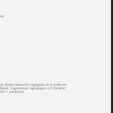
Red
ger denna innovativa läppglans en konsekvent
llande. Ingredienser egenskaper och fördelar:
nfri + parabenfri