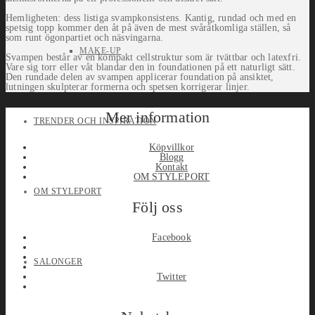
Hemligheten: dess listiga svampkonsistens. Kantig, rundad och med en
spetsig topp kommer den åt på även de mest svåråtkomliga ställen, så
som runt ögonpartiet och näsvingarna.
MAKE-UP
Svampen består av en kompakt cellstruktur som är tvättbar och latexfri.
Vare sig torr eller våt blandar den in foundationen på ett naturligt sätt.
Den rundade delen av svampen applicerar foundation på ansiktet,
lutningen skulpterar formerna och spetsen korrigerar linjer.
Mer information
TRENDER OCH INSPIRATION
Köpvillkor
Blogg
Kontakt
OM STYLEPORT
OM STYLEPORT
Följ oss
Facebook
SALONGER
Twitter