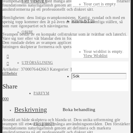
svampen till ett verktyg med många användningsområden. Den förstärker
SHU UEMURA
Your cart is empty.
foundationens naturligafinish genom att definiera och markera
ansiktsformerna på ett professionellt och diskret sätt.
Hemligheten: dess listiga svampkonsistens. Kantig, rundad och med en
WISHLIST
0
spetsig topp kommer den åt på även de mest svåråtkomliga ställen, så
som runt ögonpartiet och näsvingarna.
ORIBE
Svampen består av en kompakt cellstruktur som är tvättbar och latexfri.
Vare sig torr eller våt blandar den in foundationen på ett naturligt sätt.
Den rundade delen av svampen applicerar foundation på ansiktet,
lutningen skulpterar formerna och spetsen korrigerar linjer.
Your wishlist is empty.
View Wishlist
UTFÖRSÄLJNING
Artikelnr:
3700076442663
Kategorier:
by Terry
,
Make-up
,
makeup
tillbehör
Share
PARFYM
0
0
0
Beskrivning
Boka behandling
Avsedd att både skulptera och blanda ut. Dess unika utformning gör
svampen till ett verktyg med många användningsområden. Den förstärker
TILLBEHÖR
foundationens naturligafinish genom att definiera och markera
ansiktsformerna på ett professionellt och diskret sätt.