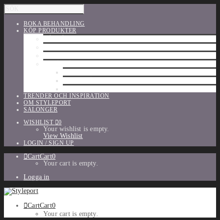
BOKA BEHANDLING
KÖP PRODUKTER
HÅRVÅRD
SHU UEMURA
ORIBE
UTFÖRSÄLJNING
PARFYM
TILLBEHÖR
MAKE-UP
TRENDER OCH INSPIRATION
OM STYLEPORT
SALONGER
WISHLIST
0
Your wishlist is empty.
View Wishlist
LOGIN / SIGN UP
Cart
Cart
0
Your cart is empty.
Logga in
Cart
Cart
0
Your cart is empty.