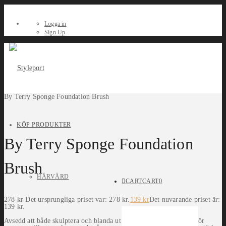
Logga in
Sign Up
By Terry Sponge Foundation Brush
KÖP PRODUKTER
By Terry Sponge Foundation
Brush
HÅRVÅRD
CART
CART
0
278
kr
Det ursprungliga priset var: 278 kr.
139
kr
Det nuvarande priset är:
139 kr.
Avsedd att både skulptera och blanda ut. Dess unika utformning gör