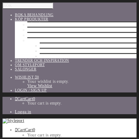
BOKA BEHANDLING
KÖP PRODUKTER
HÅRVÅRD
SHU UEMURA
ORIBE
UTFÖRSÄLJNING
PARFYM
TILLBEHÖR
MAKE-UP
TRENDER OCH INSPIRATION
OM STYLEPORT
SALONGER
WISHLIST
0
Your wishlist is empty.
View Wishlist
LOGIN / SIGN UP
Cart
Cart
0
Your cart is empty.
Logga in
Cart
Cart
0
Your cart is empty.