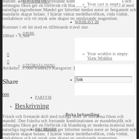
mandel. Den fräscha och frestande kombinationen av mandelmjölk och
SHU UEMURA
Your cart is empty.
solmogna fikon ger en förförisk rik blandning av moderna material med
naturliga ingredienser.Mandel ger bitterhet medan noter av bergamott och
mandarin skapar balans. I hjärtat väntar medelhavsfikon, röda vinbär,
tonkabönor och vit mysk som skapar en omslutande magnetism.
WISHLIST
0
Kommer i ett kit med en tillhörande travel size.
ORIBE
100ml + 8,5ml
Your wishlist is empty.
View Wishlist
UTFÖRSÄLJNING
Artikelnr:
3700076448429
Kategorier:
by Terry
,
Parfym
Share
0
0
0
PARFYM
Beskrivning
Boka behandling
Fräsch och frestande doft med tydliga noter av solvarma fikon och
mandel. Den fräscha och frestande kombinationen av mandelmjölk och
solmogna fikon ger en förförisk rik blandning av moderna material med
naturliga ingredienser.Mandel ger bitterhet medan noter av bergamott och
TILLBEHÖR
mandarin skapar balans. I hjärtat väntar medelhavsfikon, röda vinbär,
tonkabönor och vit mysk som skapar en omslutande magnetism.