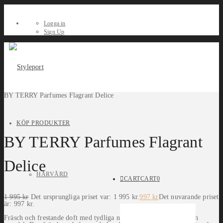
Logga in
Sign Up
BY TERRY Parfumes Flagrant Delice
KÖP PRODUKTER
BY TERRY Parfumes Flagrant
Delice
HÅRVÅRD
CART
CART
0
1 995
kr
Det ursprungliga priset var: 1 995 kr.
997
kr
Det nuvarande priset
är: 997 kr.
Fräsch och frestande doft med tydliga noter av solvarma fikon och