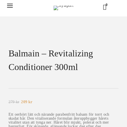
0
Balmain – Revitalizing
Conditioner 300ml
Det
Det
279
kr
209
kr
ursprungliga
nuvarande
priset
priset
var:
är:
Ett oerhört lätt och närande parabenfritt balsam för torrt och
279 kr.
209 kr.
skadat hår. Den vitaliserande formulan återuppbygger hårets
vitalitet utan att tynga ner. Håret blir mjukt, polerat och mer
hanterligt. För skinande, glänsande lockar dag efter dag.