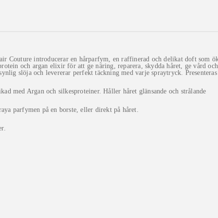
ir Couture introducerar en hårparfym, en raffinerad och delikat doft som ö
protein och argan elixir för att ge näring, reparera, skydda håret, ge vård o
osynlig slöja och levererar perfekt täckning med varje spraytryck. Presenteras
ikad med Argan och silkesproteiner. Håller håret glänsande och strålande
ya parfymen på en borste, eller direkt på håret.
er.