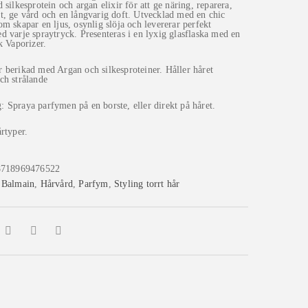
9 kr.
 silkesprotein och argan elixir för att ge näring, reparera,
t, ge vård och en långvarig doft. Utvecklad med en chic
om skapar en ljus, osynlig slöja och levererar perfekt
d varje spraytryck. Presenteras i en lyxig glasflaska med en
k Vaporizer.
 berikad med Argan och silkesproteiner. Håller håret
och strålande
 Spraya parfymen på en borste, eller direkt på håret.
årtyper.
8718969476522
:
Balmain
,
Hårvård
,
Parfym
,
Styling torrt hår