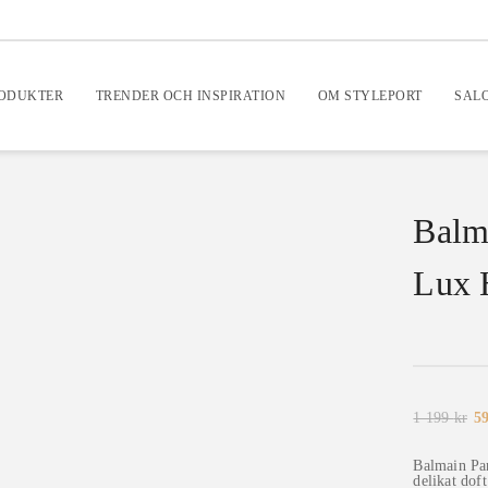
RODUKTER
TRENDER OCH INSPIRATION
OM STYLEPORT
SAL
Balm
Lux 
De
1 199
kr
5
ur
pr
va
Balmain Par
1
delikat dof