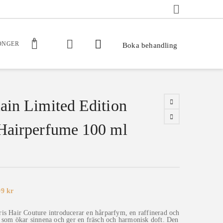
0
ONGER
Boka behandling
ain Limited Edition
Hairperfume 100 ml
t
Det
99
kr
sprungliga
nuvarande
iset
priset
r:
är:
is Hair Couture introducerar en hårparfym, en raffinerad och
599 kr.
t som ökar sinnena och ger en fräsch och harmonisk doft. Den