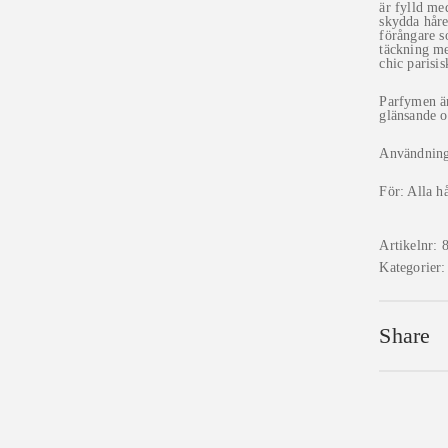
19
är fylld med
skydda håre
förångare s
täckning me
chic parisis
Parfymen är
glänsande 
Användning:
För: Alla h
Artikelnr:
Kategorier
Share