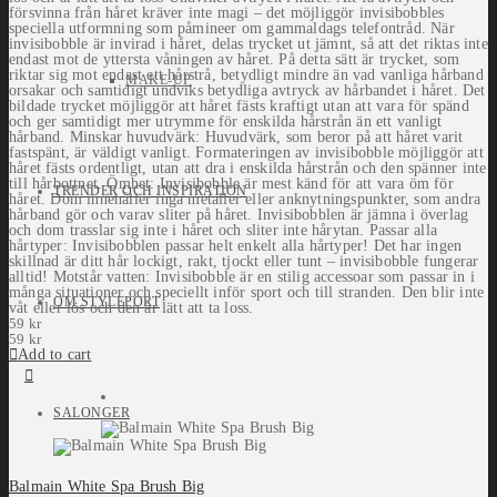
försvinna från håret kräver inte magi – det möjliggör invisibobbles
speciella utformning som påmineer om gammaldags telefontråd. När
invisibobble är invirad i håret, delas trycket ut jämnt, så att det riktas inte
endast mot de yttersta våningen av håret. På detta sätt är trycket, som
riktar sig mot endast ett hårstrå, betydligt mindre än vad vanliga hårband
MAKE-UP
orsakar och samtidigt undviks betydliga avtryck av hårbandet i håret. Det
bildade trycket möjliggör att håret fästs kraftigt utan att vara för spänd
och ger samtidigt mer utrymme för enskilda hårstrån än ett vanligt
hårband. Minskar huvudvärk: Huvudvärk, som beror på att håret varit
fastspänt, är väldigt vanligt. Formateringen av invisibobble möjliggör att
håret fästs ordentligt, utan att dra i enskilda hårstrån och den spänner inte
till hårbottnet. Ömhet: Invisibobble är mest känd för att vara öm för
TRENDER OCH INSPIRATION
håret. Dom innehåller inga metaller eller anknytningspunkter, som andra
hårband gör och varav sliter på håret. Invisibobblen är jämna i överlag
och dom trasslar sig inte i håret och sliter inte hårytan. Passar alla
hårtyper: Invisibobblen passar helt enkelt alla hårtyper! Det har ingen
skillnad är ditt hår lockigt, rakt, tjockt eller tunt – invisibobble fungerar
alltid! Motstår vatten: Invisibobble är en stilig accessoar som passar in i
många situationer och speciellt inför sport och till stranden. Den blir inte
OM STYLEPORT
våt eller lös och den är lätt att ta loss.
59
kr
59
kr
Add to cart
SALONGER
Balmain White Spa Brush Big