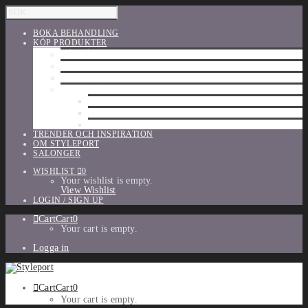
BOKA BEHANDLING
KÖP PRODUKTER
HÅRVÅRD
SHU UEMURA
ORIBE
UTFÖRSÄLJNING
PARFYM
TILLBEHÖR
MAKE-UP
TRENDER OCH INSPIRATION
OM STYLEPORT
SALONGER
WISHLIST
0
Your wishlist is empty.
View Wishlist
LOGIN / SIGN UP
Cart
Cart
0
Your cart is empty.
Logga in
Cart
Cart
0
Your cart is empty.