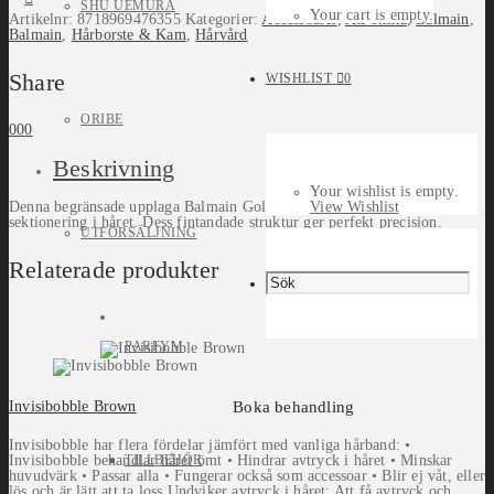
SHU UEMURA
Your cart is empty.
Artikelnr:
8718969476355
Kategorier:
Accessoarer
,
Att önska
,
Balmain
,
Balmain
,
Hårborste & Kam
,
Hårvård
Share
WISHLIST
0
ORIBE
0
0
0
Beskrivning
Your wishlist is empty.
Denna begränsade upplaga Balmain Golden Tail Comb är perfekt för
View Wishlist
sektionering i håret. Dess fintandade struktur ger perfekt precision.
UTFÖRSÄLJNING
Relaterade produkter
PARFYM
Invisibobble Brown
Boka behandling
Invisibobble har flera fördelar jämfört med vanliga hårband: •
Invisibobble behandlar håret ömt • Hindrar avtryck i håret • Minskar
TILLBEHÖR
huvudvärk • Passar alla • Fungerar också som accessoar • Blir ej våt, eller
lös och är lätt att ta loss Undviker avtryck i håret: Att få avtryck och