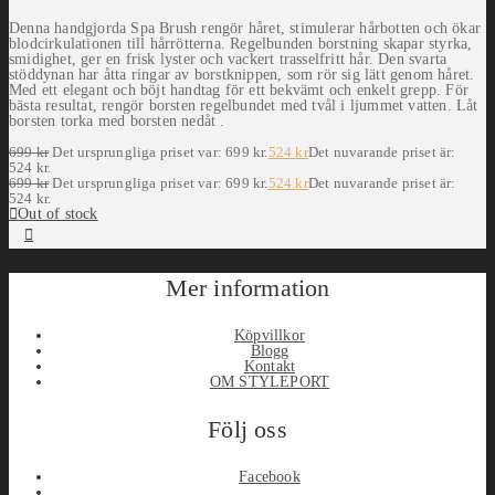
Denna handgjorda Spa Brush rengör håret, stimulerar hårbotten och ökar
blodcirkulationen till hårrötterna. Regelbunden borstning skapar styrka,
smidighet, ger en frisk lyster och vackert trasselfritt hår. Den svarta
stöddynan har åtta ringar av borstknippen, som rör sig lätt genom håret.
Med ett elegant och böjt handtag för ett bekvämt och enkelt grepp. För
bästa resultat, rengör borsten regelbundet med tvål i ljummet vatten. Låt
borsten torka med borsten nedåt .
699
kr
Det ursprungliga priset var: 699 kr.
524
kr
Det nuvarande priset är:
524 kr.
699
kr
Det ursprungliga priset var: 699 kr.
524
kr
Det nuvarande priset är:
524 kr.
Out of stock
Mer information
Köpvillkor
Blogg
Kontakt
OM STYLEPORT
Följ oss
Facebook