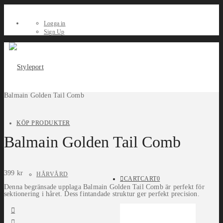
Logga in
Sign Up
Balmain Golden Tail Comb
KÖP PRODUKTER
Balmain Golden Tail Comb
399
kr
HÅRVÅRD
CART
CART
0
Denna begränsade upplaga Balmain Golden Tail Comb är perfekt för
sektionering i håret. Dess fintandade struktur ger perfekt precision.