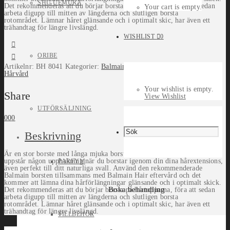
SHU UEMURA
Det rekommenderas att du börjar borsta på hårtopparna, föra att sedan
Your cart is empty.
arbeta digupp till mitten av längderna och slutligen borsta
rotområdet.
Lämnar håret glänsande och i optimalt skic, har även ett
trähandtag för längre livslängd.
WISHLIST
0
ORIBE
Artikelnr:
BH 8041
Kategorier:
Balmain
,
Balmain
,
Hårborste & Kam
,
Hårvård
Your wishlist is empty.
Share
View Wishlist
UTFÖRSÄLJNING
0
0
0
Beskrivning
Är en stor borste med långa mjuka borststrån som ser till att det inte
uppstår någon upphakning när du borstar igenom din dina hårextensions,
PARFYM
även perfekt till ditt naturliga svall. Använd den rekommenderade
Balmain borsten tillsammans med Balmain Hair eftervård och det
kommer att lämna dina hårförlängningar glänsande och i optimalt skick.
Boka behandling
Det rekommenderas att du börjar borsta på hårtopparna, föra att sedan
arbeta digupp till mitten av längderna och slutligen borsta
rotområdet.
Lämnar håret glänsande och i optimalt skic, har även ett
trähandtag för längre livslängd.
TILLBEHÖR