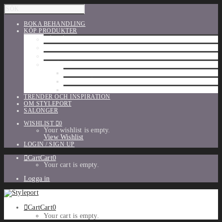
BOKA BEHANDLING
KÖP PRODUKTER
HÅRVÅRD
SHU UEMURA
ORIBE
UTFÖRSÄLJNING
PARFYM
TILLBEHÖR
MAKE-UP
TRENDER OCH INSPIRATION
OM STYLEPORT
SALONGER
WISHLIST
0
Your wishlist is empty.
View Wishlist
LOGIN / SIGN UP
Cart
Cart
0
Your cart is empty.
Logga in
Cart
Cart
0
Your cart is empty.