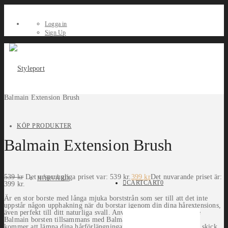
Logga in
Sign Up
Balmain Extension Brush
KÖP PRODUKTER
Balmain Extension Brush
539
kr
Det ursprungliga priset var: 539 kr.
399
kr
Det nuvarande priset är:
HÅRVÅRD
CART
CART
0
399 kr.
Är en stor borste med långa mjuka borststrån som ser till att det inte
uppstår någon upphakning när du borstar igenom din dina hårextensions,
även perfekt till ditt naturliga svall. Använd den rekommenderade
Balmain borsten tillsammans med Balmain Hair eftervård och det
kommer att lämna dina hårförlängningar glänsande och i optimalt skick.