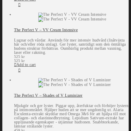
The Perfect V – VV Cream Intensive
Lugnar och vårdar. Används för mer intensiv hudvård (Inåtväxta
hår och/eller röda utslag). Ger lyster, samtidigt som den ömtåliga
hudens struktur förbättras. Oumbärlig produkt mellan vaxning,
laser eller rakning.
525
kr
525
kr
Add to cart
The Perfect V – Shades of V Luminizer
Mjukgör och ger lyster. Piggar upp, återfuktar och förhöjer lystern
på intimområdet. Hjälper huden att se mer ungdomlig ut. Alaria
Esculenta-extrakt skyddar med Omega 3&6 för att hjälpa till mot
collagen- och elastinnedbrytning. Lepidium Sativum-extrakt har
uppljusande egenskaper - utjämnar hudtonen. Snabbtorkande,
lämnar strålande lyster.
459
kr