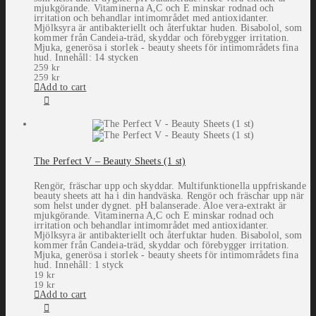
mjukgörande. Vitaminerna A,C och E minskar rodnad och
irritation och behandlar intimområdet med antioxidanter.
Mjölksyra är antibakteriellt och återfuktar huden. Bisabolol, som
kommer från Candeia-träd, skyddar och förebygger irritation.
Mjuka, generösa i storlek - beauty sheets för intimområdets fina
hud. Innehåll: 14 stycken
259
kr
259
kr
Add to cart
The Perfect V – Beauty Sheets (1 st)
Rengör, fräschar upp och skyddar. Multifunktionella uppfriskande
beauty sheets att ha i din handväska. Rengör och fräschar upp när
som helst under dygnet. pH balanserade. Aloe vera-extrakt är
mjukgörande. Vitaminerna A,C och E minskar rodnad och
irritation och behandlar intimområdet med antioxidanter.
Mjölksyra är antibakteriellt och återfuktar huden. Bisabolol, som
kommer från Candeia-träd, skyddar och förebygger irritation.
Mjuka, generösa i storlek - beauty sheets för intimområdets fina
hud. Innehåll: 1 styck
19
kr
19
kr
Add to cart