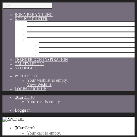
BOKA BEHANDLING
KÖP PRODUKTER
HÅRVÅRD
SHU UEMURA
ORIBE
UTFÖRSÄLJNING
PARFYM
TILLBEHÖR
MAKE-UP
TRENDER OCH INSPIRATION
OM STYLEPORT
SALONGER
WISHLIST
0
Your wishlist is empty.
View Wishlist
LOGIN / SIGN UP
Cart
Cart
0
Your cart is empty.
Logga in
Cart
Cart
0
Your cart is empty.