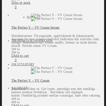
Out of stock
MAKE-UP
The Perfect V – VV Cream Serum
Skönhetsserum. Föryngrande, uppfriskande & balanserande.
Används för mer intensiv hudvård (inåtväxta hår och/eller röda
TRENDER OCH INSPIRATION
utslag). Absorberas lätt, torkar snabbt, lämnar en mjuk känsla
efteråt. Perfekt innan VV Cream.
589
kr
589
kr
Add to cart
OM STYLEPORT
The Perfect V – VV Cream
SALONGER
Återfuktar. Slätar ut. Ger lyster, samtidigt som den ömtåliga
hudens struktur förbättras . Återfuktar och mjukgör
huden. Oumbärlig produkt mellan vaxningar, laser eller rakning.
499
kr
499
kr
Add to cart