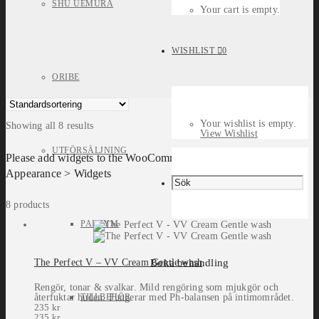
SHU UEMURA
Your cart is empty.
WISHLIST
0
ORIBE
Your wishlist is empty.
Showing all 8 results
View Wishlist
UTFÖRSÄLJNING
Please add widgets to the WooCommerce Filters widget area in
Appearance > Widgets
8 products
PARFYM
Boka behandling
The Perfect V – VV Cream Gentle wash
Rengör, tonar & svalkar. Mild rengöring som mjukgör och
TILLBEHÖR
återfuktar huden. Fungerar med Ph-balansen på intimområdet.
235
kr
235
kr