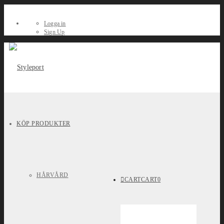
Logga in
Sign Up
KÖP PRODUKTER
HÅRVÅRD
CART
CART
0