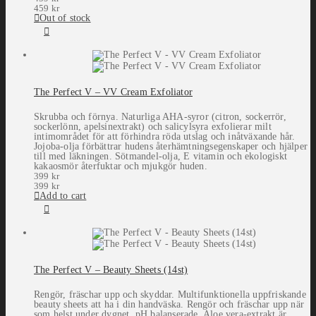
459
kr
Out of stock
The Perfect V – VV Cream Exfoliator
Skrubba och förnya. Naturliga AHA-syror (citron, sockerrör,
sockerlönn, apelsinextrakt) och salicylsyra exfolierar milt
intimområdet för att förhindra röda utslag och inåtväxande hår.
Jojoba-olja förbättrar hudens återhämtningsegenskaper och hjälper
till med läkningen. Sötmandel-olja, E vitamin och ekologiskt
kakaosmör återfuktar och mjukgör huden.
399
kr
399
kr
Add to cart
The Perfect V – Beauty Sheets (14st)
Rengör, fräschar upp och skyddar. Multifunktionella uppfriskande
beauty sheets att ha i din handväska. Rengör och fräschar upp när
som helst under dygnet. pH balanserade. Aloe vera-extrakt är